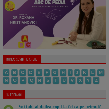
INDEX CUVINTE CHEIE
A
B
C
D
E
F
G
H
I
J
K
L
M
N
O
P
Q
R
S
T
U
V
X
Y
Z
ÎNTREBARI
Voi iubi al doilea copil la fel ca pe primul?