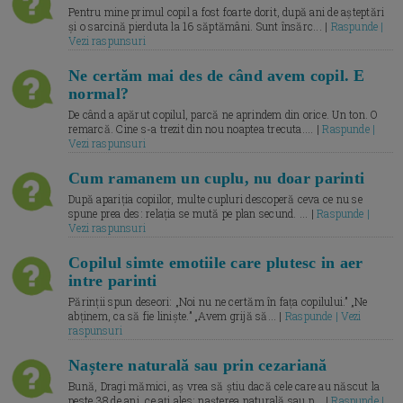
Pentru mine primul copil a fost foarte dorit, după ani de așteptări
și o sarcină pierduta la 16 săptămâni. Sunt însărc... |
Raspunde |
Vezi raspunsuri
Ne certăm mai des de când avem copil. E
normal?
De când a apărut copilul, parcă ne aprindem din orice. Un ton. O
remarcă. Cine s-a trezit din nou noaptea trecuta.... |
Raspunde |
Vezi raspunsuri
Cum ramanem un cuplu, nu doar parinti
După apariția copiilor, multe cupluri descoperă ceva ce nu se
spune prea des: relația se mută pe plan secund. ... |
Raspunde |
Vezi raspunsuri
Copilul simte emotiile care plutesc in aer
intre parinti
Părinții spun deseori: „Noi nu ne certăm în fața copilului.” „Ne
abținem, ca să fie liniște.” „Avem grijă să... |
Raspunde | Vezi
raspunsuri
Naștere naturală sau prin cezariană
Bună, Dragi mămici, aș vrea să știu dacă cele care au născut la
peste 38 de ani, ce ați ales: nașterea naturală sau p... |
Raspunde |