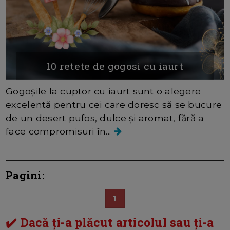
10 retete de gogosi cu iaurt
Gogoșile la cuptor cu iaurt sunt o alegere
excelentă pentru cei care doresc să se bucure
de un desert pufos, dulce și aromat, fără a
face compromisuri în...
Pagini:
1
✔️ Dacă ți-a plăcut articolul sau ți-a