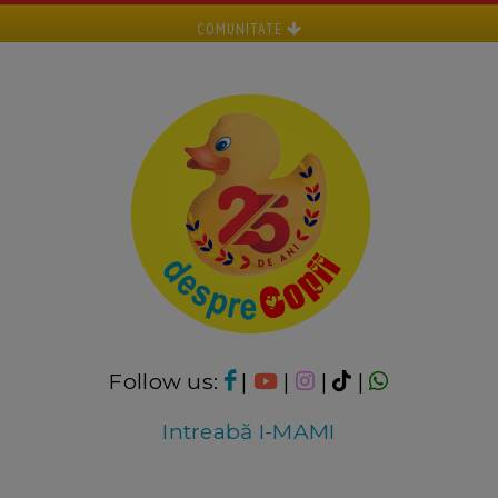
COMUNITATE
Follow us:
|
|
|
|
Intreabă I-MAMI