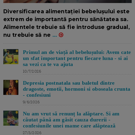
16/7/2026
AUTOR: EDITOR DC.
Diversificarea alimentației bebelușului este
extrem de importantă pentru sănătatea sa.
Alimentele trebuie să fie introduse gradual,
nu trebuie să ne
...
Primul an de viață al bebelușului: Avem cate
un sfat important pentru fiecare luna - si ai
sa vezi ca te va ajuta
10/7/2026
Depresia postnatala sau baletul dintre
dragoste, emotii, hormoni si oboseala crunta
- confesiuni
9/6/2026
Nu am vrut să renunț la alăptare. Si am
căutat până am găsit cauza durerii -
confesiunile unei mame care alăptează
27/3/2026