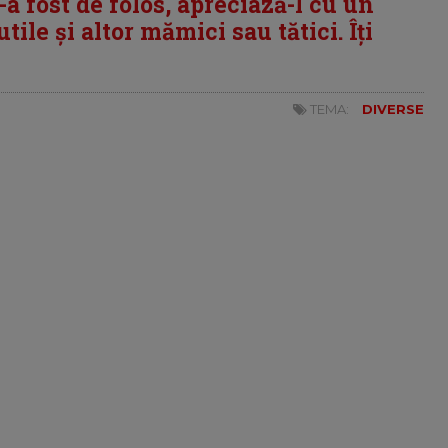
i-a fost de folos, apreciază-l cu un
tile și altor mămici sau tătici. Îți
TEMA:
DIVERSE