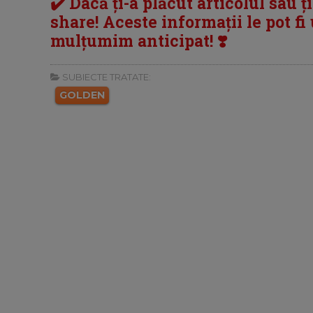
✔️ Dacă ți-a plăcut articolul sau ț
share! Aceste informații le pot fi u
mulțumim anticipat! ❣️
SUBIECTE TRATATE:
GOLDEN