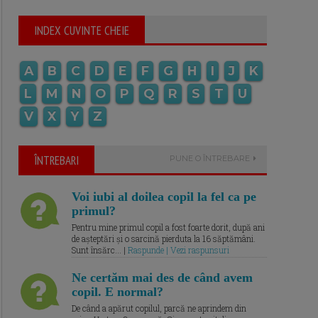
INDEX CUVINTE CHEIE
A
B
C
D
E
F
G
H
I
J
K
L
M
N
O
P
Q
R
S
T
U
V
X
Y
Z
ÎNTREBARI
PUNE O ÎNTREBARE
Voi iubi al doilea copil la fel ca pe
primul?
Pentru mine primul copil a fost foarte dorit, după ani
de așteptări și o sarcină pierduta la 16 săptămâni.
Sunt însărc... |
Raspunde | Vezi raspunsuri
Ne certăm mai des de când avem
copil. E normal?
De când a apărut copilul, parcă ne aprindem din