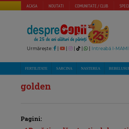
ACASA
NOUTATI
COMUNITATE / CLUB
SPECI
Urmărește:
|
|
|
|
|
Intreabă I-MAMI
FERTILITATE
SARCINA
NASTEREA
BEBELUSU
golden
Pagini: