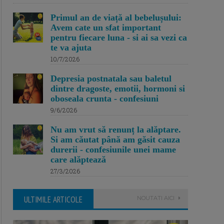
Primul an de viață al bebelușului:
Avem cate un sfat important
pentru fiecare luna - si ai sa vezi ca
te va ajuta
10/7/2026
Depresia postnatala sau baletul
dintre dragoste, emotii, hormoni si
oboseala crunta - confesiuni
9/6/2026
Nu am vrut să renunț la alăptare.
Si am căutat până am găsit cauza
durerii - confesiunile unei mame
care alăptează
27/3/2026
ULTIMILE ARTICOLE
NOUTATI AICI