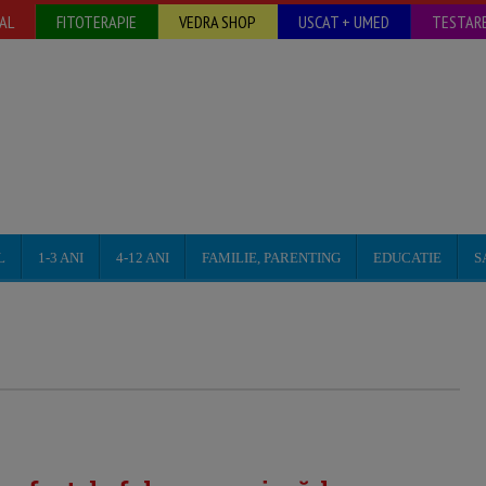
AL
FITOTERAPIE
VEDRA SHOP
USCAT + UMED
TESTARE
L
1-3 ANI
4-12 ANI
FAMILIE, PARENTING
EDUCATIE
S