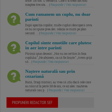
orice. Un ton. O remarcă. Cine s-a trezit din nou
noaptea trecuta.... |
Raspunde | Vezi raspunsuri
Cum ramanem un cuplu, nu doar
parinti
După apariția copiilor, multe cupluri descoperă ceva
ce nu se spune prea des: relația se mută pe plan
secund. ... |
Raspunde | Vezi raspunsuri
Copilul simte emotiile care plutesc
in aer intre parinti
Părinții spun deseori: „Noi nu ne certăm în fața
copilului.” „Ne abținem, ca să fie liniște.” „Avem grijă
să... |
Raspunde | Vezi raspunsuri
Naștere naturală sau prin
cezariană
Bună, Dragi mămici, aș vrea să știu dacă cele care
au născut la peste 38 de ani, ce ați ales: nașterea
naturală sau p... |
Raspunde | Vezi raspunsuri
PROPUNERI REDACTOR SEF