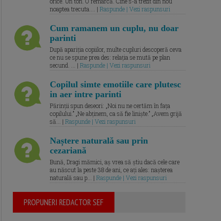
orice. Un ton. O remarcă. Cine s-a trezit din nou
noaptea trecuta.... |
Raspunde | Vezi raspunsuri
Cum ramanem un cuplu, nu doar
parinti
După apariția copiilor, multe cupluri descoperă ceva
ce nu se spune prea des: relația se mută pe plan
secund. ... |
Raspunde | Vezi raspunsuri
Copilul simte emotiile care plutesc
in aer intre parinti
Părinții spun deseori: „Noi nu ne certăm în fața
copilului.” „Ne abținem, ca să fie liniște.” „Avem grijă
să... |
Raspunde | Vezi raspunsuri
Naștere naturală sau prin
cezariană
Bună, Dragi mămici, aș vrea să știu dacă cele care
au născut la peste 38 de ani, ce ați ales: nașterea
naturală sau p... |
Raspunde | Vezi raspunsuri
PROPUNERI REDACTOR SEF