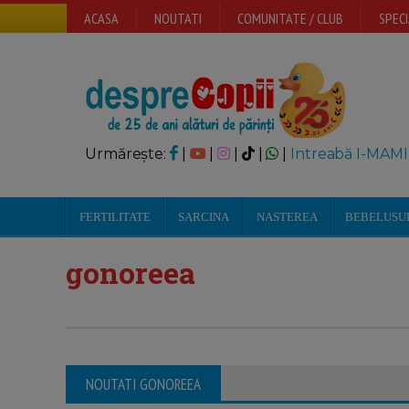
ACASA
NOUTATI
COMUNITATE / CLUB
SPECI
Urmărește:
|
|
|
|
|
Intreabă I-MAMI
FERTILITATE
SARCINA
NASTEREA
BEBELUSU
gonoreea
NOUTATI GONOREEA