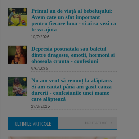
Primul an de viață al bebelușului:
Avem cate un sfat important
pentru fiecare luna - si ai sa vezi ca
te va ajuta
10/7/2026
Depresia postnatala sau baletul
dintre dragoste, emotii, hormoni si
oboseala crunta - confesiuni
9/6/2026
Nu am vrut să renunț la alăptare.
Si am căutat până am găsit cauza
durerii - confesiunile unei mame
care alăptează
27/3/2026
ULTIMILE ARTICOLE
NOUTATI AICI