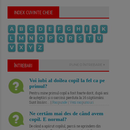
INDEX CUVINTE CHEIE
A
B
C
D
E
F
G
H
I
J
K
L
M
N
O
P
Q
R
S
T
U
V
X
Y
Z
ÎNTREBARI
PUNE O ÎNTREBARE
Voi iubi al doilea copil la fel ca pe
primul?
Pentru mine primul copil a fost foarte dorit, după ani
de așteptări și o sarcină pierduta la 16 săptămâni.
Sunt însărc... |
Raspunde | Vezi raspunsuri
Ne certăm mai des de când avem
copil. E normal?
De când a apărut copilul, parcă ne aprindem din