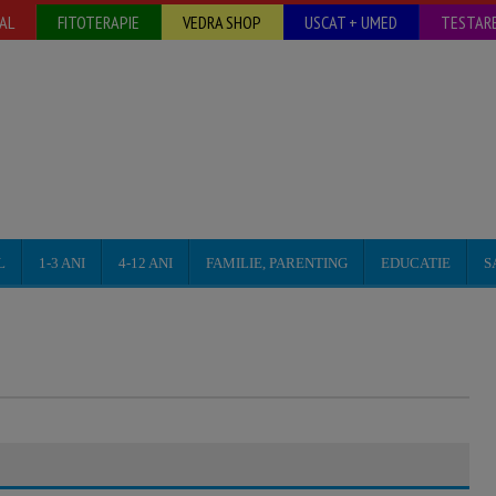
AL
FITOTERAPIE
VEDRA SHOP
USCAT + UMED
TESTARE
L
1-3 ANI
4-12 ANI
FAMILIE, PARENTING
EDUCATIE
S