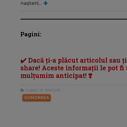
nașterii....
Pagini:
✔️ Dacă ți-a plăcut articolul sau ț
share! Aceste informații le pot fi u
mulțumim anticipat! ❣️
SUBIECTE TRATATE:
GONOREEA