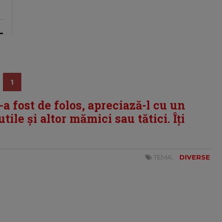
1
i-a fost de folos, apreciază-l cu un
tile și altor mămici sau tătici. Îți
TEMA:
DIVERSE