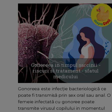
Gonoreea in timpul sarcinii -
riscuri si tratament - sfatul
medicului
Gonoreea este infecție bacteriologică ce
poate fi transmisă prin sex oral sau anal. O
femeie infectată cu gonoree poate
transmite virusul copilului in momentul