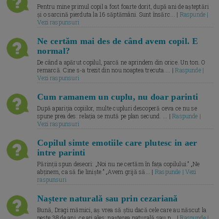
Pentru mine primul copil a fost foarte dorit, după ani de așteptări
și o sarcină pierduta la 16 săptămâni. Sunt însărc... |
Raspunde |
Vezi raspunsuri
Ne certăm mai des de când avem copil. E
normal?
De când a apărut copilul, parcă ne aprindem din orice. Un ton. O
remarcă. Cine s-a trezit din nou noaptea trecuta.... |
Raspunde |
Vezi raspunsuri
Cum ramanem un cuplu, nu doar parinti
După apariția copiilor, multe cupluri descoperă ceva ce nu se
spune prea des: relația se mută pe plan secund. ... |
Raspunde |
Vezi raspunsuri
Copilul simte emotiile care plutesc in aer
intre parinti
Părinții spun deseori: „Noi nu ne certăm în fața copilului.” „Ne
abținem, ca să fie liniște.” „Avem grijă să... |
Raspunde | Vezi
raspunsuri
Naștere naturală sau prin cezariană
Bună, Dragi mămici, aș vrea să știu dacă cele care au născut la
peste 38 de ani, ce ați ales: nașterea naturală sau p... |
Raspunde |