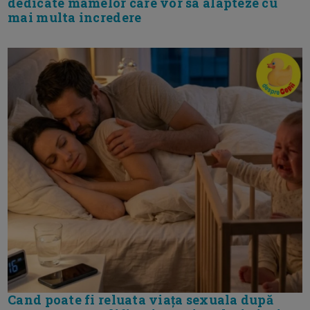
dedicate mamelor care vor sa alapteze cu
mai multa incredere
Cand poate fi reluata viața sexuala după