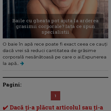
Baile cu gheata pot ajuta la arderea
grasimii corporale? Iata ce spun
specialistii
O baie în apă rece poate fi exact ceea ce cauți
dacă vrei să reduci cantitatea de grăsime
corporală nesănătoasă pe care o ai.Expunerea
la apă...
Pagini:
1
✔️ Dacă ți-a plăcut articolul sau ți-a