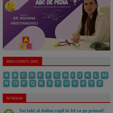
INDEX CUVINTE CHEIE
A
B
C
D
E
F
G
H
I
J
K
L
M
N
O
P
Q
R
S
T
U
V
X
Y
Z
ÎNTREBARI
Voi iubi al doilea copil la fel ca pe primul?