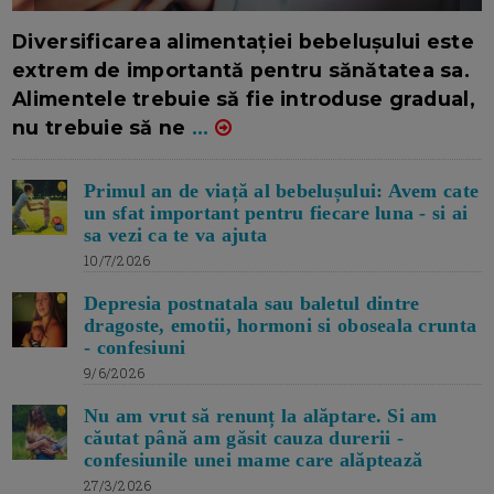
16/7/2026
AUTOR: EDITOR DC.
Diversificarea alimentației bebelușului este
extrem de importantă pentru sănătatea sa.
Alimentele trebuie să fie introduse gradual,
nu trebuie să ne
...
Primul an de viață al bebelușului: Avem cate
un sfat important pentru fiecare luna - si ai
sa vezi ca te va ajuta
10/7/2026
Depresia postnatala sau baletul dintre
dragoste, emotii, hormoni si oboseala crunta
- confesiuni
9/6/2026
Nu am vrut să renunț la alăptare. Si am
căutat până am găsit cauza durerii -
confesiunile unei mame care alăptează
27/3/2026