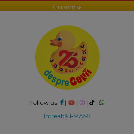
COMUNITATE
Follow us:
|
|
|
|
Intreabă I-MAMI