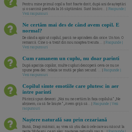
Pentru mine primul copil a fost foarte dorit, după ani de așteptări
și o sarcină pierduta la 16 săptămâni. Sunt însărc... |
Raspunde |
Vezi raspunsuri
Ne certăm mai des de când avem copil. E
normal?
De când a apărut copilul, parcă ne aprindem din orice. Un ton. O
remarcă. Cine s-a trezit din nou noaptea trecuta.... |
Raspunde |
Vezi raspunsuri
Cum ramanem un cuplu, nu doar parinti
După apariția copiilor, multe cupluri descoperă ceva ce nu se
spune prea des: relația se mută pe plan secund. ... |
Raspunde |
Vezi raspunsuri
Copilul simte emotiile care plutesc in aer
intre parinti
Părinții spun deseori: „Noi nu ne certăm în fața copilului.” „Ne
abținem, ca să fie liniște.” „Avem grijă să... |
Raspunde | Vezi
raspunsuri
Naștere naturală sau prin cezariană
Bună, Dragi mămici, aș vrea să știu dacă cele care au născut la
peste 38 de ani, ce ați ales: nașterea naturală sau p... |
Raspunde |