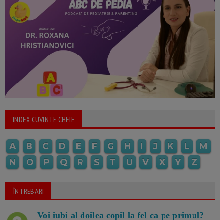
INDEX CUVINTE CHEIE
A
B
C
D
E
F
G
H
I
J
K
L
M
N
O
P
Q
R
S
T
U
V
X
Y
Z
ÎNTREBARI
Voi iubi al doilea copil la fel ca pe primul?