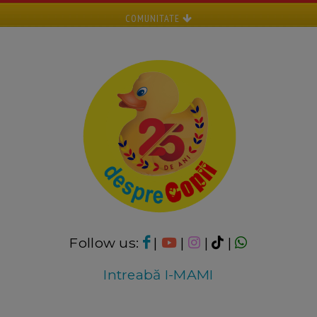
COMUNITATE
Follow us:
|
|
|
|
Intreabă I-MAMI