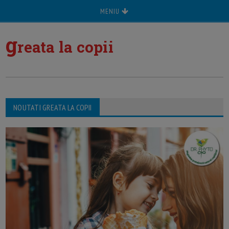
MENIU
g
reata la copii
NOUTATI GREATA LA COPII