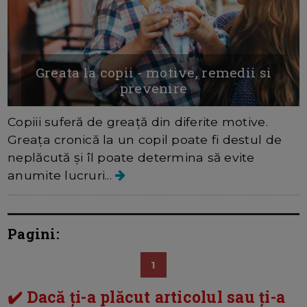
Greata la copii - motive, remedii si
prevenire
Copiii suferă de greață din diferite motive.
Greața cronică la un copil poate fi destul de
neplăcută și îl poate determina să evite
anumite lucruri...
Pagini:
1
✔️ Dacă ți-a plăcut articolul sau ți-a