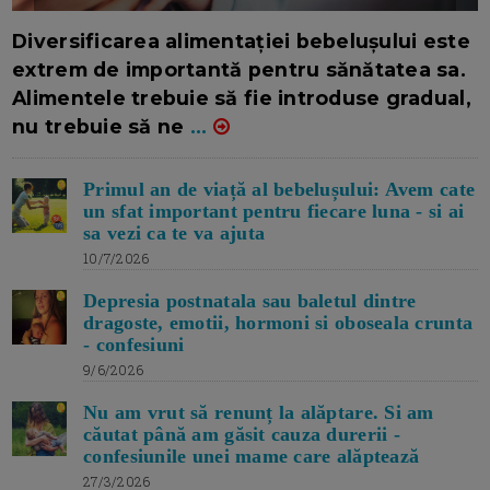
16/7/2026
AUTOR: EDITOR DC.
Diversificarea alimentației bebelușului este
extrem de importantă pentru sănătatea sa.
Alimentele trebuie să fie introduse gradual,
nu trebuie să ne
...
Primul an de viață al bebelușului: Avem cate
un sfat important pentru fiecare luna - si ai
sa vezi ca te va ajuta
10/7/2026
Depresia postnatala sau baletul dintre
dragoste, emotii, hormoni si oboseala crunta
- confesiuni
9/6/2026
Nu am vrut să renunț la alăptare. Si am
căutat până am găsit cauza durerii -
confesiunile unei mame care alăptează
27/3/2026