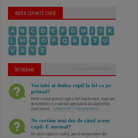
INDEX CUVINTE CHEIE
A
B
C
D
E
F
G
H
I
J
K
L
M
N
O
P
Q
R
S
T
U
V
X
Y
Z
ÎNTREBARI
PUNE O ÎNTREBARE
Voi iubi al doilea copil la fel ca pe
primul?
Pentru mine primul copil a fost foarte dorit, după ani
de așteptări și o sarcină pierduta la 16 săptămâni.
Sunt însărc... |
Raspunde | Vezi raspunsuri
Ne certăm mai des de când avem
copil. E normal?
De când a apărut copilul, parcă ne aprindem din