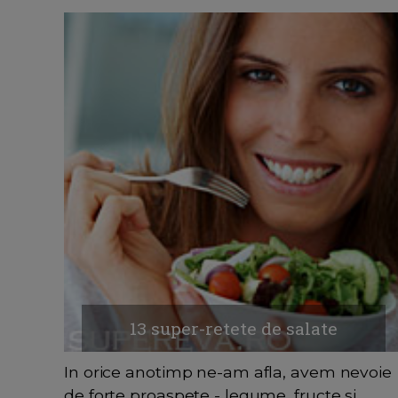
13 super-retete de salate
In orice anotimp ne-am afla, avem nevoie
de forte proaspete - legume, fructe si...