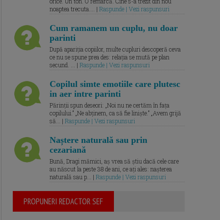
orice. Un ton. O remarcă. Cine s-a trezit din nou
noaptea trecuta.... |
Raspunde | Vezi raspunsuri
Cum ramanem un cuplu, nu doar
parinti
După apariția copiilor, multe cupluri descoperă ceva
ce nu se spune prea des: relația se mută pe plan
secund. ... |
Raspunde | Vezi raspunsuri
Copilul simte emotiile care plutesc
in aer intre parinti
Părinții spun deseori: „Noi nu ne certăm în fața
copilului.” „Ne abținem, ca să fie liniște.” „Avem grijă
să... |
Raspunde | Vezi raspunsuri
Naștere naturală sau prin
cezariană
Bună, Dragi mămici, aș vrea să știu dacă cele care
au născut la peste 38 de ani, ce ați ales: nașterea
naturală sau p... |
Raspunde | Vezi raspunsuri
PROPUNERI REDACTOR SEF