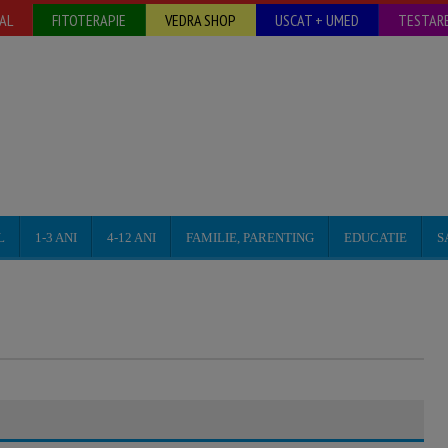
AL
FITOTERAPIE
VEDRA SHOP
USCAT + UMED
TESTARE
L
1-3 ANI
4-12 ANI
FAMILIE, PARENTING
EDUCATIE
S