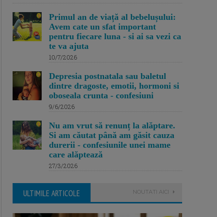
Primul an de viață al bebelușului:
Avem cate un sfat important
pentru fiecare luna - si ai sa vezi ca
te va ajuta
10/7/2026
Depresia postnatala sau baletul
dintre dragoste, emotii, hormoni si
oboseala crunta - confesiuni
9/6/2026
Nu am vrut să renunț la alăptare.
Si am căutat până am găsit cauza
durerii - confesiunile unei mame
care alăptează
27/3/2026
ULTIMILE ARTICOLE
NOUTATI AICI