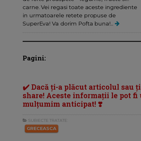
carne. Vei regasi toate aceste ingrediente
in urmatoarele retete propuse de
SuperEva! Va dorim Pofta buna!...
Pagini:
✔️ Dacă ți-a plăcut articolul sau ț
share! Aceste informații le pot fi u
mulțumim anticipat! ❣️
SUBIECTE TRATATE:
GRECEASCA