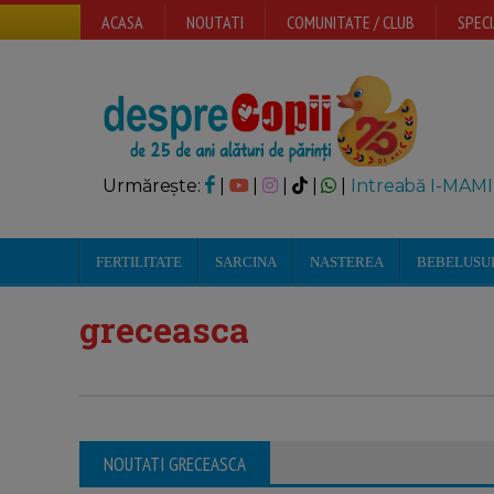
ACASA
NOUTATI
COMUNITATE / CLUB
SPECI
Urmărește:
|
|
|
|
|
Intreabă I-MAMI
FERTILITATE
SARCINA
NASTEREA
BEBELUSU
greceasca
NOUTATI GRECEASCA