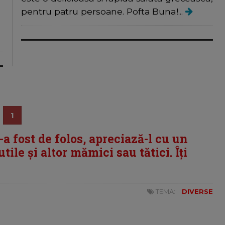
pentru patru persoane. Pofta Buna!...
1
i-a fost de folos, apreciază-l cu un
tile și altor mămici sau tătici. Îți
TEMA:
DIVERSE