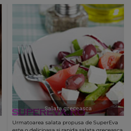
Salata greceasca
Urmatoarea salata propusa de SuperEva
este o delicioasa si rapida salata greceasca,