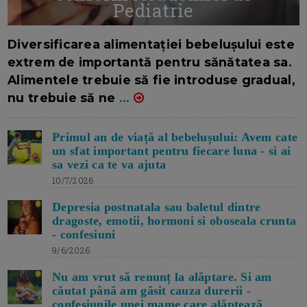
Pediatrie
16/7/2026
AUTOR: EDITOR DC.
Diversificarea alimentației bebelușului este
extrem de importantă pentru sănătatea sa.
Alimentele trebuie să fie introduse gradual,
nu trebuie să ne
...
Primul an de viață al bebelușului: Avem cate
un sfat important pentru fiecare luna - si ai
sa vezi ca te va ajuta
10/7/2026
Depresia postnatala sau baletul dintre
dragoste, emotii, hormoni si oboseala crunta
- confesiuni
9/6/2026
Nu am vrut să renunț la alăptare. Si am
căutat până am găsit cauza durerii -
confesiunile unei mame care alăptează