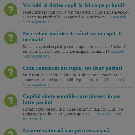
Voi iubi al doilea copil la fel ca pe primul?
Pentru mine primul copil a fost foarte dorit, după ani de așteptări
și o sarcină pierduta la 16 săptămâni. Sunt însărc... |
Raspunde |
Vezi raspunsuri
Ne certăm mai des de când avem copil. E
normal?
De când a apărut copilul, parcă ne aprindem din orice. Un ton. O
remarcă. Cine s-a trezit din nou noaptea trecuta.... |
Raspunde |
Vezi raspunsuri
Cum ramanem un cuplu, nu doar parinti
După apariția copiilor, multe cupluri descoperă ceva ce nu se
spune prea des: relația se mută pe plan secund. ... |
Raspunde |
Vezi raspunsuri
Copilul simte emotiile care plutesc in aer
intre parinti
Părinții spun deseori: „Noi nu ne certăm în fața copilului.” „Ne
abținem, ca să fie liniște.” „Avem grijă să... |
Raspunde | Vezi
raspunsuri
Naștere naturală sau prin cezariană