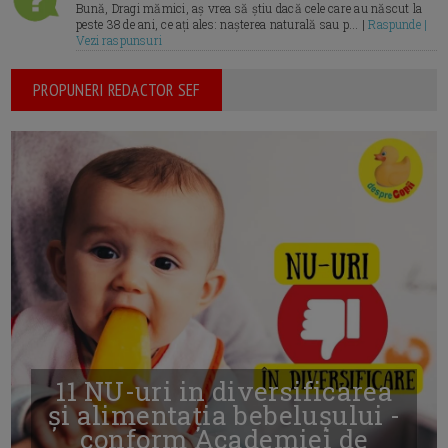
Bună, Dragi mămici, aș vrea să știu dacă cele care au născut la
peste 38 de ani, ce ați ales: nașterea naturală sau p... |
Raspunde |
Vezi raspunsuri
PROPUNERI REDACTOR SEF
11 NU-uri in diversificarea
și alimentația bebelușului -
conform Academiei de