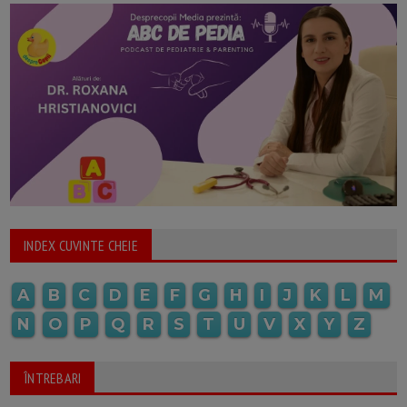
INDEX CUVINTE CHEIE
A
B
C
D
E
F
G
H
I
J
K
L
M
N
O
P
Q
R
S
T
U
V
X
Y
Z
ÎNTREBARI