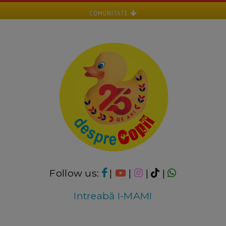
COMUNITATE
Follow us:
|
|
|
|
Intreabă I-MAMI