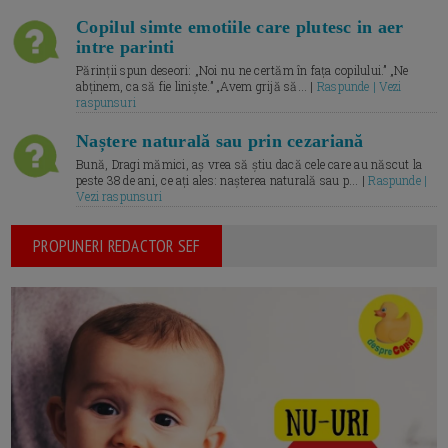
Copilul simte emotiile care plutesc in aer
intre parinti
Părinții spun deseori: „Noi nu ne certăm în fața copilului.” „Ne
abținem, ca să fie liniște.” „Avem grijă să... |
Raspunde | Vezi
raspunsuri
Naștere naturală sau prin cezariană
Bună, Dragi mămici, aș vrea să știu dacă cele care au născut la
peste 38 de ani, ce ați ales: nașterea naturală sau p... |
Raspunde |
Vezi raspunsuri
PROPUNERI REDACTOR SEF