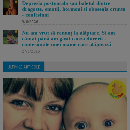
Depresia postnatala sau baletul dintre
dragoste, emotii, hormoni si oboseala crunta
- confesiuni
9/6/2026
Nu am vrut să renunț la alăptare. Si am
căutat până am găsit cauza durerii -
confesiunile unei mame care alăptează
27/3/2026
ULTIMILE ARTICOLE