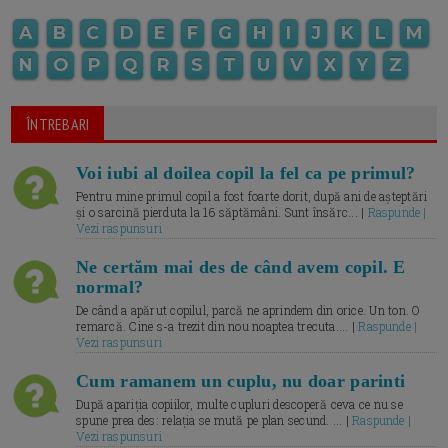
A
B
C
D
E
F
G
H
I
J
K
L
M
N
O
P
Q
R
S
T
U
V
X
Y
Z
ÎNTREBARI
Voi iubi al doilea copil la fel ca pe primul?
Pentru mine primul copil a fost foarte dorit, după ani de așteptări
și o sarcină pierduta la 16 săptămâni. Sunt însărc... |
Raspunde |
Vezi raspunsuri
Ne certăm mai des de când avem copil. E
normal?
De când a apărut copilul, parcă ne aprindem din orice. Un ton. O
remarcă. Cine s-a trezit din nou noaptea trecuta.... |
Raspunde |
Vezi raspunsuri
Cum ramanem un cuplu, nu doar parinti
După apariția copiilor, multe cupluri descoperă ceva ce nu se
spune prea des: relația se mută pe plan secund. ... |
Raspunde |
Vezi raspunsuri