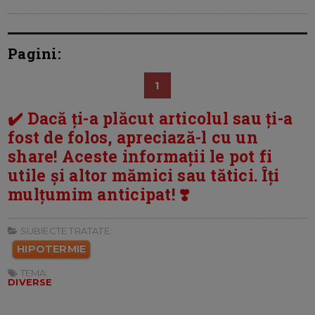
Pagini:
1
✔️ Dacă ți-a plăcut articolul sau ți-a
fost de folos, apreciază-l cu un
share! Aceste informații le pot fi
utile și altor mămici sau tătici. Îți
mulțumim anticipat! ❣️
SUBIECTE TRATATE:
HIPOTERMIE
TEMA:
DIVERSE