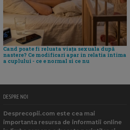
Cand poate fi reluata viața sexuala după
nastere? Ce modificari apar in relatia intima
a cuplului - ce e normal si ce nu
DESPRE NOI
Desprecopii.com este cea mai
importanta resursa de informatii online