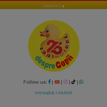
COMUNITATE
Follow us:
|
|
|
|
Intreabă I-MAMI