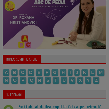
INDEX CUVINTE CHEIE
A
B
C
D
E
F
G
H
I
J
K
L
M
N
O
P
Q
R
S
T
U
V
X
Y
Z
ÎNTREBARI
Voi iubi al doilea copil la fel ca pe primul?