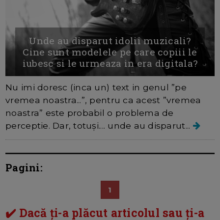
Unde au disparut idolii muzicali?
Cine sunt modelele pe care copiii le
iubesc si le urmeaza in era digitala?
Nu imi doresc (inca un) text in genul ”pe
vremea noastra...”, pentru ca acest ”vremea
noastra” este probabil o problema de
perceptie. Dar, totuși.... unde au disparut...
Pagini:
1
✔️ Dacă ți-a plăcut articolul sau ți-a