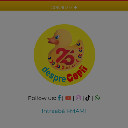
COMUNITATE
Follow us:
|
|
|
|
Intreabă I-MAMI