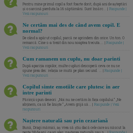
Pentru mine primul copil a fost foarte dorit, după ani de așteptări
și o sarcină pierduta la 16 săptămâni. Sunt însărc... |
Raspunde |
Vezi raspunsuri
Ne certăm mai des de când avem copil. E
normal?
De când a apărut copilul, parcă ne aprindem din orice. Un ton. O
remarcă. Cine s-a trezit din nou noaptea trecuta.... |
Raspunde |
Vezi raspunsuri
Cum ramanem un cuplu, nu doar parinti
După apariția copiilor, multe cupluri descoperă ceva ce nu se
spune prea des: relația se mută pe plan secund. ... |
Raspunde |
Vezi raspunsuri
Copilul simte emotiile care plutesc in aer
intre parinti
Părinții spun deseori: „Noi nu ne certăm în fața copilului.” „Ne
abținem, ca să fie liniște.” „Avem grijă să... |
Raspunde | Vezi
raspunsuri
Naștere naturală sau prin cezariană
Bună, Dragi mămici, aș vrea să știu dacă cele care au născut la
peste 38 de ani, ce ați ales: nașterea naturală sau p... |
Raspunde |