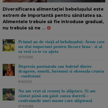
16/7/2026
AUTOR: EDITOR DC.
Diversificarea alimentației bebelușului este
extrem de importantă pentru sănătatea sa.
Alimentele trebuie să fie introduse gradual,
nu trebuie să ne
...
Primul an de viață al bebelușului: Avem cate
un sfat important pentru fiecare luna - si ai
sa vezi ca te va ajuta
10/7/2026
Depresia postnatala sau baletul dintre
dragoste, emotii, hormoni si oboseala crunta
- confesiuni
9/6/2026
Nu am vrut să renunț la alăptare. Si am
căutat până am găsit cauza durerii -
confesiunile unei mame care alăptează
27/3/2026