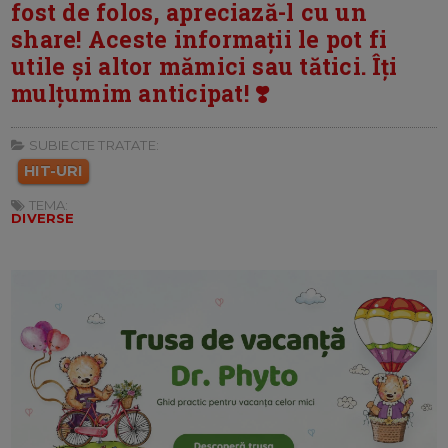
fost de folos, apreciază-l cu un
share! Aceste informații le pot fi
utile și altor mămici sau tătici. Îți
mulțumim anticipat! ❣️
SUBIECTE TRATATE:
HIT-URI
TEMA:
DIVERSE