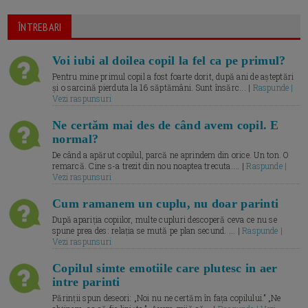
ÎNTREBARI
Voi iubi al doilea copil la fel ca pe primul?
Pentru mine primul copil a fost foarte dorit, după ani de așteptări
și o sarcină pierduta la 16 săptămâni. Sunt însărc... |
Raspunde |
Vezi raspunsuri
Ne certăm mai des de când avem copil. E
normal?
De când a apărut copilul, parcă ne aprindem din orice. Un ton. O
remarcă. Cine s-a trezit din nou noaptea trecuta.... |
Raspunde |
Vezi raspunsuri
Cum ramanem un cuplu, nu doar parinti
După apariția copiilor, multe cupluri descoperă ceva ce nu se
spune prea des: relația se mută pe plan secund. ... |
Raspunde |
Vezi raspunsuri
Copilul simte emotiile care plutesc in aer
intre parinti
Părinții spun deseori: „Noi nu ne certăm în fața copilului.” „Ne