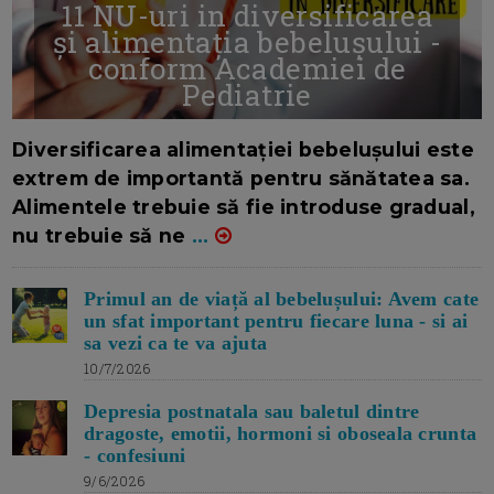
11 NU-uri in diversificarea
și alimentația bebelușului -
conform Academiei de
Pediatrie
16/7/2026
AUTOR: EDITOR DC.
Diversificarea alimentației bebelușului este
extrem de importantă pentru sănătatea sa.
Alimentele trebuie să fie introduse gradual,
nu trebuie să ne
...
Primul an de viață al bebelușului: Avem cate
un sfat important pentru fiecare luna - si ai
sa vezi ca te va ajuta
10/7/2026
Depresia postnatala sau baletul dintre
dragoste, emotii, hormoni si oboseala crunta
- confesiuni
9/6/2026