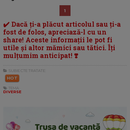
1
✔️ Dacă ți-a plăcut articolul sau ți-a
fost de folos, apreciază-l cu un
share! Aceste informații le pot fi
utile și altor mămici sau tătici. Îți
mulțumim anticipat! ❣️
SUBIECTE TRATATE:
HOT
TEMA:
DIVERSE