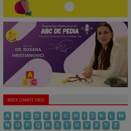
INDEX CUVINTE CHEIE
A
B
C
D
E
F
G
H
I
J
K
L
M
N
O
P
Q
R
S
T
U
V
X
Y
Z