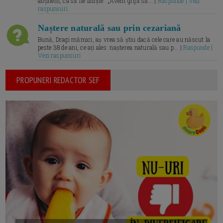
abținem, ca să fie liniște.” „Avem grijă să... |
Raspunde | Vezi
raspunsuri
Naștere naturală sau prin cezariană
Bună, Dragi mămici, aș vrea să știu dacă cele care au născut la
peste 38 de ani, ce ați ales: nașterea naturală sau p... |
Raspunde |
Vezi raspunsuri
PROPUNERI REDACTOR SEF