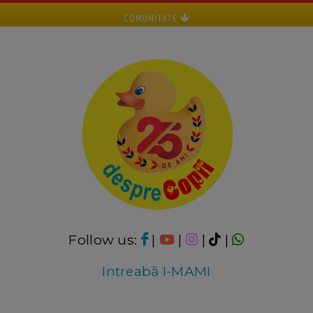
COMUNITATE
Follow us:
|
|
|
|
Intreabă I-MAMI