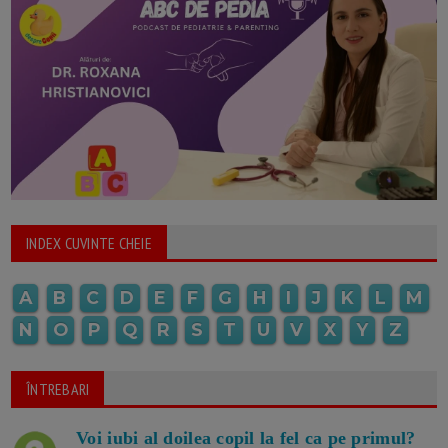
INDEX CUVINTE CHEIE
A
B
C
D
E
F
G
H
I
J
K
L
M
N
O
P
Q
R
S
T
U
V
X
Y
Z
ÎNTREBARI
Voi iubi al doilea copil la fel ca pe primul?