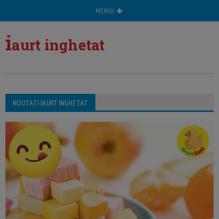
MENIU
i
aurt inghetat
NOUTATI IAURT INGHETAT