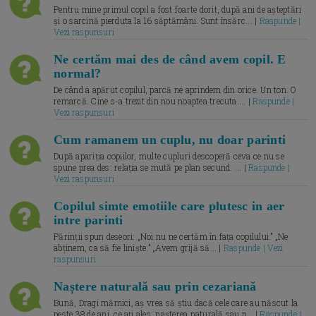
Pentru mine primul copil a fost foarte dorit, după ani de așteptări
și o sarcină pierduta la 16 săptămâni. Sunt însărc... |
Raspunde |
Vezi raspunsuri
Ne certăm mai des de când avem copil. E
normal?
De când a apărut copilul, parcă ne aprindem din orice. Un ton. O
remarcă. Cine s-a trezit din nou noaptea trecuta.... |
Raspunde |
Vezi raspunsuri
Cum ramanem un cuplu, nu doar parinti
După apariția copiilor, multe cupluri descoperă ceva ce nu se
spune prea des: relația se mută pe plan secund. ... |
Raspunde |
Vezi raspunsuri
Copilul simte emotiile care plutesc in aer
intre parinti
Părinții spun deseori: „Noi nu ne certăm în fața copilului.” „Ne
abținem, ca să fie liniște.” „Avem grijă să... |
Raspunde | Vezi
raspunsuri
Naștere naturală sau prin cezariană
Bună, Dragi mămici, aș vrea să știu dacă cele care au născut la
peste 38 de ani, ce ați ales: nașterea naturală sau p... |
Raspunde |