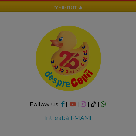
COMUNITATE
Follow us:
|
|
|
|
Intreabă I-MAMI