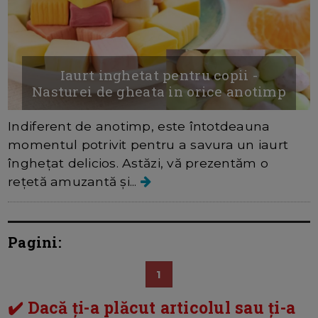
Iaurt inghetat pentru copii -
Nasturei de gheata in orice anotimp
Indiferent de anotimp, este întotdeauna
momentul potrivit pentru a savura un iaurt
înghețat delicios. Astăzi, vă prezentăm o
rețetă amuzantă și...
Pagini:
1
✔️ Dacă ți-a plăcut articolul sau ți-a