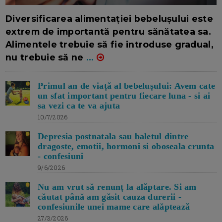
16/7/2026
AUTOR: EDITOR DC.
Diversificarea alimentației bebelușului este
extrem de importantă pentru sănătatea sa.
Alimentele trebuie să fie introduse gradual,
nu trebuie să ne
...
Primul an de viață al bebelușului: Avem cate
un sfat important pentru fiecare luna - si ai
sa vezi ca te va ajuta
10/7/2026
Depresia postnatala sau baletul dintre
dragoste, emotii, hormoni si oboseala crunta
- confesiuni
9/6/2026
Nu am vrut să renunț la alăptare. Si am
căutat până am găsit cauza durerii -
confesiunile unei mame care alăptează
27/3/2026