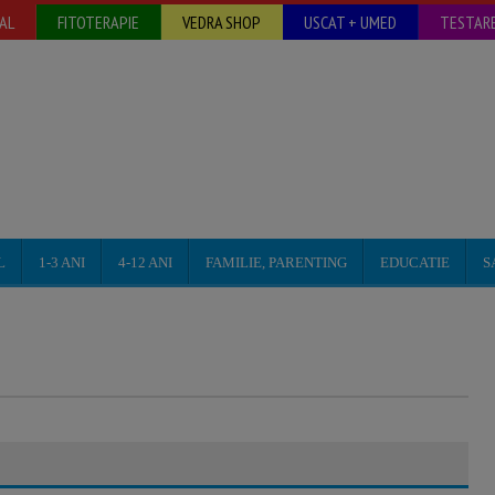
AL
FITOTERAPIE
VEDRA SHOP
USCAT + UMED
TESTARE
L
1-3 ANI
4-12 ANI
FAMILIE, PARENTING
EDUCATIE
S