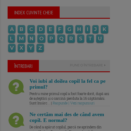
INDEX CUVINTE CHEIE
A
B
C
D
E
F
G
H
I
J
K
L
M
N
O
P
Q
R
S
T
U
V
X
Y
Z
ÎNTREBARI
PUNE O ÎNTREBARE
Voi iubi al doilea copil la fel ca pe
primul?
Pentru mine primul copil a fost foarte dorit, după ani
de așteptări și o sarcină pierduta la 16 săptămâni.
Sunt însărc... |
Raspunde | Vezi raspunsuri
Ne certăm mai des de când avem
copil. E normal?
De când a apărut copilul, parcă ne aprindem din