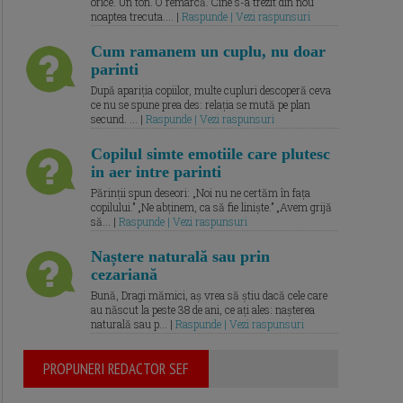
orice. Un ton. O remarcă. Cine s-a trezit din nou
noaptea trecuta.... |
Raspunde | Vezi raspunsuri
Cum ramanem un cuplu, nu doar
parinti
După apariția copiilor, multe cupluri descoperă ceva
ce nu se spune prea des: relația se mută pe plan
secund. ... |
Raspunde | Vezi raspunsuri
Copilul simte emotiile care plutesc
in aer intre parinti
Părinții spun deseori: „Noi nu ne certăm în fața
copilului.” „Ne abținem, ca să fie liniște.” „Avem grijă
să... |
Raspunde | Vezi raspunsuri
Naștere naturală sau prin
cezariană
Bună, Dragi mămici, aș vrea să știu dacă cele care
au născut la peste 38 de ani, ce ați ales: nașterea
naturală sau p... |
Raspunde | Vezi raspunsuri
PROPUNERI REDACTOR SEF