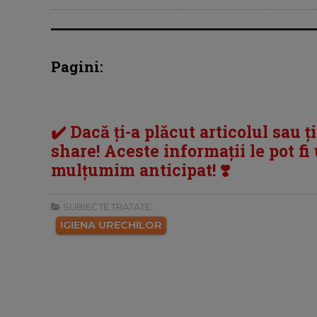
Pagini:
✔️ Dacă ți-a plăcut articolul sau ț
share! Aceste informații le pot fi u
mulțumim anticipat! ❣️
SUBIECTE TRATATE:
IGIENA URECHILOR