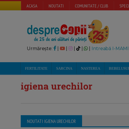
ACASA
NOUTATI
COMUNITATE / CLUB
SPECI
Urmărește:
|
|
|
|
|
Intreabă I-MAMI
FERTILITATE
SARCINA
NASTEREA
BEBELUSU
igiena urechilor
NOUTATI IGIENA URECHILOR