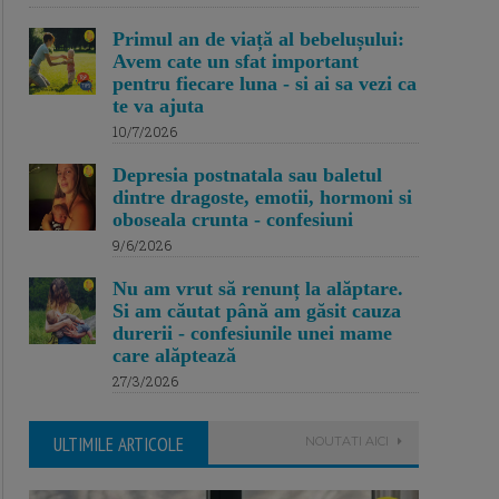
Primul an de viață al bebelușului:
Avem cate un sfat important
pentru fiecare luna - si ai sa vezi ca
te va ajuta
10/7/2026
Depresia postnatala sau baletul
dintre dragoste, emotii, hormoni si
oboseala crunta - confesiuni
9/6/2026
Nu am vrut să renunț la alăptare.
Si am căutat până am găsit cauza
durerii - confesiunile unei mame
care alăptează
27/3/2026
ULTIMILE ARTICOLE
NOUTATI AICI