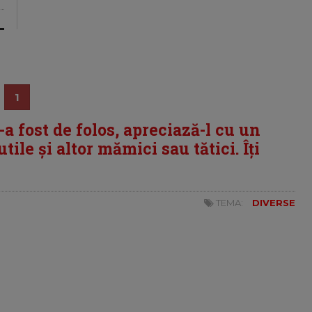
1
i-a fost de folos, apreciază-l cu un
tile și altor mămici sau tătici. Îți
TEMA:
DIVERSE