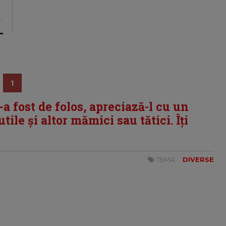
1
i-a fost de folos, apreciază-l cu un
tile și altor mămici sau tătici. Îți
TEMA:
DIVERSE