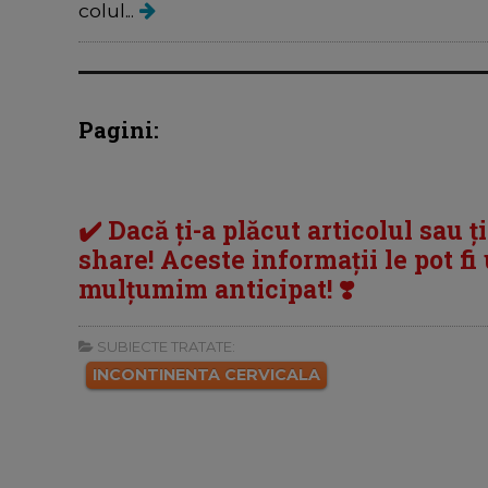
colul...
Pagini:
✔️ Dacă ți-a plăcut articolul sau ț
share! Aceste informații le pot fi u
mulțumim anticipat! ❣️
SUBIECTE TRATATE:
INCONTINENTA CERVICALA