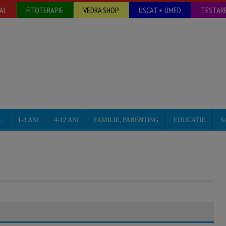
AL
FITOTERAPIE
VEDRA SHOP
USCAT + UMED
TESTARE
L
1-3 ANI
4-12 ANI
FAMILIE, PARENTING
EDUCATIE
S