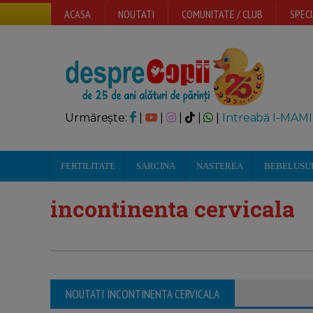
ACASA
NOUTATI
COMUNITATE / CLUB
SPECI
Urmărește:
|
|
|
|
|
Intreabă I-MAMI
FERTILITATE
SARCINA
NASTEREA
BEBELUSU
incontinenta cervicala
NOUTATI INCONTINENTA CERVICALA