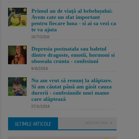
Primul an de viață al bebelușului:
Avem cate un sfat important
pentru fiecare luna - si ai sa vezi ca
te va ajuta
10/7/2026
Depresia postnatala sau baletul
dintre dragoste, emotii, hormoni si
oboseala crunta - confesiuni
9/6/2026
Nu am vrut să renunț la alăptare.
Si am căutat până am găsit cauza
durerii - confesiunile unei mame
care alăptează
27/3/2026
ULTIMILE ARTICOLE
NOUTATI AICI