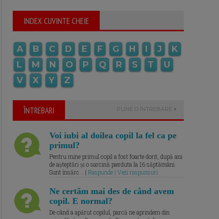
INDEX CUVINTE CHEIE
A
B
C
D
E
F
G
H
I
J
K
L
M
N
O
P
Q
R
S
T
U
V
X
Y
Z
ÎNTREBARI
PUNE O ÎNTREBARE
Voi iubi al doilea copil la fel ca pe
primul?
Pentru mine primul copil a fost foarte dorit, după ani
de așteptări și o sarcină pierduta la 16 săptămâni.
Sunt însărc... |
Raspunde | Vezi raspunsuri
Ne certăm mai des de când avem
copil. E normal?
De când a apărut copilul, parcă ne aprindem din