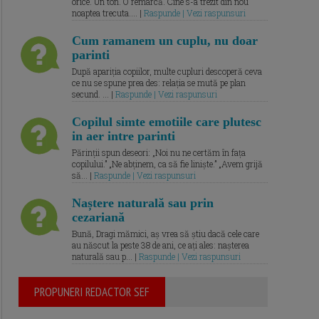
orice. Un ton. O remarcă. Cine s-a trezit din nou
noaptea trecuta.... |
Raspunde | Vezi raspunsuri
Cum ramanem un cuplu, nu doar
parinti
După apariția copiilor, multe cupluri descoperă ceva
ce nu se spune prea des: relația se mută pe plan
secund. ... |
Raspunde | Vezi raspunsuri
Copilul simte emotiile care plutesc
in aer intre parinti
Părinții spun deseori: „Noi nu ne certăm în fața
copilului.” „Ne abținem, ca să fie liniște.” „Avem grijă
să... |
Raspunde | Vezi raspunsuri
Naștere naturală sau prin
cezariană
Bună, Dragi mămici, aș vrea să știu dacă cele care
au născut la peste 38 de ani, ce ați ales: nașterea
naturală sau p... |
Raspunde | Vezi raspunsuri
PROPUNERI REDACTOR SEF