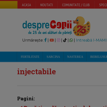
ACASA
NOUTATI
COMUNITATE / CLUB
SPECI
Urmărește:
|
|
|
|
|
Intreabă I-MAMI
FERTILITATE
SARCINA
NASTEREA
BEBELUSU
injectabile
Pagini: