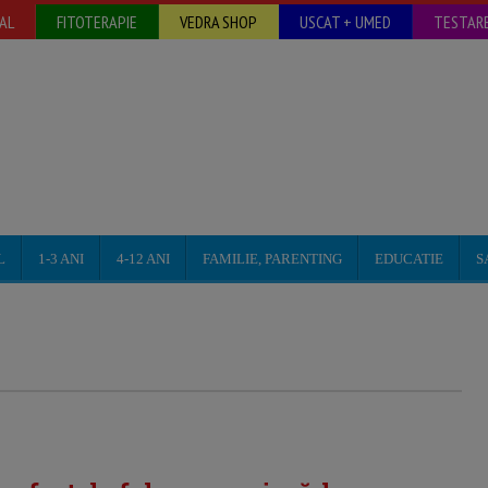
AL
FITOTERAPIE
VEDRA SHOP
USCAT + UMED
TESTARE
L
1-3 ANI
4-12 ANI
FAMILIE, PARENTING
EDUCATIE
S