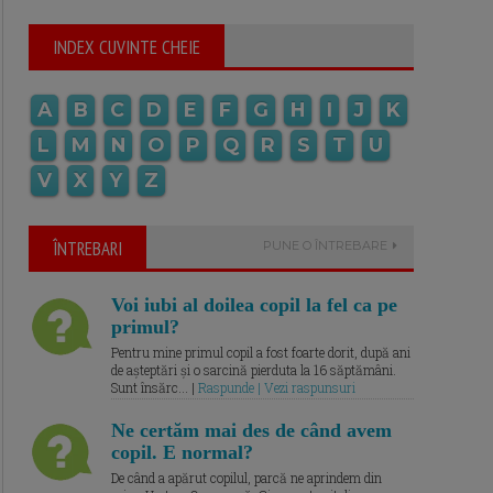
INDEX CUVINTE CHEIE
A
B
C
D
E
F
G
H
I
J
K
L
M
N
O
P
Q
R
S
T
U
V
X
Y
Z
ÎNTREBARI
PUNE O ÎNTREBARE
Voi iubi al doilea copil la fel ca pe
primul?
Pentru mine primul copil a fost foarte dorit, după ani
de așteptări și o sarcină pierduta la 16 săptămâni.
Sunt însărc... |
Raspunde | Vezi raspunsuri
Ne certăm mai des de când avem
copil. E normal?
De când a apărut copilul, parcă ne aprindem din