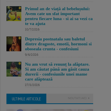
Primul an de viață al bebelușului:
Avem cate un sfat important
pentru fiecare luna - si ai sa vezi ca
te va ajuta
10/7/2026
Depresia postnatala sau baletul
dintre dragoste, emotii, hormoni si
oboseala crunta - confesiuni
9/6/2026
Nu am vrut să renunț la alăptare.
Si am căutat până am găsit cauza
durerii - confesiunile unei mame
care alăptează
27/3/2026
ULTIMILE ARTICOLE
NOUTATI AICI