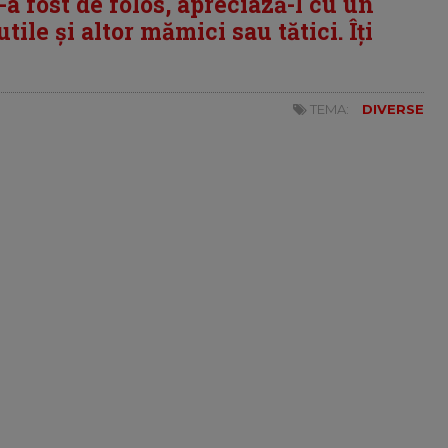
i-a fost de folos, apreciază-l cu un
tile și altor mămici sau tătici. Îți
TEMA:
DIVERSE