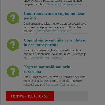
orice. Un ton. O remarcă. Cine s-a trezit din nou
noaptea trecuta.... |
Raspunde | Vezi raspunsuri
Cum ramanem un cuplu, nu doar
parinti
După apariția copiilor, multe cupluri descoperă ceva
ce nu se spune prea des: relația se mută pe plan
secund. ... |
Raspunde | Vezi raspunsuri
Copilul simte emotiile care plutesc
in aer intre parinti
Părinții spun deseori: „Noi nu ne certăm în fața
copilului.” „Ne abținem, ca să fie liniște.” „Avem grijă
să... |
Raspunde | Vezi raspunsuri
Naștere naturală sau prin
cezariană
Bună, Dragi mămici, aș vrea să știu dacă cele care
au născut la peste 38 de ani, ce ați ales: nașterea
naturală sau p... |
Raspunde | Vezi raspunsuri
PROPUNERI REDACTOR SEF