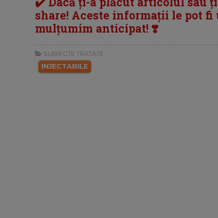
✔️ Dacă ți-a plăcut articolul sau ț
share! Aceste informații le pot fi u
mulțumim anticipat! ❣️
SUBIECTE TRATATE:
INJECTABILE