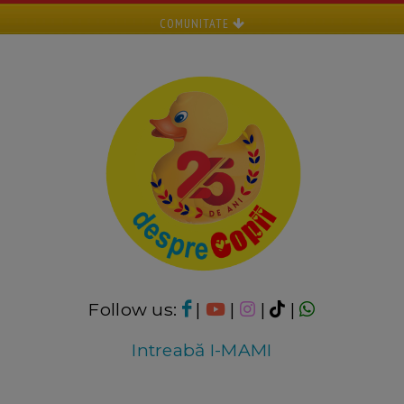
COMUNITATE
Follow us:
|
|
|
|
Intreabă I-MAMI