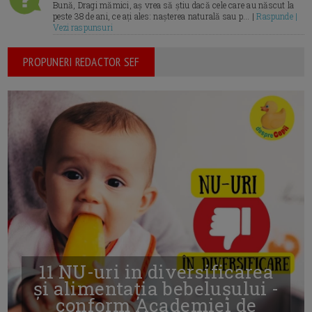
Bună, Dragi mămici, aș vrea să știu dacă cele care au născut la
peste 38 de ani, ce ați ales: nașterea naturală sau p... |
Raspunde |
Vezi raspunsuri
PROPUNERI REDACTOR SEF
11 NU-uri in diversificarea
și alimentația bebelușului -
conform Academiei de