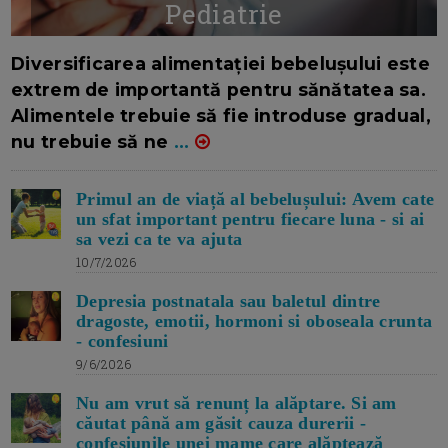
Pediatrie
16/7/2026
AUTOR: EDITOR DC.
Diversificarea alimentației bebelușului este
extrem de importantă pentru sănătatea sa.
Alimentele trebuie să fie introduse gradual,
nu trebuie să ne
...
Primul an de viață al bebelușului: Avem cate
un sfat important pentru fiecare luna - si ai
sa vezi ca te va ajuta
10/7/2026
Depresia postnatala sau baletul dintre
dragoste, emotii, hormoni si oboseala crunta
- confesiuni
9/6/2026
Nu am vrut să renunț la alăptare. Si am
căutat până am găsit cauza durerii -
confesiunile unei mame care alăptează