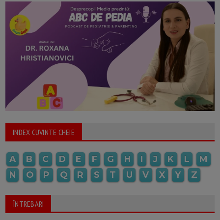
INDEX CUVINTE CHEIE
A
B
C
D
E
F
G
H
I
J
K
L
M
N
O
P
Q
R
S
T
U
V
X
Y
Z
ÎNTREBARI