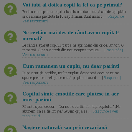
Voi iubi al doilea copil la fel ca pe primul?
Pentru mine primul copil a fost foarte dorit, după ani de așteptări
și o sarcină pierduta la 16 săptămâni. Sunt însărc... |
Raspunde |
Vezi raspunsuri
Ne certăm mai des de când avem copil. E
normal?
De când a apărut copilul, parcă ne aprindem din orice. Un ton. O
remarcă. Cine s-a trezit din nou noaptea trecuta.... |
Raspunde |
Vezi raspunsuri
Cum ramanem un cuplu, nu doar parinti
După apariția copiilor, multe cupluri descoperă ceva ce nu se
spune prea des: relația se mută pe plan secund. ... |
Raspunde |
Vezi raspunsuri
Copilul simte emotiile care plutesc in aer
intre parinti
Părinții spun deseori: „Noi nu ne certăm în fața copilului.” „Ne
abținem, ca să fie liniște.” „Avem grijă să... |
Raspunde | Vezi
raspunsuri
Naștere naturală sau prin cezariană