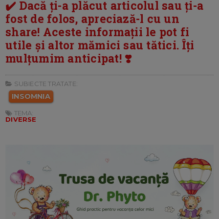
✔️ Dacă ți-a plăcut articolul sau ți-a
fost de folos, apreciază-l cu un
share! Aceste informații le pot fi
utile și altor mămici sau tătici. Îți
mulțumim anticipat! ❣️
SUBIECTE TRATATE:
INSOMNIA
TEMA:
DIVERSE