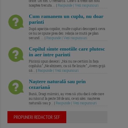
orice. Un ton. O remarcă. Cine s-a trezit din nou
noaptea trecuta.... |
Raspunde | Vezi raspunsuri
Cum ramanem un cuplu, nu doar
parinti
După apariția copiilor, multe cupluri descoperă ceva
ce nu se spune prea des: relația se mută pe plan
secund. ... |
Raspunde | Vezi raspunsuri
Copilul simte emotiile care plutesc
in aer intre parinti
Părinții spun deseori: „Noi nu ne certăm în fața
copilului.” „Ne abținem, ca să fie liniște.” „Avem grijă
să... |
Raspunde | Vezi raspunsuri
Naștere naturală sau prin
cezariană
Bună, Dragi mămici, aș vrea să știu dacă cele care
au născut la peste 38 de ani, ce ați ales: nașterea
naturală sau p... |
Raspunde | Vezi raspunsuri
PROPUNERI REDACTOR SEF