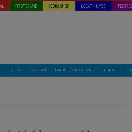
AL
FITOTERAPIE
VEDRA SHOP
USCAT + UMED
TESTARE
L
1-3 ANI
4-12 ANI
FAMILIE, PARENTING
EDUCATIE
S