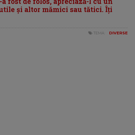
i-a fost de folos, apreciază-l cu un
tile și altor mămici sau tătici. Îți
TEMA:
DIVERSE