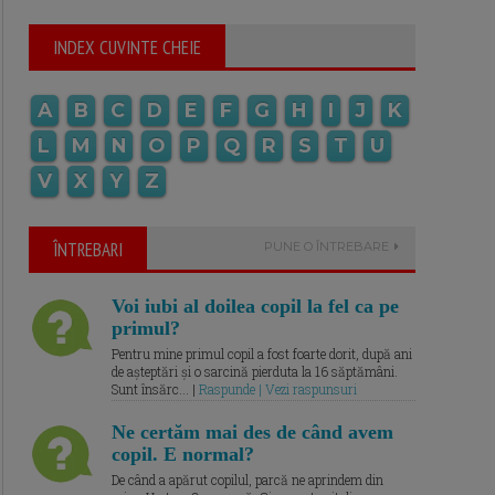
INDEX CUVINTE CHEIE
A
B
C
D
E
F
G
H
I
J
K
L
M
N
O
P
Q
R
S
T
U
V
X
Y
Z
ÎNTREBARI
PUNE O ÎNTREBARE
Voi iubi al doilea copil la fel ca pe
primul?
Pentru mine primul copil a fost foarte dorit, după ani
de așteptări și o sarcină pierduta la 16 săptămâni.
Sunt însărc... |
Raspunde | Vezi raspunsuri
Ne certăm mai des de când avem
copil. E normal?
De când a apărut copilul, parcă ne aprindem din