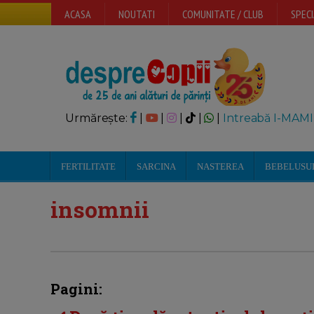
ACASA
NOUTATI
COMUNITATE / CLUB
SPECI
Urmărește:
|
|
|
|
|
Intreabă I-MAMI
FERTILITATE
SARCINA
NASTEREA
BEBELUSU
insomnii
Pagini: