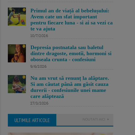
Primul an de viață al bebelușului:
Avem cate un sfat important
pentru fiecare luna - si ai sa vezi ca
te va ajuta
10/7/2026
Depresia postnatala sau baletul
dintre dragoste, emotii, hormoni si
oboseala crunta - confesiuni
9/6/2026
Nu am vrut să renunț la alăptare.
Si am căutat până am găsit cauza
durerii - confesiunile unei mame
care alăptează
27/3/2026
ULTIMILE ARTICOLE
NOUTATI AICI