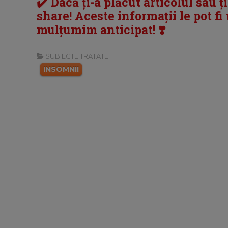
✔️ Dacă ți-a plăcut articolul sau ț
share! Aceste informații le pot fi u
mulțumim anticipat! ❣️
SUBIECTE TRATATE:
INSOMNII