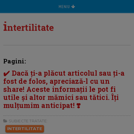
MENIU
i
ntertilitate
Pagini:
✔️ Dacă ți-a plăcut articolul sau ți-a
fost de folos, apreciază-l cu un
share! Aceste informații le pot fi
utile și altor mămici sau tătici. Îți
mulțumim anticipat! ❣️
SUBIECTE TRATATE:
INTERTILITATE