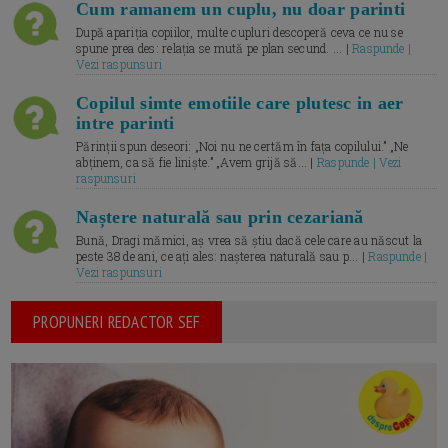
Cum ramanem un cuplu, nu doar parinti
După apariția copiilor, multe cupluri descoperă ceva ce nu se
spune prea des: relația se mută pe plan secund. ... |
Raspunde |
Vezi raspunsuri
Copilul simte emotiile care plutesc in aer
intre parinti
Părinții spun deseori: „Noi nu ne certăm în fața copilului.” „Ne
abținem, ca să fie liniște.” „Avem grijă să... |
Raspunde | Vezi
raspunsuri
Naștere naturală sau prin cezariană
Bună, Dragi mămici, aș vrea să știu dacă cele care au născut la
peste 38 de ani, ce ați ales: nașterea naturală sau p... |
Raspunde |
Vezi raspunsuri
PROPUNERI REDACTOR SEF