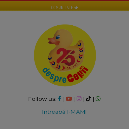
COMUNITATE
Follow us:
|
|
|
|
Intreabă I-MAMI