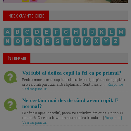
INDEX CUVINTE CHEIE
A
B
C
D
E
F
G
H
I
J
K
L
M
N
O
P
Q
R
S
T
U
V
X
Y
Z
ÎNTREBARI
Voi iubi al doilea copil la fel ca pe primul?
Pentru mine primul copil a fost foarte dorit, după ani de așteptări
și o sarcină pierduta la 16 săptămâni. Sunt însărc... |
Raspunde |
Vezi raspunsuri
Ne certăm mai des de când avem copil. E
normal?
De când a apărut copilul, parcă ne aprindem din orice. Un ton. O
remarcă. Cine s-a trezit din nou noaptea trecuta.... |
Raspunde |
Vezi raspunsuri