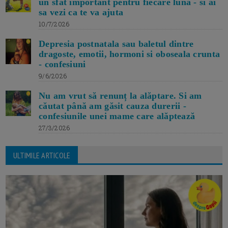
un sfat important pentru fiecare luna - si ai
sa vezi ca te va ajuta
10/7/2026
Depresia postnatala sau baletul dintre
dragoste, emotii, hormoni si oboseala crunta
- confesiuni
9/6/2026
Nu am vrut să renunț la alăptare. Si am
căutat până am găsit cauza durerii -
confesiunile unei mame care alăptează
27/3/2026
ULTIMILE ARTICOLE