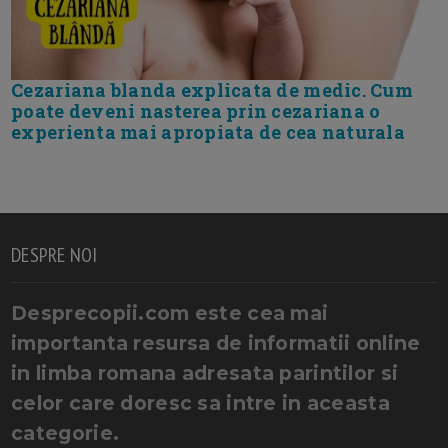
Cezariana blanda explicata de medic. Cum
poate deveni nasterea prin cezariana o
experienta mai apropiata de cea naturala
DESPRE NOI
Desprecopii.com este cea mai
importanta resursa de informatii online
in limba romana adresata parintilor si
celor care doresc sa intre in aceasta
categorie.