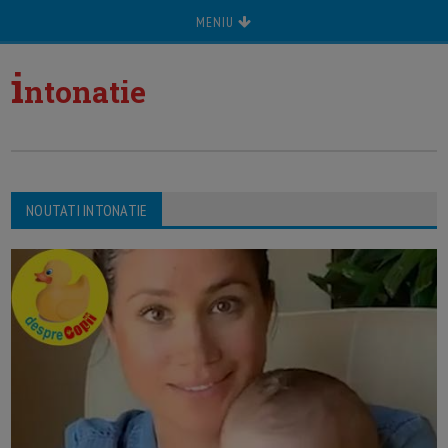
MENIU
i
ntonatie
NOUTATI INTONATIE