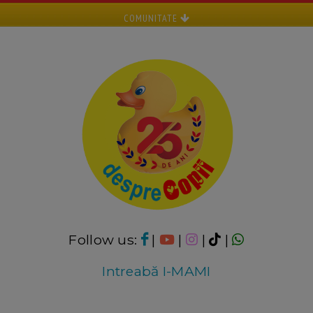
COMUNITATE
Follow us:
|
|
|
|
Intreabă I-MAMI