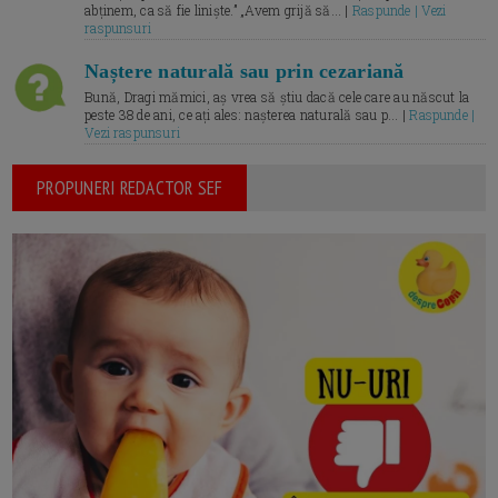
abținem, ca să fie liniște.” „Avem grijă să... |
Raspunde | Vezi
raspunsuri
Naștere naturală sau prin cezariană
Bună, Dragi mămici, aș vrea să știu dacă cele care au născut la
peste 38 de ani, ce ați ales: nașterea naturală sau p... |
Raspunde |
Vezi raspunsuri
PROPUNERI REDACTOR SEF