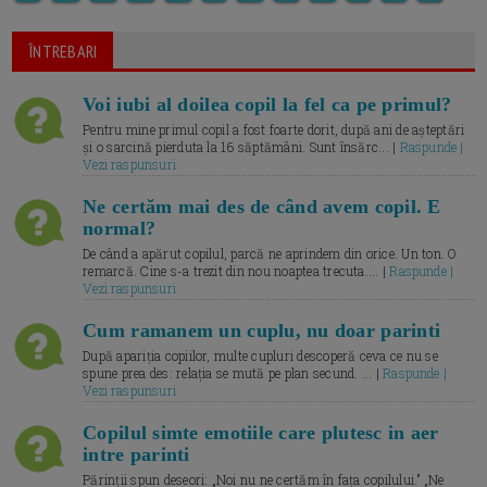
ÎNTREBARI
Voi iubi al doilea copil la fel ca pe primul?
Pentru mine primul copil a fost foarte dorit, după ani de așteptări
și o sarcină pierduta la 16 săptămâni. Sunt însărc... |
Raspunde |
Vezi raspunsuri
Ne certăm mai des de când avem copil. E
normal?
De când a apărut copilul, parcă ne aprindem din orice. Un ton. O
remarcă. Cine s-a trezit din nou noaptea trecuta.... |
Raspunde |
Vezi raspunsuri
Cum ramanem un cuplu, nu doar parinti
După apariția copiilor, multe cupluri descoperă ceva ce nu se
spune prea des: relația se mută pe plan secund. ... |
Raspunde |
Vezi raspunsuri
Copilul simte emotiile care plutesc in aer
intre parinti
Părinții spun deseori: „Noi nu ne certăm în fața copilului.” „Ne