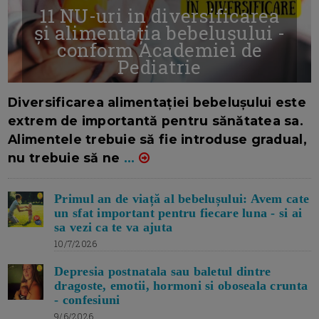
11 NU-uri in diversificarea
și alimentația bebelușului -
conform Academiei de
Pediatrie
16/7/2026
AUTOR: EDITOR DC.
Diversificarea alimentației bebelușului este
extrem de importantă pentru sănătatea sa.
Alimentele trebuie să fie introduse gradual,
nu trebuie să ne
...
Primul an de viață al bebelușului: Avem cate
un sfat important pentru fiecare luna - si ai
sa vezi ca te va ajuta
10/7/2026
Depresia postnatala sau baletul dintre
dragoste, emotii, hormoni si oboseala crunta
- confesiuni
9/6/2026