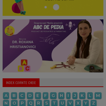
INDEX CUVINTE CHEIE
A
B
C
D
E
F
G
H
I
J
K
L
M
N
O
P
Q
R
S
T
U
V
X
Y
Z