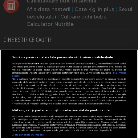
Calculatoare utile in sarcina
Afla data nasterii
|
Cate Kg. in plus
|
Sexul
bebelusului
|
Culoare ochi bebe
|
Calculator Nutritie
CINE ESTI? CE CAUTI?
Doresc un copil
Adoptia
Probleme cu sarcina
Nouă ne pasă ca datele tale personale să rămână confidențiale
Noi și partenerii noștri
589
stocăm și/sau accesăm informații pe dispozitivul dvs., precum identificatorii cookie
Urmeaza sa nasc
Probleme alaptare
Bebe plange
unici pentru prelucrarea datelor cu caracter personal. Puteți accepta sau gestiona preferințele dvs. făcând clic
mai jos, respectiv vă puteți opune utilizării unui interes legitim în orice moment pe pagina cu politica de
confidențialitate. Aceste alegeri vor fi raportate partenerilor noștri și nu vă vor afecta navigarea.
Mai multe
Bebe febra
Caut bona
Cresa, Gradinta
detalii
Noi si partenerii nostri (retelele de socializare si agentiile de publicitate partenere, precum si furnizorii nostri de
servicii de date analitice) prelucram date pentru a permite website-ului sa functioneze, pentru a personaliza
Mergem la scoala
Copil bolnav
Copii cu nevoi speciale
continutul si anunturile publicitare afisate in functie de interesele si/sau profilul dvs., pentru a va oferi
functionalitati aferente retelelor de socializare si pentru a analiza traficul pe website. Beneficiati de drepturile
prevazute de art. 15-22 din GDPR in legatura cu prelucrarea datelor cu caracter personal. Aceste drepturi pot fi
Gemeni, Tripleti
Legislativ
CONCURSURI
exercitate prin modalitatea indicata
aici
. Prin click pe “ACCEPT TOATE”, acceptati folosirea tuturor Tehnologiilor
de tip Cookie, care implica inclusiv acceptul dvs. cu privire la stocarea/accesarea informatiilor de catre Vendor-ii
cu care colaboram. Prin click pe “VREAU SA MODIFIC SETARILE INDIVIDUAL” puteti schimba preferintele
Modifică Setările
in mod individual, mai putin cele legate de cookie strict necesare pentru functionarea website-ului.
Atât noi, cât și partenerii noștri prelucrăm datele pentru a oferi:
Parteneri:
ClubulBebelusilor.ro
Măsurarea performanței reclamelor. Utilizarea profilurilor pentru selectarea conținutului personalizat. Dezvoltarea
și îmbunătățirea serviciilor. Stocarea și/sau accesarea informațiilor de pe un dispozitiv. Crearea profilurilor de
conținut personalizat. Utilizarea profilurilor pentru selectarea publicității personalizate. Crearea profilurilor pentru
publicitate personalizată. Măsurarea performanței conținutului. Înțelegerea publicului prin statistici sau combinații
de date din surse diferite. Utilizarea datelor limitate pentru a selecta conținutul. Utilizarea de date limitate
pentru a selecta publicitatea. Date precise de geolocație și identificarea prin scanarea dispozitivului.
Listă parteneri (furnizori)