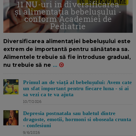
11 NU-uri in diversificarea
și alimentația bebelușului -
conform Academiei de
Pediatrie
16/7/2026
AUTOR: EDITOR DC.
Diversificarea alimentației bebelușului este
extrem de importantă pentru sănătatea sa.
Alimentele trebuie să fie introduse gradual,
nu trebuie să ne
...
Primul an de viață al bebelușului: Avem cate
un sfat important pentru fiecare luna - si ai
sa vezi ca te va ajuta
10/7/2026
Depresia postnatala sau baletul dintre
dragoste, emotii, hormoni si oboseala crunta
- confesiuni
9/6/2026