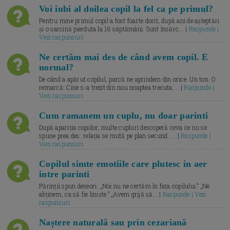
Voi iubi al doilea copil la fel ca pe primul?
Pentru mine primul copil a fost foarte dorit, după ani de așteptări
și o sarcină pierduta la 16 săptămâni. Sunt însărc... |
Raspunde |
Vezi raspunsuri
Ne certăm mai des de când avem copil. E
normal?
De când a apărut copilul, parcă ne aprindem din orice. Un ton. O
remarcă. Cine s-a trezit din nou noaptea trecuta.... |
Raspunde |
Vezi raspunsuri
Cum ramanem un cuplu, nu doar parinti
După apariția copiilor, multe cupluri descoperă ceva ce nu se
spune prea des: relația se mută pe plan secund. ... |
Raspunde |
Vezi raspunsuri
Copilul simte emotiile care plutesc in aer
intre parinti
Părinții spun deseori: „Noi nu ne certăm în fața copilului.” „Ne
abținem, ca să fie liniște.” „Avem grijă să... |
Raspunde | Vezi
raspunsuri
Naștere naturală sau prin cezariană