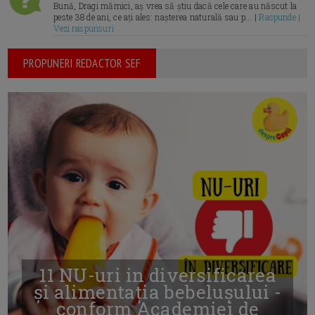
Bună, Dragi mămici, aș vrea să știu dacă cele care au născut la
peste 38 de ani, ce ați ales: nașterea naturală sau p... |
Raspunde |
Vezi raspunsuri
PROPUNERI REDACTOR SEF
11 NU-uri in diversificarea
și alimentația bebelușului -
conform Academiei de