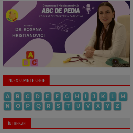
INDEX CUVINTE CHEIE
A
B
C
D
E
F
G
H
I
J
K
L
M
N
O
P
Q
R
S
T
U
V
X
Y
Z
ÎNTREBARI