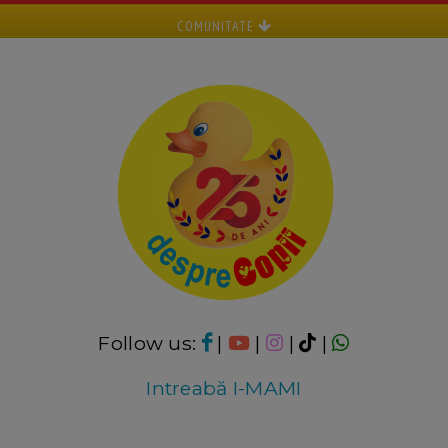
COMUNITATE
Follow us:
|
|
|
|
Intreabă I-MAMI