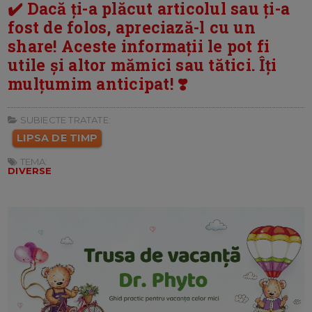
✔️ Dacă ți-a plăcut articolul sau ți-a
fost de folos, apreciază-l cu un
share! Aceste informații le pot fi
utile și altor mămici sau tătici. Îți
mulțumim anticipat! ❣️
SUBIECTE TRATATE:
LIPSA DE TIMP
TEMA:
DIVERSE