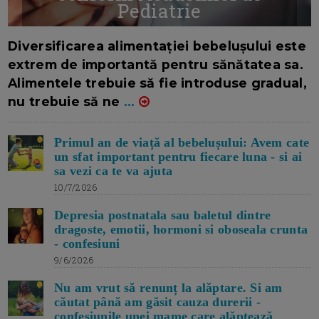
Pediatrie
16/7/2026
AUTOR: EDITOR DC.
Diversificarea alimentației bebelușului este
extrem de importantă pentru sănătatea sa.
Alimentele trebuie să fie introduse gradual,
nu trebuie să ne
...
Primul an de viață al bebelușului: Avem cate
un sfat important pentru fiecare luna - si ai
sa vezi ca te va ajuta
10/7/2026
Depresia postnatala sau baletul dintre
dragoste, emotii, hormoni si oboseala crunta
- confesiuni
9/6/2026
Nu am vrut să renunț la alăptare. Si am
căutat până am găsit cauza durerii -
confesiunile unei mame care alăptează