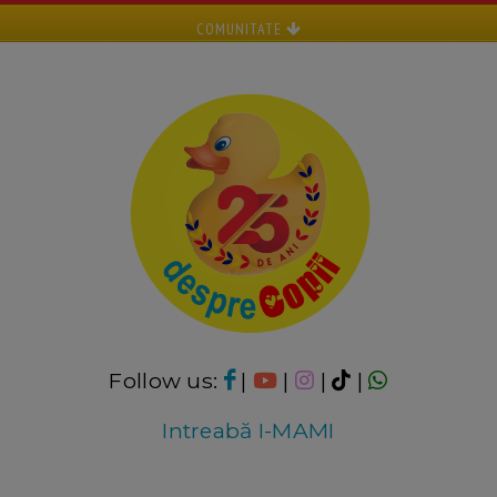
COMUNITATE
Follow us:
|
|
|
|
Intreabă I-MAMI