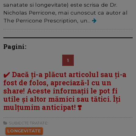
sanatate si longevitate) este scrisa de Dr.
Nicholas Perricone, mai cunoscut ca autor al
The Perricone Prescription, un...
Pagini:
1
✔️ Dacă ți-a plăcut articolul sau ți-a
fost de folos, apreciază-l cu un
share! Aceste informații le pot fi
utile și altor mămici sau tătici. Îți
mulțumim anticipat! ❣️
SUBIECTE TRATATE:
LONGEVITATE