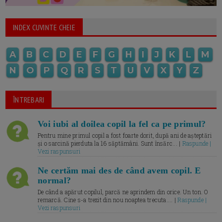
INDEX CUVINTE CHEIE
A
B
C
D
E
F
G
H
I
J
K
L
M
N
O
P
Q
R
S
T
U
V
X
Y
Z
ÎNTREBARI
Voi iubi al doilea copil la fel ca pe primul?
Pentru mine primul copil a fost foarte dorit, după ani de așteptări
și o sarcină pierduta la 16 săptămâni. Sunt însărc... |
Raspunde |
Vezi raspunsuri
Ne certăm mai des de când avem copil. E
normal?
De când a apărut copilul, parcă ne aprindem din orice. Un ton. O
remarcă. Cine s-a trezit din nou noaptea trecuta.... |
Raspunde |
Vezi raspunsuri