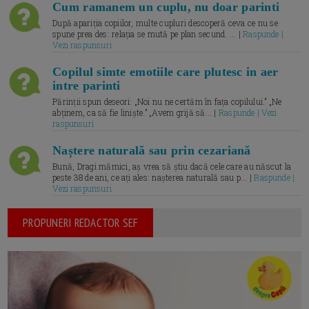
Cum ramanem un cuplu, nu doar parinti
După apariția copiilor, multe cupluri descoperă ceva ce nu se
spune prea des: relația se mută pe plan secund. ... |
Raspunde |
Vezi raspunsuri
Copilul simte emotiile care plutesc in aer
intre parinti
Părinții spun deseori: „Noi nu ne certăm în fața copilului.” „Ne
abținem, ca să fie liniște.” „Avem grijă să... |
Raspunde | Vezi
raspunsuri
Naștere naturală sau prin cezariană
Bună, Dragi mămici, aș vrea să știu dacă cele care au născut la
peste 38 de ani, ce ați ales: nașterea naturală sau p... |
Raspunde |
Vezi raspunsuri
PROPUNERI REDACTOR SEF