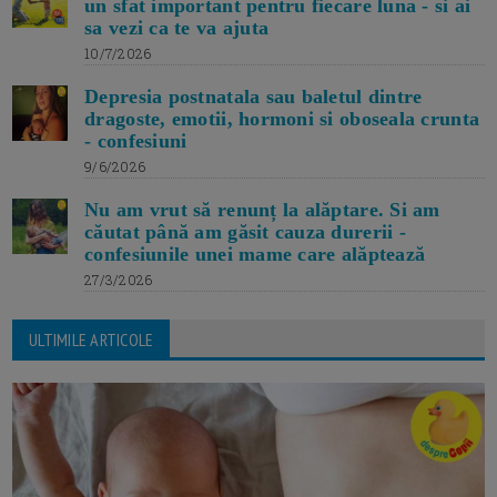
un sfat important pentru fiecare luna - si ai
sa vezi ca te va ajuta
10/7/2026
Depresia postnatala sau baletul dintre
dragoste, emotii, hormoni si oboseala crunta
- confesiuni
9/6/2026
Nu am vrut să renunț la alăptare. Si am
căutat până am găsit cauza durerii -
confesiunile unei mame care alăptează
27/3/2026
ULTIMILE ARTICOLE