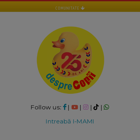
COMUNITATE
Follow us:
|
|
|
|
Intreabă I-MAMI