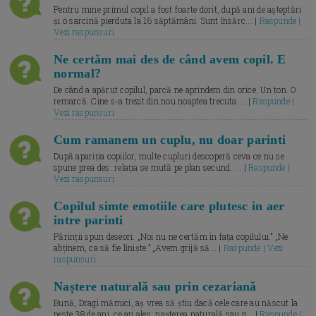
Pentru mine primul copil a fost foarte dorit, după ani de așteptări
și o sarcină pierduta la 16 săptămâni. Sunt însărc... |
Raspunde |
Vezi raspunsuri
Ne certăm mai des de când avem copil. E
normal?
De când a apărut copilul, parcă ne aprindem din orice. Un ton. O
remarcă. Cine s-a trezit din nou noaptea trecuta.... |
Raspunde |
Vezi raspunsuri
Cum ramanem un cuplu, nu doar parinti
După apariția copiilor, multe cupluri descoperă ceva ce nu se
spune prea des: relația se mută pe plan secund. ... |
Raspunde |
Vezi raspunsuri
Copilul simte emotiile care plutesc in aer
intre parinti
Părinții spun deseori: „Noi nu ne certăm în fața copilului.” „Ne
abținem, ca să fie liniște.” „Avem grijă să... |
Raspunde | Vezi
raspunsuri
Naștere naturală sau prin cezariană
Bună, Dragi mămici, aș vrea să știu dacă cele care au născut la
peste 38 de ani, ce ați ales: nașterea naturală sau p... |
Raspunde |