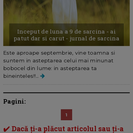
Inceput de luna a 9 de sarcina - ai
patut dar si carut - jurnal de sarcina
Este aproape septembrie, vine toamna si
suntem in asteptarea celui mai minunat
bobocel din lume: in asteptarea ta
bineinteles!!...
Pagini:
1
✔️ Dacă ți-a plăcut articolul sau ți-a