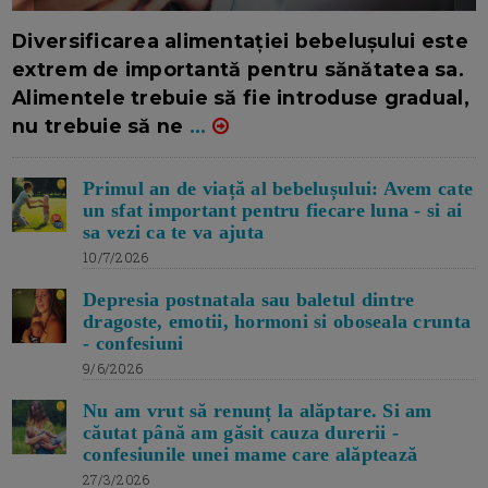
16/7/2026
AUTOR: EDITOR DC.
Diversificarea alimentației bebelușului este
extrem de importantă pentru sănătatea sa.
Alimentele trebuie să fie introduse gradual,
nu trebuie să ne
...
Primul an de viață al bebelușului: Avem cate
un sfat important pentru fiecare luna - si ai
sa vezi ca te va ajuta
10/7/2026
Depresia postnatala sau baletul dintre
dragoste, emotii, hormoni si oboseala crunta
- confesiuni
9/6/2026
Nu am vrut să renunț la alăptare. Si am
căutat până am găsit cauza durerii -
confesiunile unei mame care alăptează
27/3/2026