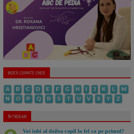
INDEX CUVINTE CHEIE
A
B
C
D
E
F
G
H
I
J
K
L
M
N
O
P
Q
R
S
T
U
V
X
Y
Z
ÎNTREBARI
Voi iubi al doilea copil la fel ca pe primul?