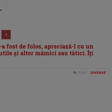
1
i-a fost de folos, apreciază-l cu un
tile și altor mămici sau tătici. Îți
TEMA:
DIVERSE