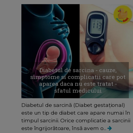
Diabetul de sarcina - cauze,
simptome si complicatii care pot
aparea daca nu este tratat -
sfatul medicului
Diabetul de sarcină (Diabet gestațional)
este un tip de diabet care apare numai în
timpul sarcinii. Orice complicatie a sarcinii
este îngrijorătoare, însă avem o...