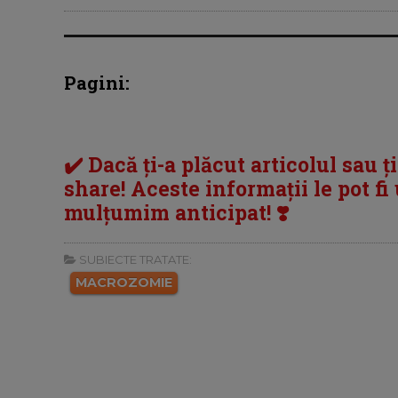
Pagini:
✔️ Dacă ți-a plăcut articolul sau ț
share! Aceste informații le pot fi u
mulțumim anticipat! ❣️
SUBIECTE TRATATE:
MACROZOMIE