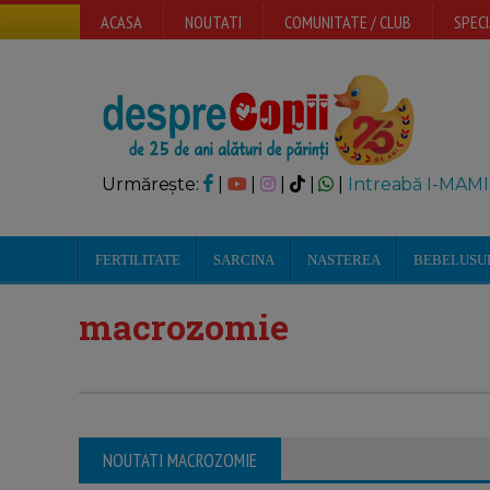
ACASA
NOUTATI
COMUNITATE / CLUB
SPECI
Urmărește:
|
|
|
|
|
Intreabă I-MAMI
FERTILITATE
SARCINA
NASTEREA
BEBELUSU
macrozomie
NOUTATI MACROZOMIE