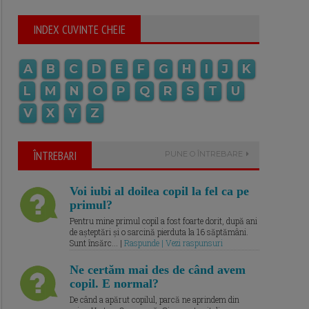
INDEX CUVINTE CHEIE
A
B
C
D
E
F
G
H
I
J
K
L
M
N
O
P
Q
R
S
T
U
V
X
Y
Z
ÎNTREBARI
PUNE O ÎNTREBARE
Voi iubi al doilea copil la fel ca pe
primul?
Pentru mine primul copil a fost foarte dorit, după ani
de așteptări și o sarcină pierduta la 16 săptămâni.
Sunt însărc... |
Raspunde | Vezi raspunsuri
Ne certăm mai des de când avem
copil. E normal?
De când a apărut copilul, parcă ne aprindem din