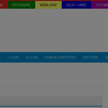
AL
FITOTERAPIE
VEDRA SHOP
USCAT + UMED
TESTARE
L
1-3 ANI
4-12 ANI
FAMILIE, PARENTING
EDUCATIE
S