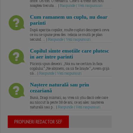
orice. Un ton. O remarcă. Cine s-a trezit din nou
noaptea trecuta.... |
Raspunde | Vezi raspunsuri
Cum ramanem un cuplu, nu doar
parinti
După apariția copiilor, multe cupluri descoperă ceva
ce nu se spune prea des: relația se mută pe plan
secund. ... |
Raspunde | Vezi raspunsuri
Copilul simte emotiile care plutesc
in aer intre parinti
Părinții spun deseori: „Noi nu ne certăm în fața
copilului.” „Ne abținem, ca să fie liniște.” „Avem grijă
să... |
Raspunde | Vezi raspunsuri
Naștere naturală sau prin
cezariană
Bună, Dragi mămici, aș vrea să știu dacă cele care
au născut la peste 38 de ani, ce ați ales: nașterea
naturală sau p... |
Raspunde | Vezi raspunsuri
PROPUNERI REDACTOR SEF