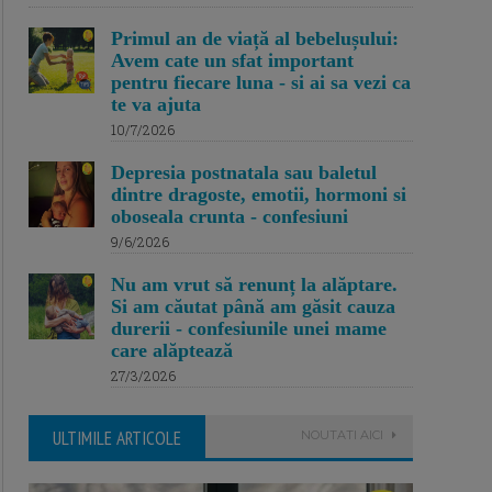
Primul an de viață al bebelușului:
Avem cate un sfat important
pentru fiecare luna - si ai sa vezi ca
te va ajuta
10/7/2026
Depresia postnatala sau baletul
dintre dragoste, emotii, hormoni si
oboseala crunta - confesiuni
9/6/2026
Nu am vrut să renunț la alăptare.
Si am căutat până am găsit cauza
durerii - confesiunile unei mame
care alăptează
27/3/2026
ULTIMILE ARTICOLE
NOUTATI AICI