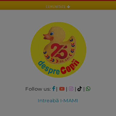
COMUNITATE
Follow us:
|
|
|
|
Intreabă I-MAMI