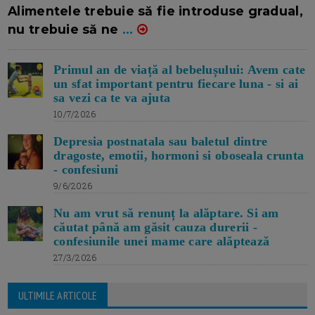
Alimentele trebuie să fie introduse gradual,
nu trebuie să ne
...
Primul an de viață al bebelușului: Avem cate
un sfat important pentru fiecare luna - si ai
sa vezi ca te va ajuta
10/7/2026
Depresia postnatala sau baletul dintre
dragoste, emotii, hormoni si oboseala crunta
- confesiuni
9/6/2026
Nu am vrut să renunț la alăptare. Si am
căutat până am găsit cauza durerii -
confesiunile unei mame care alăptează
27/3/2026
ULTIMILE ARTICOLE