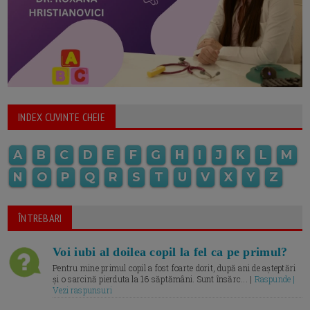
INDEX CUVINTE CHEIE
A
B
C
D
E
F
G
H
I
J
K
L
M
N
O
P
Q
R
S
T
U
V
X
Y
Z
ÎNTREBARI
Voi iubi al doilea copil la fel ca pe primul?
Pentru mine primul copil a fost foarte dorit, după ani de așteptări
și o sarcină pierduta la 16 săptămâni. Sunt însărc... |
Raspunde |
Vezi raspunsuri