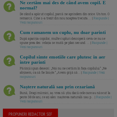
Ne certăm mai des de când avem copil. E
normal?
De când a apărut copilul, parcă ne aprindem din orice. Un ton. O
remarcă. Cine s-a trezit din nou noaptea trecuta.... |
Raspunde |
Vezi raspunsuri
Cum ramanem un cuplu, nu doar parinti
După apariția copiilor, multe cupluri descoperă ceva ce nu se
spune prea des: relația se mută pe plan secund. ... |
Raspunde |
Vezi raspunsuri
Copilul simte emotiile care plutesc in aer
intre parinti
Părinții spun deseori: „Noi nu ne certăm în fața copilului.” „Ne
abținem, ca să fie liniște.” „Avem grijă să... |
Raspunde | Vezi
raspunsuri
Naștere naturală sau prin cezariană
Bună, Dragi mămici, aș vrea să știu dacă cele care au născut la
peste 38 de ani, ce ați ales: nașterea naturală sau p... |
Raspunde |
Vezi raspunsuri
PROPUNERI REDACTOR SEF