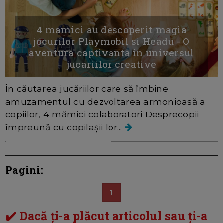
4 mamici au descoperit magia
jocurilor Playmobil si Headu - O
aventura captivanta in universul
jucariilor creative
În căutarea jucăriilor care să îmbine
amuzamentul cu dezvoltarea armonioasă a
copiilor, 4 mămici colaboratori Desprecopii
împreună cu copilașii lor...
Pagini:
1
✔️ Dacă ți-a plăcut articolul sau ți-a