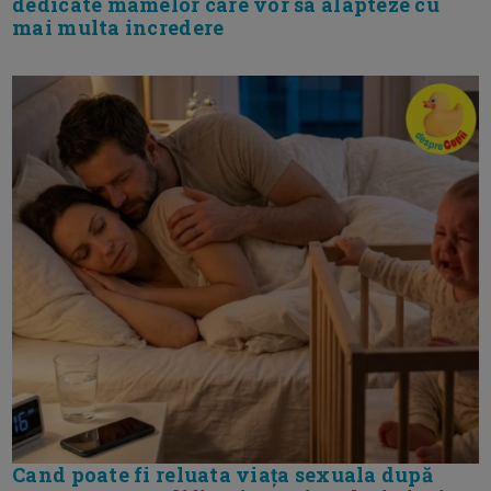
dedicate mamelor care vor sa alapteze cu
mai multa incredere
Cand poate fi reluata viața sexuala după