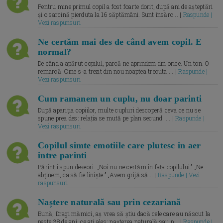
Pentru mine primul copil a fost foarte dorit, după ani de așteptări
și o sarcină pierduta la 16 săptămâni. Sunt însărc... |
Raspunde |
Vezi raspunsuri
Ne certăm mai des de când avem copil. E
normal?
De când a apărut copilul, parcă ne aprindem din orice. Un ton. O
remarcă. Cine s-a trezit din nou noaptea trecuta.... |
Raspunde |
Vezi raspunsuri
Cum ramanem un cuplu, nu doar parinti
După apariția copiilor, multe cupluri descoperă ceva ce nu se
spune prea des: relația se mută pe plan secund. ... |
Raspunde |
Vezi raspunsuri
Copilul simte emotiile care plutesc in aer
intre parinti
Părinții spun deseori: „Noi nu ne certăm în fața copilului.” „Ne
abținem, ca să fie liniște.” „Avem grijă să... |
Raspunde | Vezi
raspunsuri
Naștere naturală sau prin cezariană
Bună, Dragi mămici, aș vrea să știu dacă cele care au născut la
peste 38 de ani, ce ați ales: nașterea naturală sau p... |
Raspunde |