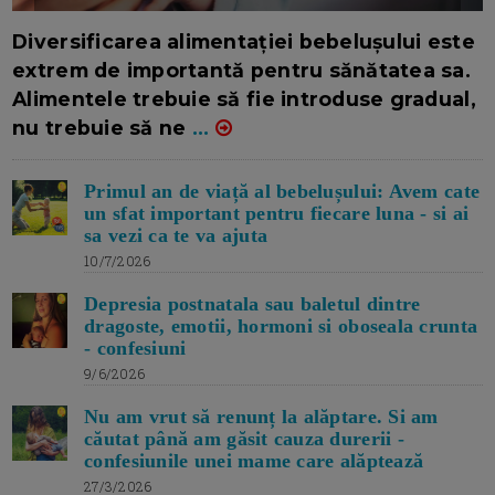
16/7/2026
AUTOR: EDITOR DC.
Diversificarea alimentației bebelușului este
extrem de importantă pentru sănătatea sa.
Alimentele trebuie să fie introduse gradual,
nu trebuie să ne
...
Primul an de viață al bebelușului: Avem cate
un sfat important pentru fiecare luna - si ai
sa vezi ca te va ajuta
10/7/2026
Depresia postnatala sau baletul dintre
dragoste, emotii, hormoni si oboseala crunta
- confesiuni
9/6/2026
Nu am vrut să renunț la alăptare. Si am
căutat până am găsit cauza durerii -
confesiunile unei mame care alăptează
27/3/2026