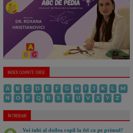
INDEX CUVINTE CHEIE
A
B
C
D
E
F
G
H
I
J
K
L
M
N
O
P
Q
R
S
T
U
V
X
Y
Z
ÎNTREBARI
Voi iubi al doilea copil la fel ca pe primul?