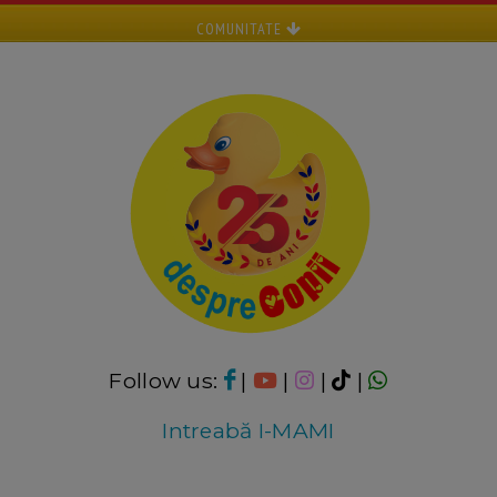
COMUNITATE
Follow us:
|
|
|
|
Intreabă I-MAMI