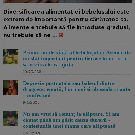
16/7/2026
AUTOR: EDITOR DC.
Diversificarea alimentației bebelușului este
extrem de importantă pentru sănătatea sa.
Alimentele trebuie să fie introduse gradual,
nu trebuie să ne
...
Primul an de viață al bebelușului: Avem cate
un sfat important pentru fiecare luna - si ai
sa vezi ca te va ajuta
10/7/2026
Depresia postnatala sau baletul dintre
dragoste, emotii, hormoni si oboseala crunta
- confesiuni
9/6/2026
Nu am vrut să renunț la alăptare. Si am
căutat până am găsit cauza durerii -
confesiunile unei mame care alăptează
27/3/2026