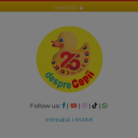
COMUNITATE
Follow us:
|
|
|
|
Intreabă I-MAMI