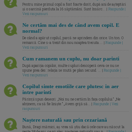
Pentru mine primul copil a fost foarte dorit, după ani de așteptări
și o sarcină pierduta la 16 săptămâni. Sunt însărc... |
Raspunde |
Vezi raspunsuri
Ne certăm mai des de când avem copil. E
normal?
De când a apărut copilul, parcă ne aprindem din orice. Un ton. O
remarcă. Cine s-a trezit din nou noaptea trecuta.... |
Raspunde |
Vezi raspunsuri
Cum ramanem un cuplu, nu doar parinti
După apariția copiilor, multe cupluri descoperă ceva ce nu se
spune prea des: relația se mută pe plan secund. ... |
Raspunde |
Vezi raspunsuri
Copilul simte emotiile care plutesc in aer
intre parinti
Părinții spun deseori: „Noi nu ne certăm în fața copilului.” „Ne
abținem, ca să fie liniște.” „Avem grijă să... |
Raspunde | Vezi
raspunsuri
Naștere naturală sau prin cezariană
Bună, Dragi mămici, aș vrea să știu dacă cele care au născut la
peste 38 de ani, ce ați ales: nașterea naturală sau p... |
Raspunde |