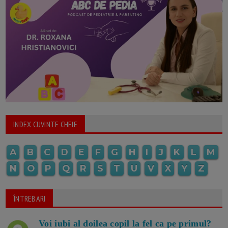
INDEX CUVINTE CHEIE
A
B
C
D
E
F
G
H
I
J
K
L
M
N
O
P
Q
R
S
T
U
V
X
Y
Z
ÎNTREBARI
Voi iubi al doilea copil la fel ca pe primul?