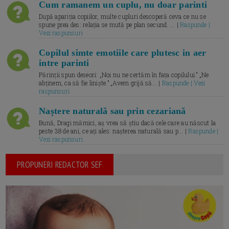
Cum ramanem un cuplu, nu doar parinti
După apariția copiilor, multe cupluri descoperă ceva ce nu se
spune prea des: relația se mută pe plan secund. ... |
Raspunde |
Vezi raspunsuri
Copilul simte emotiile care plutesc in aer
intre parinti
Părinții spun deseori: „Noi nu ne certăm în fața copilului.” „Ne
abținem, ca să fie liniște.” „Avem grijă să... |
Raspunde | Vezi
raspunsuri
Naștere naturală sau prin cezariană
Bună, Dragi mămici, aș vrea să știu dacă cele care au născut la
peste 38 de ani, ce ați ales: nașterea naturală sau p... |
Raspunde |
Vezi raspunsuri
PROPUNERI REDACTOR SEF