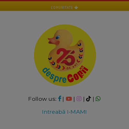
COMUNITATE
Follow us:
|
|
|
|
Intreabă I-MAMI