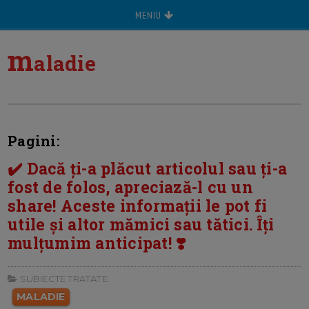
MENIU
m
aladie
Pagini:
✔️ Dacă ți-a plăcut articolul sau ți-a
fost de folos, apreciază-l cu un
share! Aceste informații le pot fi
utile și altor mămici sau tătici. Îți
mulțumim anticipat! ❣️
SUBIECTE TRATATE:
MALADIE