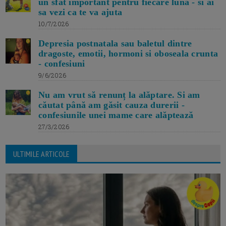
un sfat important pentru fiecare luna - si ai
sa vezi ca te va ajuta
10/7/2026
Depresia postnatala sau baletul dintre
dragoste, emotii, hormoni si oboseala crunta
- confesiuni
9/6/2026
Nu am vrut să renunț la alăptare. Si am
căutat până am găsit cauza durerii -
confesiunile unei mame care alăptează
27/3/2026
ULTIMILE ARTICOLE