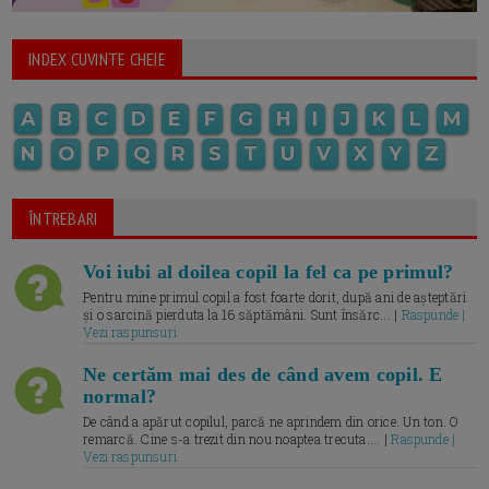
INDEX CUVINTE CHEIE
A
B
C
D
E
F
G
H
I
J
K
L
M
N
O
P
Q
R
S
T
U
V
X
Y
Z
ÎNTREBARI
Voi iubi al doilea copil la fel ca pe primul?
Pentru mine primul copil a fost foarte dorit, după ani de așteptări
și o sarcină pierduta la 16 săptămâni. Sunt însărc... |
Raspunde |
Vezi raspunsuri
Ne certăm mai des de când avem copil. E
normal?
De când a apărut copilul, parcă ne aprindem din orice. Un ton. O
remarcă. Cine s-a trezit din nou noaptea trecuta.... |
Raspunde |
Vezi raspunsuri