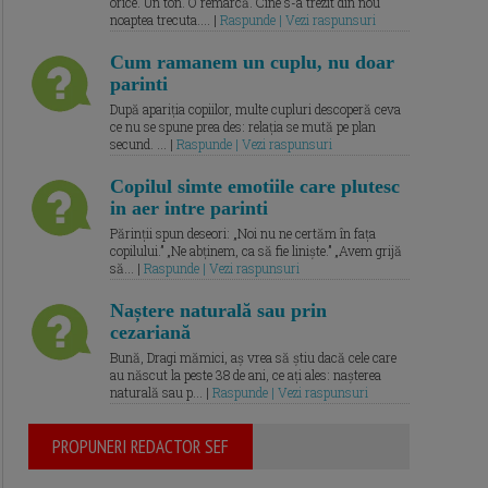
orice. Un ton. O remarcă. Cine s-a trezit din nou
noaptea trecuta.... |
Raspunde | Vezi raspunsuri
Cum ramanem un cuplu, nu doar
parinti
După apariția copiilor, multe cupluri descoperă ceva
ce nu se spune prea des: relația se mută pe plan
secund. ... |
Raspunde | Vezi raspunsuri
Copilul simte emotiile care plutesc
in aer intre parinti
Părinții spun deseori: „Noi nu ne certăm în fața
copilului.” „Ne abținem, ca să fie liniște.” „Avem grijă
să... |
Raspunde | Vezi raspunsuri
Naștere naturală sau prin
cezariană
Bună, Dragi mămici, aș vrea să știu dacă cele care
au născut la peste 38 de ani, ce ați ales: nașterea
naturală sau p... |
Raspunde | Vezi raspunsuri
PROPUNERI REDACTOR SEF