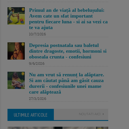
Primul an de viață al bebelușului:
Avem cate un sfat important
pentru fiecare luna - si ai sa vezi ca
te va ajuta
10/7/2026
Depresia postnatala sau baletul
dintre dragoste, emotii, hormoni si
oboseala crunta - confesiuni
9/6/2026
Nu am vrut să renunț la alăptare.
Si am căutat până am găsit cauza
durerii - confesiunile unei mame
care alăptează
27/3/2026
ULTIMILE ARTICOLE
NOUTATI AICI