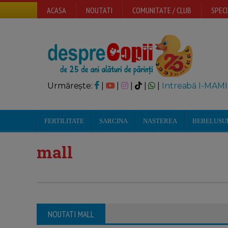
ACASA
NOUTATI
COMUNITATE / CLUB
SPECI
Urmărește:
|
|
|
|
|
Intreabă I-MAMI
FERTILITATE
SARCINA
NASTEREA
BEBELUSU
mall
NOUTATI MALL