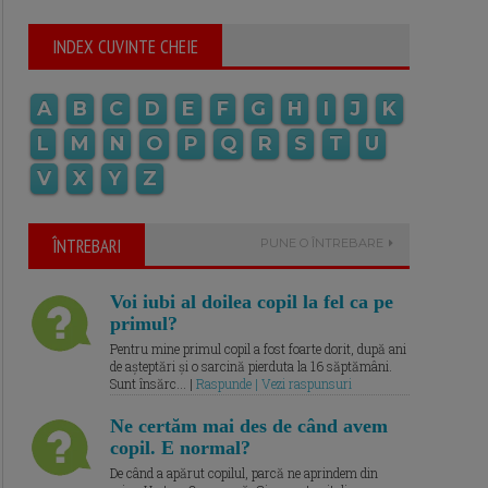
INDEX CUVINTE CHEIE
A
B
C
D
E
F
G
H
I
J
K
L
M
N
O
P
Q
R
S
T
U
V
X
Y
Z
ÎNTREBARI
PUNE O ÎNTREBARE
Voi iubi al doilea copil la fel ca pe
primul?
Pentru mine primul copil a fost foarte dorit, după ani
de așteptări și o sarcină pierduta la 16 săptămâni.
Sunt însărc... |
Raspunde | Vezi raspunsuri
Ne certăm mai des de când avem
copil. E normal?
De când a apărut copilul, parcă ne aprindem din