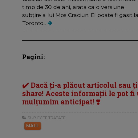
timp de 30 de ani, arata ca o versiune
subțire a lui Mos Craciun. El poate fi gasit l
Toronto...
Pagini:
✔️ Dacă ți-a plăcut articolul sau ț
share! Aceste informații le pot fi u
mulțumim anticipat! ❣️
SUBIECTE TRATATE:
MALL