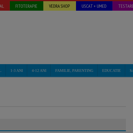
AL
FITOTERAPIE
VEDRA SHOP
USCAT + UMED
TESTARE
L
1-3 ANI
4-12 ANI
FAMILIE, PARENTING
EDUCATIE
S