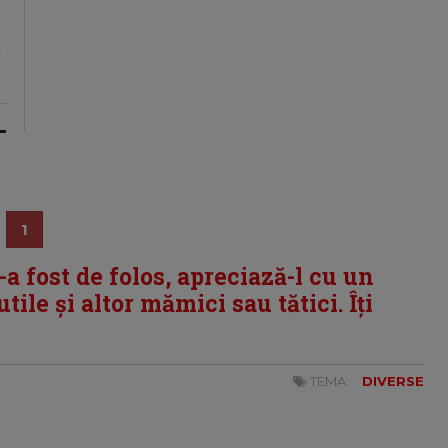
a
1
i-a fost de folos, apreciază-l cu un
tile și altor mămici sau tătici. Îți
TEMA:
DIVERSE