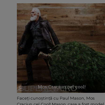
Mos Craciun cel cool!
Faceți cunoștință cu Paul Mason, Mos
Craciun cel Cool! Mason, care a fost model