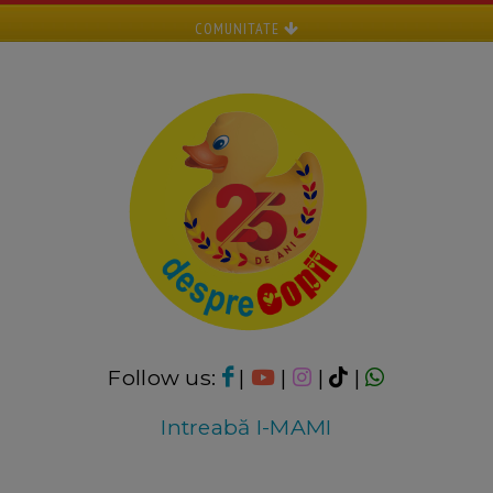
COMUNITATE
Follow us:
|
|
|
|
Intreabă I-MAMI