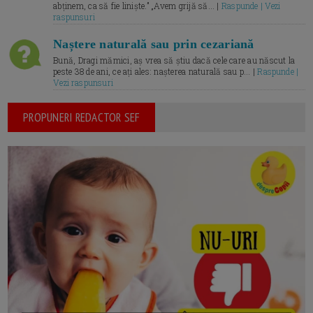
abținem, ca să fie liniște.” „Avem grijă să... |
Raspunde | Vezi
raspunsuri
Naștere naturală sau prin cezariană
Bună, Dragi mămici, aș vrea să știu dacă cele care au născut la
peste 38 de ani, ce ați ales: nașterea naturală sau p... |
Raspunde |
Vezi raspunsuri
PROPUNERI REDACTOR SEF