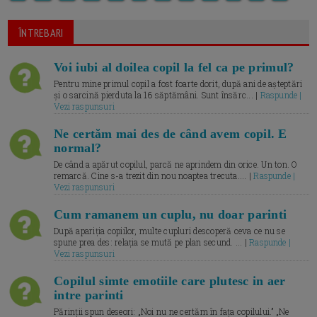
ÎNTREBARI
Voi iubi al doilea copil la fel ca pe primul?
Pentru mine primul copil a fost foarte dorit, după ani de așteptări
și o sarcină pierduta la 16 săptămâni. Sunt însărc... |
Raspunde |
Vezi raspunsuri
Ne certăm mai des de când avem copil. E
normal?
De când a apărut copilul, parcă ne aprindem din orice. Un ton. O
remarcă. Cine s-a trezit din nou noaptea trecuta.... |
Raspunde |
Vezi raspunsuri
Cum ramanem un cuplu, nu doar parinti
După apariția copiilor, multe cupluri descoperă ceva ce nu se
spune prea des: relația se mută pe plan secund. ... |
Raspunde |
Vezi raspunsuri
Copilul simte emotiile care plutesc in aer
intre parinti
Părinții spun deseori: „Noi nu ne certăm în fața copilului.” „Ne