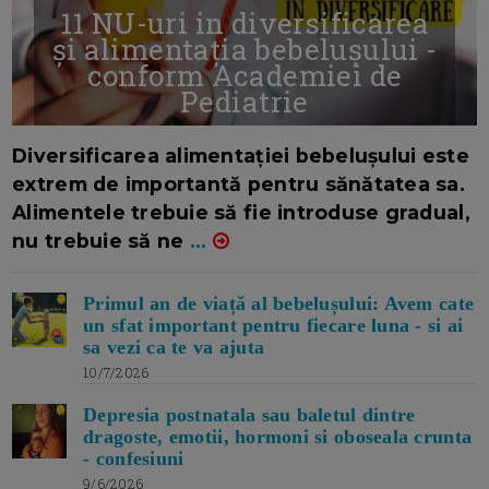
11 NU-uri in diversificarea
și alimentația bebelușului -
conform Academiei de
Pediatrie
16/7/2026
AUTOR: EDITOR DC.
Diversificarea alimentației bebelușului este
extrem de importantă pentru sănătatea sa.
Alimentele trebuie să fie introduse gradual,
nu trebuie să ne
...
Primul an de viață al bebelușului: Avem cate
un sfat important pentru fiecare luna - si ai
sa vezi ca te va ajuta
10/7/2026
Depresia postnatala sau baletul dintre
dragoste, emotii, hormoni si oboseala crunta
- confesiuni
9/6/2026