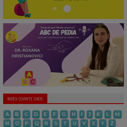
INDEX CUVINTE CHEIE
A
B
C
D
E
F
G
H
I
J
K
L
M
N
O
P
Q
R
S
T
U
V
X
Y
Z