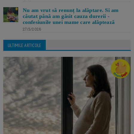
Nu am vrut să renunț la alăptare. Si am
căutat până am găsit cauza durerii -
confesiunile unei mame care alăptează
27/3/2026
ULTIMILE ARTICOLE