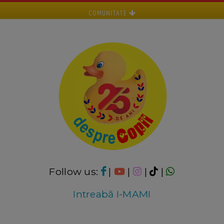
COMUNITATE
Follow us:
|
|
|
|
Intreabă I-MAMI