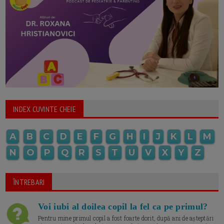
INDEX CUVINTE CHEIE
A
B
C
D
E
F
G
H
I
J
K
L
M
N
O
P
Q
R
S
T
U
V
X
Y
Z
ÎNTREBARI
Voi iubi al doilea copil la fel ca pe primul?
Pentru mine primul copil a fost foarte dorit, după ani de așteptări