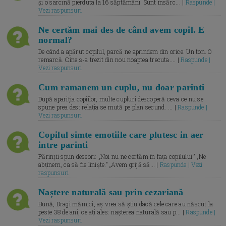
și o sarcină pierduta la 16 săptămâni. Sunt însărc... |
Raspunde |
Vezi raspunsuri
Ne certăm mai des de când avem copil. E
normal?
De când a apărut copilul, parcă ne aprindem din orice. Un ton. O
remarcă. Cine s-a trezit din nou noaptea trecuta.... |
Raspunde |
Vezi raspunsuri
Cum ramanem un cuplu, nu doar parinti
După apariția copiilor, multe cupluri descoperă ceva ce nu se
spune prea des: relația se mută pe plan secund. ... |
Raspunde |
Vezi raspunsuri
Copilul simte emotiile care plutesc in aer
intre parinti
Părinții spun deseori: „Noi nu ne certăm în fața copilului.” „Ne
abținem, ca să fie liniște.” „Avem grijă să... |
Raspunde | Vezi
raspunsuri
Naștere naturală sau prin cezariană
Bună, Dragi mămici, aș vrea să știu dacă cele care au născut la
peste 38 de ani, ce ați ales: nașterea naturală sau p... |
Raspunde |
Vezi raspunsuri