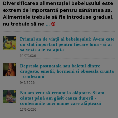
Diversificarea alimentației bebelușului este
extrem de importantă pentru sănătatea sa.
Alimentele trebuie să fie introduse gradual,
nu trebuie să ne
...
Primul an de viață al bebelușului: Avem cate
un sfat important pentru fiecare luna - si ai
sa vezi ca te va ajuta
10/7/2026
Depresia postnatala sau baletul dintre
dragoste, emotii, hormoni si oboseala crunta
- confesiuni
9/6/2026
Nu am vrut să renunț la alăptare. Si am
căutat până am găsit cauza durerii -
confesiunile unei mame care alăptează
27/3/2026