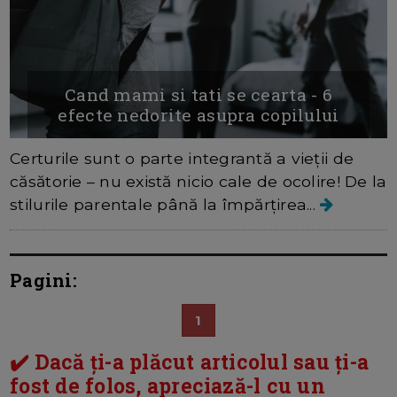
Cand mami si tati se cearta - 6
efecte nedorite asupra copilului
Certurile sunt o parte integrantă a vieții de
căsătorie – nu există nicio cale de ocolire! De la
stilurile parentale până la împărțirea...
Pagini:
1
✔️ Dacă ți-a plăcut articolul sau ți-a
fost de folos, apreciază-l cu un