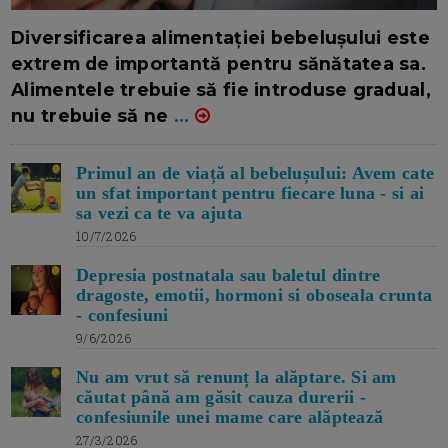
16/7/2026
AUTOR: EDITOR DC.
Diversificarea alimentației bebelușului este
extrem de importantă pentru sănătatea sa.
Alimentele trebuie să fie introduse gradual,
nu trebuie să ne
...
Primul an de viață al bebelușului: Avem cate
un sfat important pentru fiecare luna - si ai
sa vezi ca te va ajuta
10/7/2026
Depresia postnatala sau baletul dintre
dragoste, emotii, hormoni si oboseala crunta
- confesiuni
9/6/2026
Nu am vrut să renunț la alăptare. Si am
căutat până am găsit cauza durerii -
confesiunile unei mame care alăptează
27/3/2026