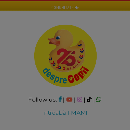
COMUNITATE
Follow us:
|
|
|
|
Intreabă I-MAMI