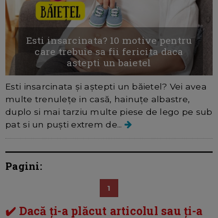
Esti insarcinata? 10 motive pentru
care trebuie sa fii fericita daca
astepti un baietel
Esti insarcinata și aștepti un băietel? Vei avea
multe trenulețe in casă, hainuțe albastre,
duplo si mai tarziu multe piese de lego pe sub
pat si un puști extrem de...
Pagini:
1
✔️ Dacă ți-a plăcut articolul sau ți-a