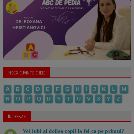
INDEX CUVINTE CHEIE
A
B
C
D
E
F
G
H
I
J
K
L
M
N
O
P
Q
R
S
T
U
V
X
Y
Z
ÎNTREBARI
Voi iubi al doilea copil la fel ca pe primul?