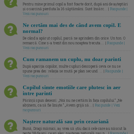
Pentru mine primul copil a fost foarte dorit, după ani de așteptări
și o sarcină pierduta la 16 săptămâni. Sunt însărc... |
Raspunde |
Vezi raspunsuri
Ne certăm mai des de când avem copil. E
normal?
De când a apărut copilul, parcă ne aprindem din orice. Un ton. O
remarcă. Cine s-a trezit din nou noaptea trecuta.... |
Raspunde |
Vezi raspunsuri
Cum ramanem un cuplu, nu doar parinti
După apariția copiilor, multe cupluri descoperă ceva ce nu se
spune prea des: relația se mută pe plan secund. ... |
Raspunde |
Vezi raspunsuri
Copilul simte emotiile care plutesc in aer
intre parinti
Părinții spun deseori: „Noi nu ne certăm în fața copilului.” „Ne
abținem, ca să fie liniște.” „Avem grijă să... |
Raspunde | Vezi
raspunsuri
Naștere naturală sau prin cezariană
Bună, Dragi mămici, aș vrea să știu dacă cele care au născut la
peste 38 de ani, ce ați ales: nașterea naturală sau p... |
Raspunde |