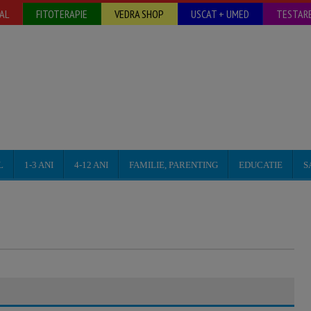
AL
FITOTERAPIE
VEDRA SHOP
USCAT + UMED
TESTARE
L
1-3 ANI
4-12 ANI
FAMILIE, PARENTING
EDUCATIE
S