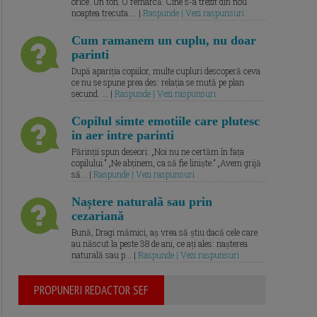
orice. Un ton. O remarcă. Cine s-a trezit din nou
noaptea trecuta.... |
Raspunde | Vezi raspunsuri
Cum ramanem un cuplu, nu doar
parinti
După apariția copiilor, multe cupluri descoperă ceva
ce nu se spune prea des: relația se mută pe plan
secund. ... |
Raspunde | Vezi raspunsuri
Copilul simte emotiile care plutesc
in aer intre parinti
Părinții spun deseori: „Noi nu ne certăm în fața
copilului.” „Ne abținem, ca să fie liniște.” „Avem grijă
să... |
Raspunde | Vezi raspunsuri
Naștere naturală sau prin
cezariană
Bună, Dragi mămici, aș vrea să știu dacă cele care
au născut la peste 38 de ani, ce ați ales: nașterea
naturală sau p... |
Raspunde | Vezi raspunsuri
PROPUNERI REDACTOR SEF