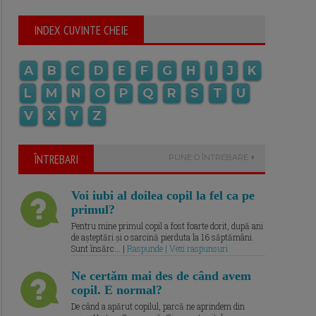
INDEX CUVINTE CHEIE
A
B
C
D
E
F
G
H
I
J
K
L
M
N
O
P
Q
R
S
T
U
V
X
Y
Z
ÎNTREBARI
PUNE O ÎNTREBARE
Voi iubi al doilea copil la fel ca pe
primul?
Pentru mine primul copil a fost foarte dorit, după ani
de așteptări și o sarcină pierduta la 16 săptămâni.
Sunt însărc... |
Raspunde | Vezi raspunsuri
Ne certăm mai des de când avem
copil. E normal?
De când a apărut copilul, parcă ne aprindem din