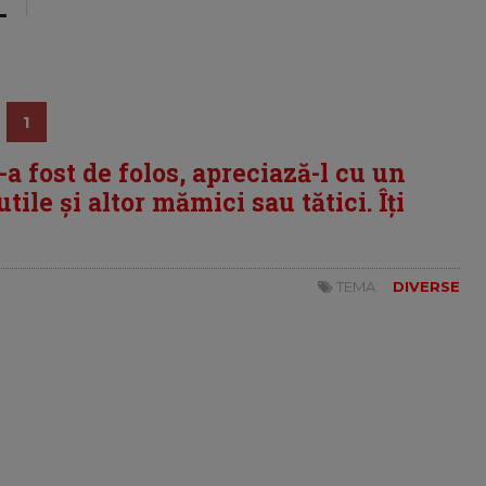
1
i-a fost de folos, apreciază-l cu un
tile și altor mămici sau tătici. Îți
TEMA:
DIVERSE