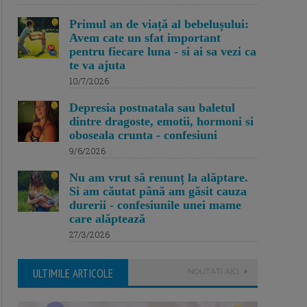
Primul an de viață al bebelușului:
Avem cate un sfat important
pentru fiecare luna - si ai sa vezi ca
te va ajuta
10/7/2026
Depresia postnatala sau baletul
dintre dragoste, emotii, hormoni si
oboseala crunta - confesiuni
9/6/2026
Nu am vrut să renunț la alăptare.
Si am căutat până am găsit cauza
durerii - confesiunile unei mame
care alăptează
27/3/2026
ULTIMILE ARTICOLE
NOUTATI AICI