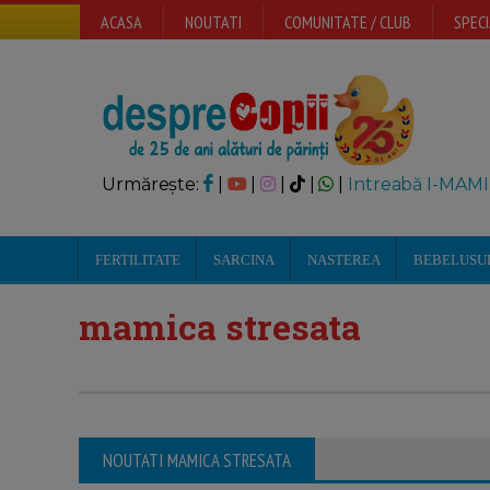
ACASA
NOUTATI
COMUNITATE / CLUB
SPECI
Urmărește:
|
|
|
|
|
Intreabă I-MAMI
FERTILITATE
SARCINA
NASTEREA
BEBELUSU
mamica stresata
NOUTATI MAMICA STRESATA