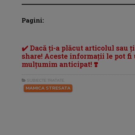
Pagini:
✔️ Dacă ți-a plăcut articolul sau ț
share! Aceste informații le pot fi u
mulțumim anticipat! ❣️
SUBIECTE TRATATE:
MAMICA STRESATA