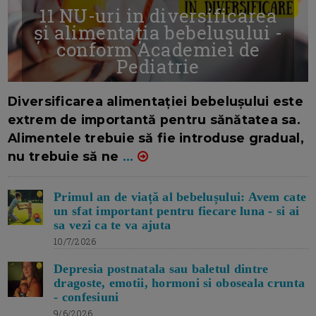
11 NU-uri in diversificarea
și alimentația bebelușului -
conform Academiei de
Pediatrie
16/7/2026
AUTOR: EDITOR DC.
Diversificarea alimentației bebelușului este
extrem de importantă pentru sănătatea sa.
Alimentele trebuie să fie introduse gradual,
nu trebuie să ne
...
Primul an de viață al bebelușului: Avem cate
un sfat important pentru fiecare luna - si ai
sa vezi ca te va ajuta
10/7/2026
Depresia postnatala sau baletul dintre
dragoste, emotii, hormoni si oboseala crunta
- confesiuni
9/6/2026