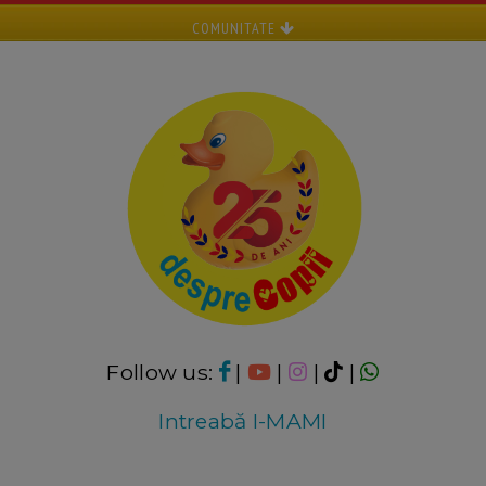
COMUNITATE
Follow us:
|
|
|
|
Intreabă I-MAMI