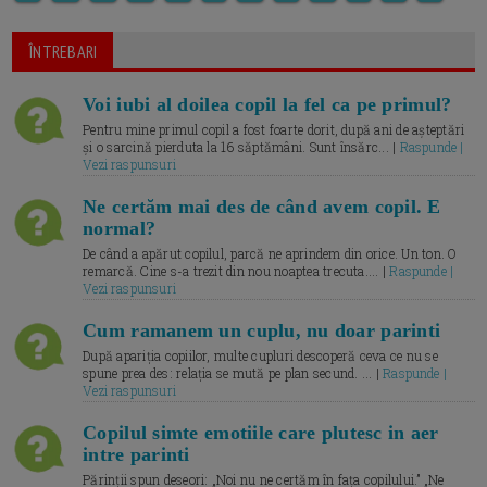
ÎNTREBARI
Voi iubi al doilea copil la fel ca pe primul?
Pentru mine primul copil a fost foarte dorit, după ani de așteptări
și o sarcină pierduta la 16 săptămâni. Sunt însărc... |
Raspunde |
Vezi raspunsuri
Ne certăm mai des de când avem copil. E
normal?
De când a apărut copilul, parcă ne aprindem din orice. Un ton. O
remarcă. Cine s-a trezit din nou noaptea trecuta.... |
Raspunde |
Vezi raspunsuri
Cum ramanem un cuplu, nu doar parinti
După apariția copiilor, multe cupluri descoperă ceva ce nu se
spune prea des: relația se mută pe plan secund. ... |
Raspunde |
Vezi raspunsuri
Copilul simte emotiile care plutesc in aer
intre parinti
Părinții spun deseori: „Noi nu ne certăm în fața copilului.” „Ne