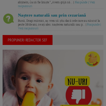
abținem, ca să fie liniște.” „Avem grijă să... |
Raspunde | Vezi
raspunsuri
Naștere naturală sau prin cezariană
Bună, Dragi mămici, aș vrea să știu dacă cele care au născut la
peste 38 de ani, ce ați ales: nașterea naturală sau p... |
Raspunde |
Vezi raspunsuri
PROPUNERI REDACTOR SEF