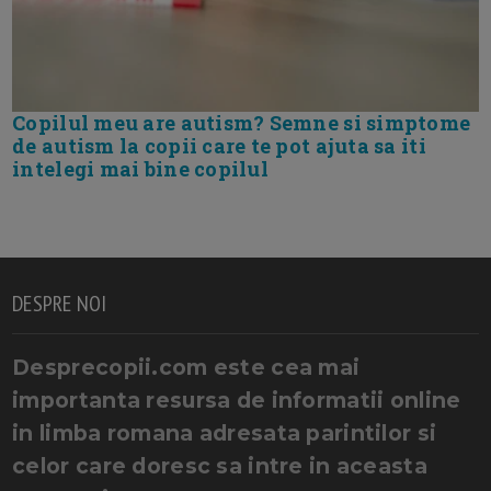
Copilul meu are autism? Semne si simptome
de autism la copii care te pot ajuta sa iti
intelegi mai bine copilul
DESPRE NOI
Desprecopii.com este cea mai
importanta resursa de informatii online
in limba romana adresata parintilor si
celor care doresc sa intre in aceasta