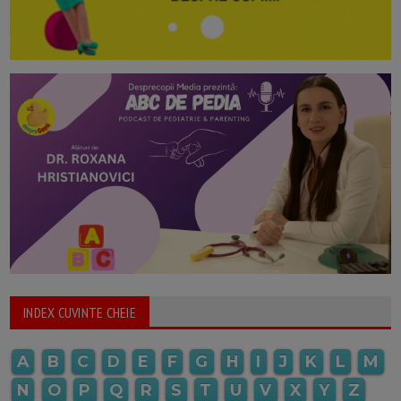
INDEX CUVINTE CHEIE
A
B
C
D
E
F
G
H
I
J
K
L
M
N
O
P
Q
R
S
T
U
V
X
Y
Z