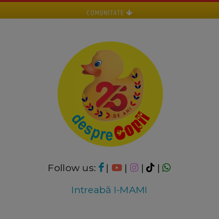
COMUNITATE
Follow us:
|
|
|
|
Intreabă I-MAMI