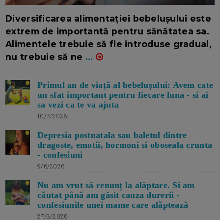
16/7/2026
AUTOR: EDITOR DC.
Diversificarea alimentației bebelușului este
extrem de importantă pentru sănătatea sa.
Alimentele trebuie să fie introduse gradual,
nu trebuie să ne
...
Primul an de viață al bebelușului: Avem cate
un sfat important pentru fiecare luna - si ai
sa vezi ca te va ajuta
10/7/2026
Depresia postnatala sau baletul dintre
dragoste, emotii, hormoni si oboseala crunta
- confesiuni
9/6/2026
Nu am vrut să renunț la alăptare. Si am
căutat până am găsit cauza durerii -
confesiunile unei mame care alăptează
27/3/2026