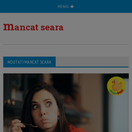
MENIU
m
ancat seara
NOUTATI MANCAT SEARA