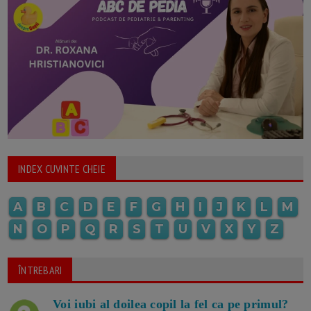
INDEX CUVINTE CHEIE
A
B
C
D
E
F
G
H
I
J
K
L
M
N
O
P
Q
R
S
T
U
V
X
Y
Z
ÎNTREBARI
Voi iubi al doilea copil la fel ca pe primul?