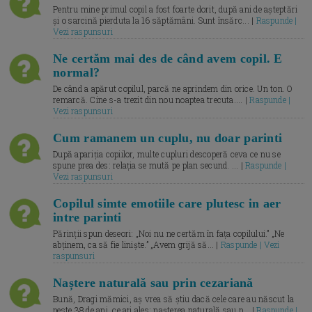
Pentru mine primul copil a fost foarte dorit, după ani de așteptări
și o sarcină pierduta la 16 săptămâni. Sunt însărc... |
Raspunde |
Vezi raspunsuri
Ne certăm mai des de când avem copil. E
normal?
De când a apărut copilul, parcă ne aprindem din orice. Un ton. O
remarcă. Cine s-a trezit din nou noaptea trecuta.... |
Raspunde |
Vezi raspunsuri
Cum ramanem un cuplu, nu doar parinti
După apariția copiilor, multe cupluri descoperă ceva ce nu se
spune prea des: relația se mută pe plan secund. ... |
Raspunde |
Vezi raspunsuri
Copilul simte emotiile care plutesc in aer
intre parinti
Părinții spun deseori: „Noi nu ne certăm în fața copilului.” „Ne
abținem, ca să fie liniște.” „Avem grijă să... |
Raspunde | Vezi
raspunsuri
Naștere naturală sau prin cezariană
Bună, Dragi mămici, aș vrea să știu dacă cele care au născut la
peste 38 de ani, ce ați ales: nașterea naturală sau p... |
Raspunde |