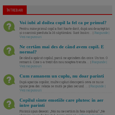
ÎNTREBARI
Voi iubi al doilea copil la fel ca pe primul?
Pentru mine primul copil a fost foarte dorit, după ani de așteptări
și o sarcină pierduta la 16 săptămâni. Sunt însărc... |
Raspunde |
Vezi raspunsuri
Ne certăm mai des de când avem copil. E
normal?
De când a apărut copilul, parcă ne aprindem din orice. Un ton. O
remarcă. Cine s-a trezit din nou noaptea trecuta.... |
Raspunde |
Vezi raspunsuri
Cum ramanem un cuplu, nu doar parinti
După apariția copiilor, multe cupluri descoperă ceva ce nu se
spune prea des: relația se mută pe plan secund. ... |
Raspunde |
Vezi raspunsuri
Copilul simte emotiile care plutesc in aer
intre parinti
Părinții spun deseori: „Noi nu ne certăm în fața copilului.” „Ne