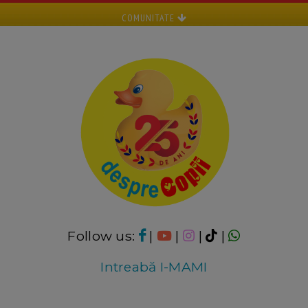
COMUNITATE
Follow us:
|
|
|
|
Intreabă I-MAMI