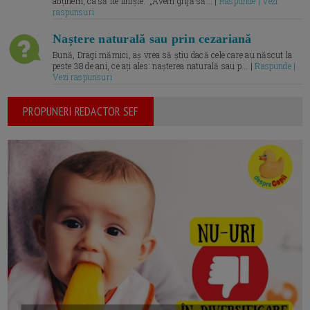
abținem, ca să fie liniște.” „Avem grijă să... |
Raspunde | Vezi
raspunsuri
Naștere naturală sau prin cezariană
Bună, Dragi mămici, aș vrea să știu dacă cele care au născut la
peste 38 de ani, ce ați ales: nașterea naturală sau p... |
Raspunde |
Vezi raspunsuri
PROPUNERI REDACTOR SEF