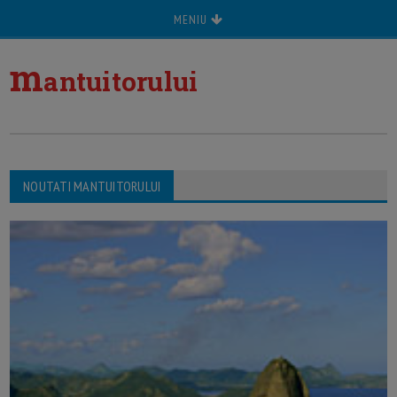
MENIU
m
antuitorului
NOUTATI MANTUITORULUI