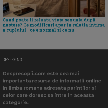
Cand poate fi reluata viața sexuala după
nastere? Ce modificari apar in relatia intima
a cuplului - ce e normal si ce nu
DESPRE NOI
Desprecopii.com este cea mai
importanta resursa de informatii online
in limba romana adresata parintilor si
celor care doresc sa intre in aceasta
categorie.