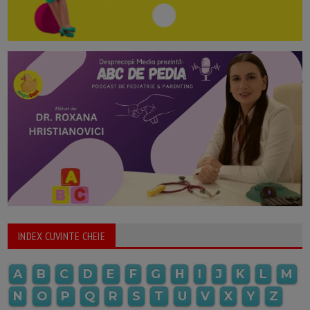
INDEX CUVINTE CHEIE
A
B
C
D
E
F
G
H
I
J
K
L
M
N
O
P
Q
R
S
T
U
V
X
Y
Z