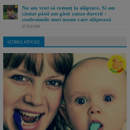
Nu am vrut să renunț la alăptare. Si am
căutat până am găsit cauza durerii -
confesiunile unei mame care alăptează
27/3/2026
ULTIMILE ARTICOLE