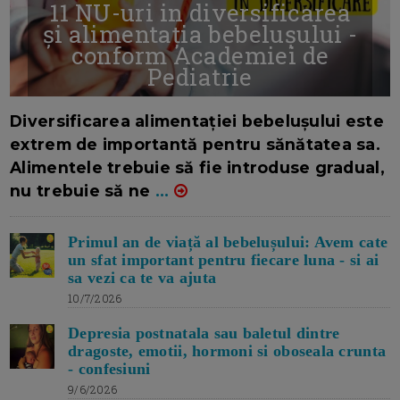
11 NU-uri in diversificarea
și alimentația bebelușului -
conform Academiei de
Pediatrie
16/7/2026
AUTOR: EDITOR DC.
Diversificarea alimentației bebelușului este
extrem de importantă pentru sănătatea sa.
Alimentele trebuie să fie introduse gradual,
nu trebuie să ne
...
Primul an de viață al bebelușului: Avem cate
un sfat important pentru fiecare luna - si ai
sa vezi ca te va ajuta
10/7/2026
Depresia postnatala sau baletul dintre
dragoste, emotii, hormoni si oboseala crunta
- confesiuni
9/6/2026