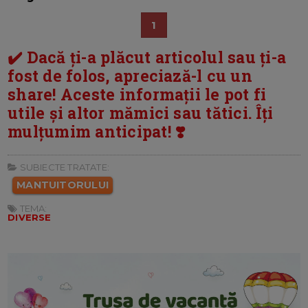
1
✔️ Dacă ți-a plăcut articolul sau ți-a
fost de folos, apreciază-l cu un
share! Aceste informații le pot fi
utile și altor mămici sau tătici. Îți
mulțumim anticipat! ❣️
SUBIECTE TRATATE:
MANTUITORULUI
TEMA:
DIVERSE