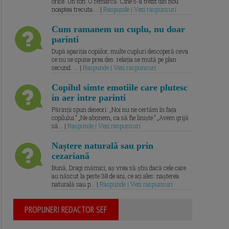
orice. Un ton. O remarcă. Cine s-a trezit din nou
noaptea trecuta.... |
Raspunde | Vezi raspunsuri
Cum ramanem un cuplu, nu doar
parinti
După apariția copiilor, multe cupluri descoperă ceva
ce nu se spune prea des: relația se mută pe plan
secund. ... |
Raspunde | Vezi raspunsuri
Copilul simte emotiile care plutesc
in aer intre parinti
Părinții spun deseori: „Noi nu ne certăm în fața
copilului.” „Ne abținem, ca să fie liniște.” „Avem grijă
să... |
Raspunde | Vezi raspunsuri
Naștere naturală sau prin
cezariană
Bună, Dragi mămici, aș vrea să știu dacă cele care
au născut la peste 38 de ani, ce ați ales: nașterea
naturală sau p... |
Raspunde | Vezi raspunsuri
PROPUNERI REDACTOR SEF