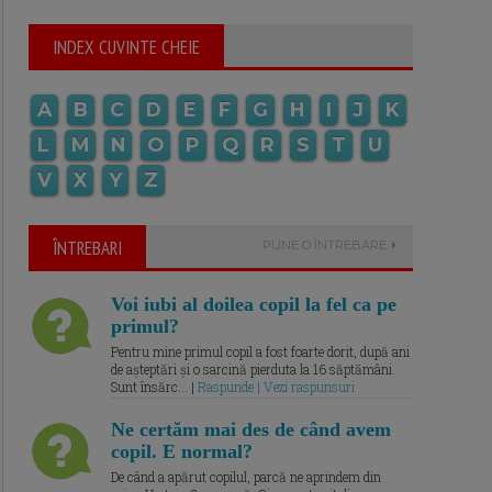
INDEX CUVINTE CHEIE
A
B
C
D
E
F
G
H
I
J
K
L
M
N
O
P
Q
R
S
T
U
V
X
Y
Z
ÎNTREBARI
PUNE O ÎNTREBARE
Voi iubi al doilea copil la fel ca pe
primul?
Pentru mine primul copil a fost foarte dorit, după ani
de așteptări și o sarcină pierduta la 16 săptămâni.
Sunt însărc... |
Raspunde | Vezi raspunsuri
Ne certăm mai des de când avem
copil. E normal?
De când a apărut copilul, parcă ne aprindem din