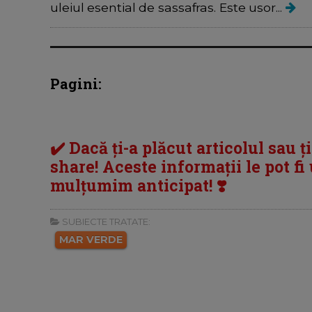
uleiul esential de sassafras. Este usor...
Pagini:
✔️ Dacă ți-a plăcut articolul sau ț
share! Aceste informații le pot fi u
mulțumim anticipat! ❣️
SUBIECTE TRATATE:
MAR VERDE