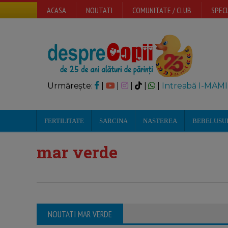
ACASA
NOUTATI
COMUNITATE / CLUB
SPECI
Urmărește:
|
|
|
|
|
Intreabă I-MAMI
FERTILITATE
SARCINA
NASTEREA
BEBELUSU
mar verde
NOUTATI MAR VERDE