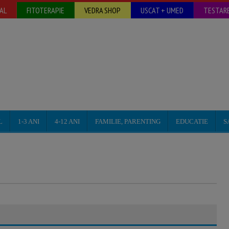
AL
FITOTERAPIE
VEDRA SHOP
USCAT + UMED
TESTARE
L
1-3 ANI
4-12 ANI
FAMILIE, PARENTING
EDUCATIE
S