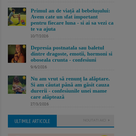
Primul an de viață al bebelușului:
Avem cate un sfat important
pentru fiecare luna - si ai sa vezi ca
te va ajuta
10/7/2026
Depresia postnatala sau baletul
dintre dragoste, emotii, hormoni si
oboseala crunta - confesiuni
9/6/2026
Nu am vrut să renunț la alăptare.
Si am căutat până am găsit cauza
durerii - confesiunile unei mame
care alăptează
27/3/2026
ULTIMILE ARTICOLE
NOUTATI AICI