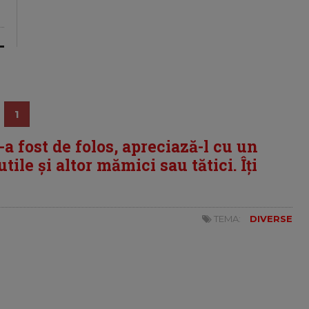
1
i-a fost de folos, apreciază-l cu un
tile și altor mămici sau tătici. Îți
TEMA:
DIVERSE