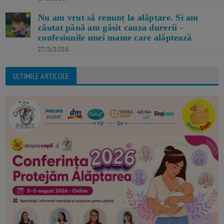
Nu am vrut să renunț la alăptare. Si am
căutat până am găsit cauza durerii -
confesiunile unei mame care alăptează
27/3/2026
ULTIMILE ARTICOLE