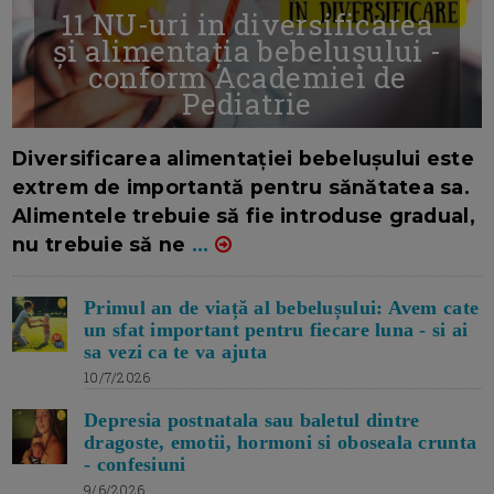
11 NU-uri in diversificarea
și alimentația bebelușului -
conform Academiei de
Pediatrie
16/7/2026
AUTOR: EDITOR DC.
Diversificarea alimentației bebelușului este
extrem de importantă pentru sănătatea sa.
Alimentele trebuie să fie introduse gradual,
nu trebuie să ne
...
Primul an de viață al bebelușului: Avem cate
un sfat important pentru fiecare luna - si ai
sa vezi ca te va ajuta
10/7/2026
Depresia postnatala sau baletul dintre
dragoste, emotii, hormoni si oboseala crunta
- confesiuni
9/6/2026