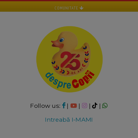
COMUNITATE
Follow us:
|
|
|
|
Intreabă I-MAMI