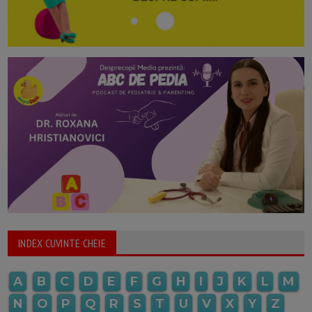
INDEX CUVINTE CHEIE
A
B
C
D
E
F
G
H
I
J
K
L
M
N
O
P
Q
R
S
T
U
V
X
Y
Z