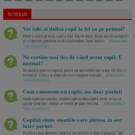
ÎNTREBARI
Voi iubi al doilea copil la fel ca pe primul?
Pentru mine primul copil a fost foarte dorit, după ani de așteptări
și o sarcină pierduta la 16 săptămâni. Sunt însărc... |
Raspunde |
Vezi raspunsuri
Ne certăm mai des de când avem copil. E
normal?
De când a apărut copilul, parcă ne aprindem din orice. Un ton. O
remarcă. Cine s-a trezit din nou noaptea trecuta.... |
Raspunde |
Vezi raspunsuri
Cum ramanem un cuplu, nu doar parinti
După apariția copiilor, multe cupluri descoperă ceva ce nu se
spune prea des: relația se mută pe plan secund. ... |
Raspunde |
Vezi raspunsuri
Copilul simte emotiile care plutesc in aer
intre parinti
Părinții spun deseori: „Noi nu ne certăm în fața copilului.” „Ne