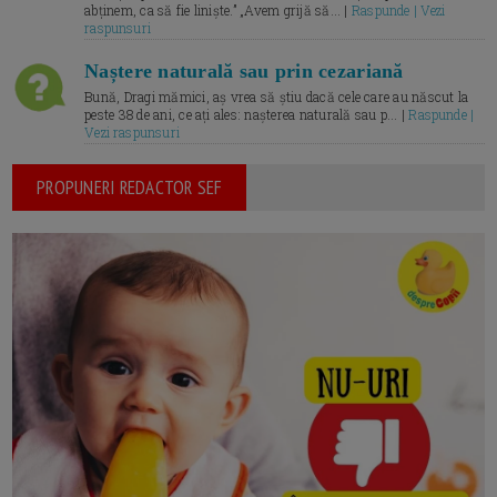
abținem, ca să fie liniște.” „Avem grijă să... |
Raspunde | Vezi
raspunsuri
Naștere naturală sau prin cezariană
Bună, Dragi mămici, aș vrea să știu dacă cele care au născut la
peste 38 de ani, ce ați ales: nașterea naturală sau p... |
Raspunde |
Vezi raspunsuri
PROPUNERI REDACTOR SEF