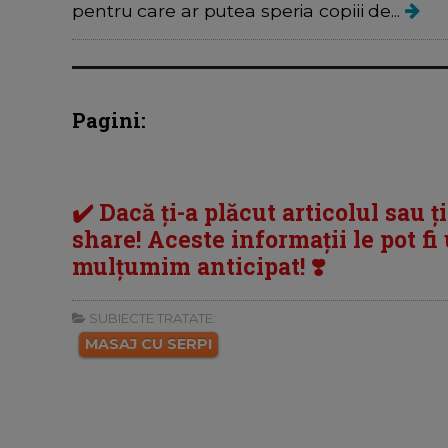
pentru care ar putea speria copiii de...
Pagini:
✔️ Dacă ți-a plăcut articolul sau ț
share! Aceste informații le pot fi u
mulțumim anticipat! ❣️
SUBIECTE TRATATE:
MASAJ CU SERPI