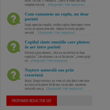
orice. Un ton. O remarcă. Cine s-a trezit din nou
noaptea trecuta.... |
Raspunde | Vezi raspunsuri
Cum ramanem un cuplu, nu doar
parinti
După apariția copiilor, multe cupluri descoperă ceva
ce nu se spune prea des: relația se mută pe plan
secund. ... |
Raspunde | Vezi raspunsuri
Copilul simte emotiile care plutesc
in aer intre parinti
Părinții spun deseori: „Noi nu ne certăm în fața
copilului.” „Ne abținem, ca să fie liniște.” „Avem grijă
să... |
Raspunde | Vezi raspunsuri
Naștere naturală sau prin
cezariană
Bună, Dragi mămici, aș vrea să știu dacă cele care
au născut la peste 38 de ani, ce ați ales: nașterea
naturală sau p... |
Raspunde | Vezi raspunsuri
PROPUNERI REDACTOR SEF