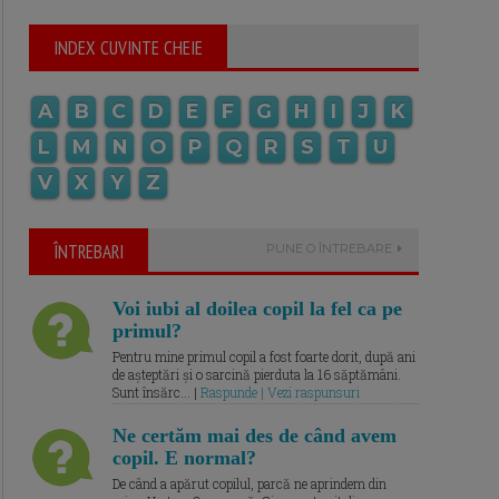
INDEX CUVINTE CHEIE
A
B
C
D
E
F
G
H
I
J
K
L
M
N
O
P
Q
R
S
T
U
V
X
Y
Z
ÎNTREBARI
PUNE O ÎNTREBARE
Voi iubi al doilea copil la fel ca pe
primul?
Pentru mine primul copil a fost foarte dorit, după ani
de așteptări și o sarcină pierduta la 16 săptămâni.
Sunt însărc... |
Raspunde | Vezi raspunsuri
Ne certăm mai des de când avem
copil. E normal?
De când a apărut copilul, parcă ne aprindem din