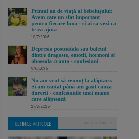
Primul an de viață al bebelușului:
Avem cate un sfat important
pentru fiecare luna - si ai sa vezi ca
te va ajuta
10/7/2026
Depresia postnatala sau baletul
dintre dragoste, emotii, hormoni si
oboseala crunta - confesiuni
9/6/2026
Nu am vrut să renunț la alăptare.
Si am căutat până am găsit cauza
durerii - confesiunile unei mame
care alăptează
27/3/2026
ULTIMILE ARTICOLE
NOUTATI AICI