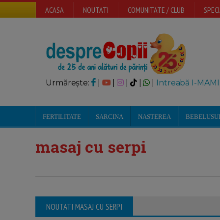
ACASA
NOUTATI
COMUNITATE / CLUB
SPECI
Urmărește:
|
|
|
|
|
Intreabă I-MAMI
FERTILITATE
SARCINA
NASTEREA
BEBELUSU
masaj cu serpi
NOUTATI MASAJ CU SERPI