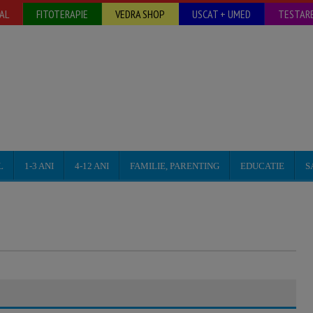
AL
FITOTERAPIE
VEDRA SHOP
USCAT + UMED
TESTARE
L
1-3 ANI
4-12 ANI
FAMILIE, PARENTING
EDUCATIE
S