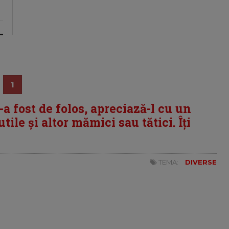
1
i-a fost de folos, apreciază-l cu un
tile și altor mămici sau tătici. Îți
TEMA:
DIVERSE