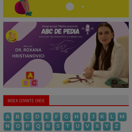
INDEX CUVINTE CHEIE
A
B
C
D
E
F
G
H
I
J
K
L
M
N
O
P
Q
R
S
T
U
V
X
Y
Z