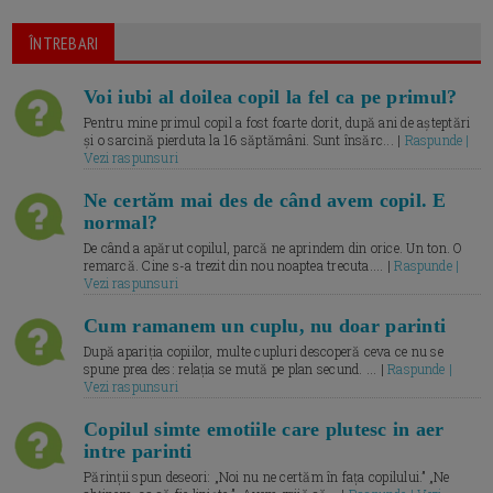
ÎNTREBARI
Voi iubi al doilea copil la fel ca pe primul?
Pentru mine primul copil a fost foarte dorit, după ani de așteptări
și o sarcină pierduta la 16 săptămâni. Sunt însărc... |
Raspunde |
Vezi raspunsuri
Ne certăm mai des de când avem copil. E
normal?
De când a apărut copilul, parcă ne aprindem din orice. Un ton. O
remarcă. Cine s-a trezit din nou noaptea trecuta.... |
Raspunde |
Vezi raspunsuri
Cum ramanem un cuplu, nu doar parinti
După apariția copiilor, multe cupluri descoperă ceva ce nu se
spune prea des: relația se mută pe plan secund. ... |
Raspunde |
Vezi raspunsuri
Copilul simte emotiile care plutesc in aer
intre parinti
Părinții spun deseori: „Noi nu ne certăm în fața copilului.” „Ne