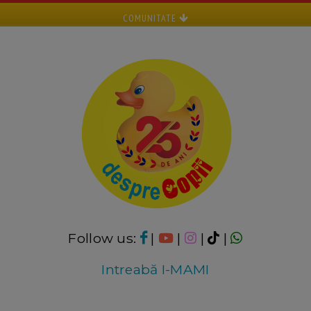
COMUNITATE
Follow us:
|
|
|
|
Intreabă I-MAMI