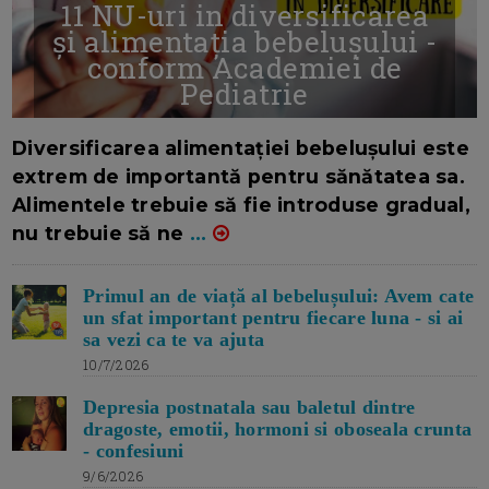
11 NU-uri in diversificarea
și alimentația bebelușului -
conform Academiei de
Pediatrie
16/7/2026
AUTOR: EDITOR DC.
Diversificarea alimentației bebelușului este
extrem de importantă pentru sănătatea sa.
Alimentele trebuie să fie introduse gradual,
nu trebuie să ne
...
Primul an de viață al bebelușului: Avem cate
un sfat important pentru fiecare luna - si ai
sa vezi ca te va ajuta
10/7/2026
Depresia postnatala sau baletul dintre
dragoste, emotii, hormoni si oboseala crunta
- confesiuni
9/6/2026