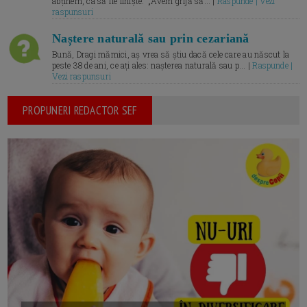
abținem, ca să fie liniște.” „Avem grijă să... |
Raspunde | Vezi
raspunsuri
Naștere naturală sau prin cezariană
Bună, Dragi mămici, aș vrea să știu dacă cele care au născut la
peste 38 de ani, ce ați ales: nașterea naturală sau p... |
Raspunde |
Vezi raspunsuri
PROPUNERI REDACTOR SEF