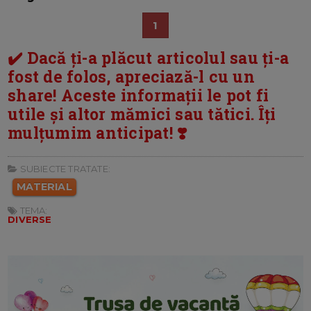
1
✔️ Dacă ți-a plăcut articolul sau ți-a
fost de folos, apreciază-l cu un
share! Aceste informații le pot fi
utile și altor mămici sau tătici. Îți
mulțumim anticipat! ❣️
SUBIECTE TRATATE:
MATERIAL
TEMA:
DIVERSE