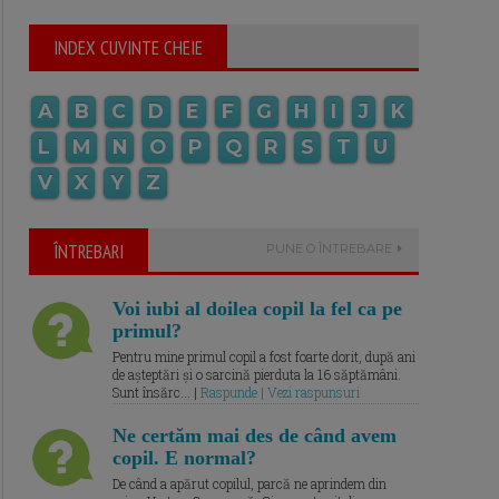
INDEX CUVINTE CHEIE
A
B
C
D
E
F
G
H
I
J
K
L
M
N
O
P
Q
R
S
T
U
V
X
Y
Z
ÎNTREBARI
PUNE O ÎNTREBARE
Voi iubi al doilea copil la fel ca pe
primul?
Pentru mine primul copil a fost foarte dorit, după ani
de așteptări și o sarcină pierduta la 16 săptămâni.
Sunt însărc... |
Raspunde | Vezi raspunsuri
Ne certăm mai des de când avem
copil. E normal?
De când a apărut copilul, parcă ne aprindem din