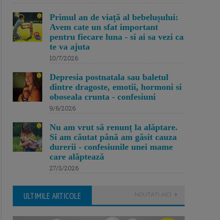
Primul an de viață al bebelușului:
Avem cate un sfat important
pentru fiecare luna - si ai sa vezi ca
te va ajuta
10/7/2026
Depresia postnatala sau baletul
dintre dragoste, emotii, hormoni si
oboseala crunta - confesiuni
9/6/2026
Nu am vrut să renunț la alăptare.
Si am căutat până am găsit cauza
durerii - confesiunile unei mame
care alăptează
27/3/2026
ULTIMILE ARTICOLE
NOUTATI AICI