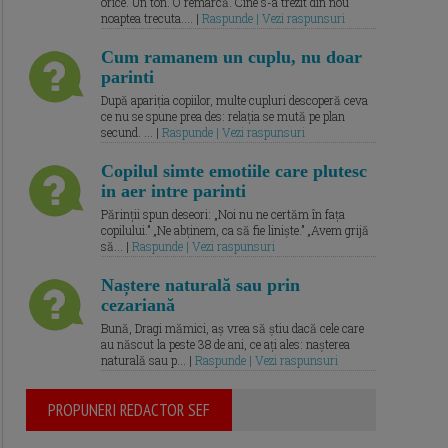
orice. Un ton. O remarcă. Cine s-a trezit din nou
noaptea trecuta.... |
Raspunde | Vezi raspunsuri
Cum ramanem un cuplu, nu doar
parinti
După apariția copiilor, multe cupluri descoperă ceva
ce nu se spune prea des: relația se mută pe plan
secund. ... |
Raspunde | Vezi raspunsuri
Copilul simte emotiile care plutesc
in aer intre parinti
Părinții spun deseori: „Noi nu ne certăm în fața
copilului.” „Ne abținem, ca să fie liniște.” „Avem grijă
să... |
Raspunde | Vezi raspunsuri
Naștere naturală sau prin
cezariană
Bună, Dragi mămici, aș vrea să știu dacă cele care
au născut la peste 38 de ani, ce ați ales: nașterea
naturală sau p... |
Raspunde | Vezi raspunsuri
PROPUNERI REDACTOR SEF