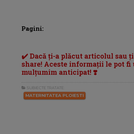
Pagini:
✔️ Dacă ți-a plăcut articolul sau ț
share! Aceste informații le pot fi u
mulțumim anticipat! ❣️
SUBIECTE TRATATE:
MATERNITATEA PLOIESTI