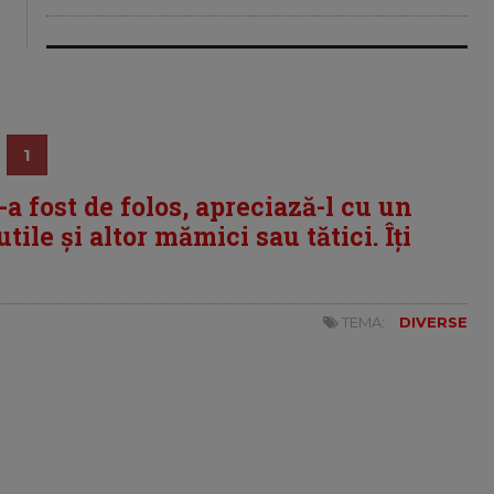
1
i-a fost de folos, apreciază-l cu un
tile și altor mămici sau tătici. Îți
TEMA:
DIVERSE