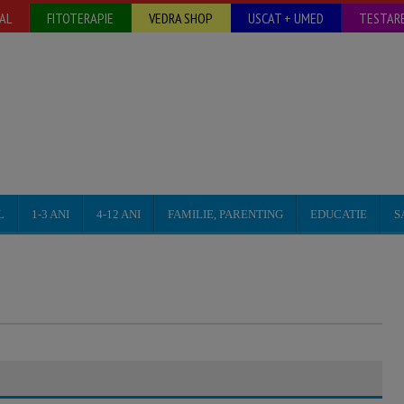
AL
FITOTERAPIE
VEDRA SHOP
USCAT + UMED
TESTARE
L
1-3 ANI
4-12 ANI
FAMILIE, PARENTING
EDUCATIE
S