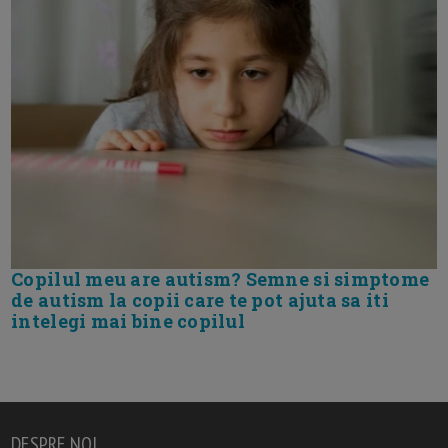
Copilul meu are autism? Semne si simptome
de autism la copii care te pot ajuta sa iti
intelegi mai bine copilul
DESPRE NOI