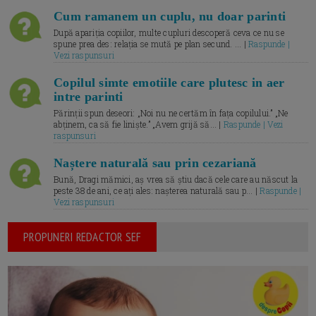
Cum ramanem un cuplu, nu doar parinti
După apariția copiilor, multe cupluri descoperă ceva ce nu se
spune prea des: relația se mută pe plan secund. ... |
Raspunde |
Vezi raspunsuri
Copilul simte emotiile care plutesc in aer
intre parinti
Părinții spun deseori: „Noi nu ne certăm în fața copilului.” „Ne
abținem, ca să fie liniște.” „Avem grijă să... |
Raspunde | Vezi
raspunsuri
Naștere naturală sau prin cezariană
Bună, Dragi mămici, aș vrea să știu dacă cele care au născut la
peste 38 de ani, ce ați ales: nașterea naturală sau p... |
Raspunde |
Vezi raspunsuri
PROPUNERI REDACTOR SEF