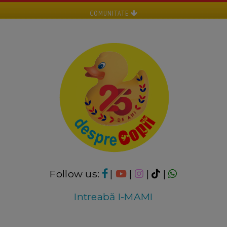
COMUNITATE
Follow us:
|
|
|
|
Intreabă I-MAMI