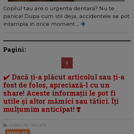
Copilul tau are o urgenta dentara? Nu te
panica! Dupa cum stii deja, accidentele se pot
intampla in orice moment....
Pagini:
1
✔️ Dacă ți-a plăcut articolul sau ți-a
fost de folos, apreciază-l cu un
share! Aceste informații le pot fi
utile și altor mămici sau tătici. Îți
mulțumim anticipat! ❣️
SUBIECTE TRATATE:
MAXILAR