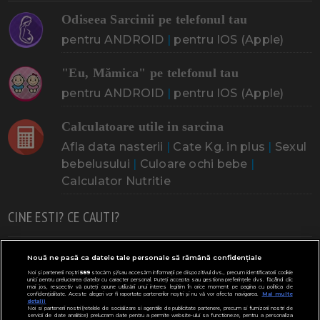
Odiseea Sarcinii pe telefonul tau
pentru ANDROID
|
pentru IOS (Apple)
"Eu, Mămica" pe telefonul tau
pentru ANDROID
|
pentru IOS (Apple)
Calculatoare utile in sarcina
Afla data nasterii
|
Cate Kg. in plus
|
Sexul
bebelusului
|
Culoare ochi bebe
|
Calculator Nutritie
CINE ESTI? CE CAUTI?
Doresc un copil
Adoptia
Probleme cu sarcina
Nouă ne pasă ca datele tale personale să rămână confidențiale
Noi și partenerii noștri
589
stocăm și/sau accesăm informații pe dispozitivul dvs., precum identificatorii cookie
Urmeaza sa nasc
Probleme alaptare
Bebe plange
unici pentru prelucrarea datelor cu caracter personal. Puteți accepta sau gestiona preferințele dvs. făcând clic
mai jos, respectiv vă puteți opune utilizării unui interes legitim în orice moment pe pagina cu politica de
confidențialitate. Aceste alegeri vor fi raportate partenerilor noștri și nu vă vor afecta navigarea.
Mai multe
Bebe febra
Caut bona
Cresa, Gradinta
detalii
Noi si partenerii nostri (retelele de socializare si agentiile de publicitate partenere, precum si furnizorii nostri de
servicii de date analitice) prelucram date pentru a permite website-ului sa functioneze, pentru a personaliza