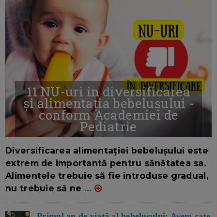
11 NU-uri in diversificarea
și alimentația bebelușului -
conform Academiei de
Pediatrie
16/7/2026
AUTOR: EDITOR DC.
Diversificarea alimentației bebelușului este
extrem de importantă pentru sănătatea sa.
Alimentele trebuie să fie introduse gradual,
nu trebuie să ne
...
Primul an de viață al bebelușului: Avem cate