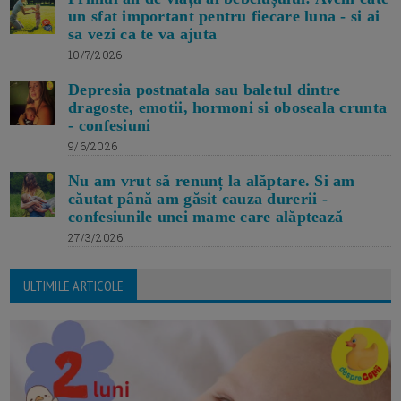
un sfat important pentru fiecare luna - si ai
sa vezi ca te va ajuta
10/7/2026
Depresia postnatala sau baletul dintre
dragoste, emotii, hormoni si oboseala crunta
- confesiuni
9/6/2026
Nu am vrut să renunț la alăptare. Si am
căutat până am găsit cauza durerii -
confesiunile unei mame care alăptează
27/3/2026
ULTIMILE ARTICOLE