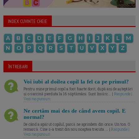
INDEX CUVINTE CHEIE
A
B
C
D
E
F
G
H
I
J
K
L
M
N
O
P
Q
R
S
T
U
V
X
Y
Z
ÎNTREBARI
Voi iubi al doilea copil la fel ca pe primul?
Pentru mine primul copil a fost foarte dorit, după ani de așteptări
și o sarcină pierduta la 16 săptămâni. Sunt însărc... |
Raspunde |
Vezi raspunsuri
Ne certăm mai des de când avem copil. E
normal?
De când a apărut copilul, parcă ne aprindem din orice. Un ton. O
remarcă. Cine s-a trezit din nou noaptea trecuta.... |
Raspunde |
Vezi raspunsuri