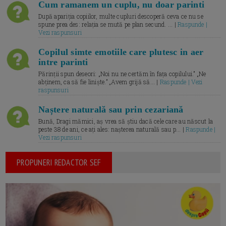
Cum ramanem un cuplu, nu doar parinti
După apariția copiilor, multe cupluri descoperă ceva ce nu se
spune prea des: relația se mută pe plan secund. ... |
Raspunde |
Vezi raspunsuri
Copilul simte emotiile care plutesc in aer
intre parinti
Părinții spun deseori: „Noi nu ne certăm în fața copilului.” „Ne
abținem, ca să fie liniște.” „Avem grijă să... |
Raspunde | Vezi
raspunsuri
Naștere naturală sau prin cezariană
Bună, Dragi mămici, aș vrea să știu dacă cele care au născut la
peste 38 de ani, ce ați ales: nașterea naturală sau p... |
Raspunde |
Vezi raspunsuri
PROPUNERI REDACTOR SEF