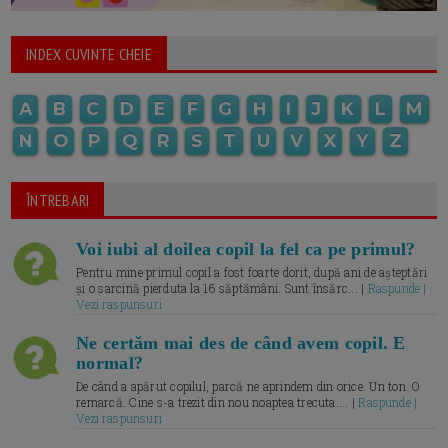
INDEX CUVINTE CHEIE
A
B
C
D
E
F
G
H
I
J
K
L
M
N
O
P
Q
R
S
T
U
V
X
Y
Z
ÎNTREBARI
Voi iubi al doilea copil la fel ca pe primul?
Pentru mine primul copil a fost foarte dorit, după ani de așteptări
și o sarcină pierduta la 16 săptămâni. Sunt însărc... |
Raspunde |
Vezi raspunsuri
Ne certăm mai des de când avem copil. E
normal?
De când a apărut copilul, parcă ne aprindem din orice. Un ton. O
remarcă. Cine s-a trezit din nou noaptea trecuta.... |
Raspunde |
Vezi raspunsuri