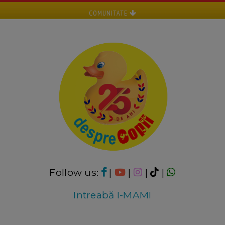
COMUNITATE
Follow us:
|
|
|
|
Intreabă I-MAMI