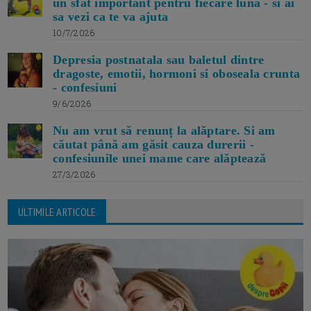
un sfat important pentru fiecare luna - si ai
sa vezi ca te va ajuta
10/7/2026
Depresia postnatala sau baletul dintre
dragoste, emotii, hormoni si oboseala crunta
- confesiuni
9/6/2026
Nu am vrut să renunț la alăptare. Si am
căutat până am găsit cauza durerii -
confesiunile unei mame care alăptează
27/3/2026
ULTIMILE ARTICOLE