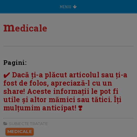
MENIU
m
edicale
Pagini:
✔️ Dacă ți-a plăcut articolul sau ți-a
fost de folos, apreciază-l cu un
share! Aceste informații le pot fi
utile și altor mămici sau tătici. Îți
mulțumim anticipat! ❣️
SUBIECTE TRATATE:
MEDICALE