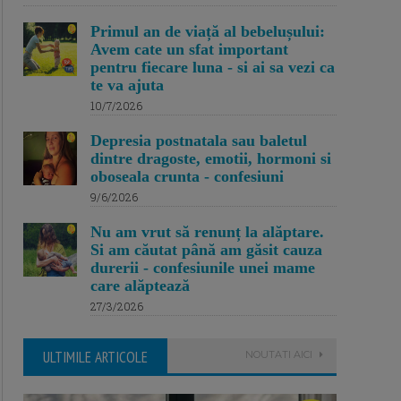
Primul an de viață al bebelușului:
Avem cate un sfat important
pentru fiecare luna - si ai sa vezi ca
te va ajuta
10/7/2026
Depresia postnatala sau baletul
dintre dragoste, emotii, hormoni si
oboseala crunta - confesiuni
9/6/2026
Nu am vrut să renunț la alăptare.
Si am căutat până am găsit cauza
durerii - confesiunile unei mame
care alăptează
27/3/2026
ULTIMILE ARTICOLE
NOUTATI AICI