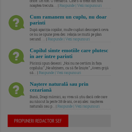
orice. Un ton. O remarcă. Cine s-a trezit din nou
noaptea trecuta.... |
Raspunde | Vezi raspunsuri
Cum ramanem un cuplu, nu doar
parinti
După apariția copiilor, multe cupluri descoperă ceva
ce nu se spune prea des: relația se mută pe plan
secund. ... |
Raspunde | Vezi raspunsuri
Copilul simte emotiile care plutesc
in aer intre parinti
Părinții spun deseori: „Noi nu ne certăm în fața
copilului.” „Ne abținem, ca să fie liniște.” „Avem grijă
să... |
Raspunde | Vezi raspunsuri
Naștere naturală sau prin
cezariană
Bună, Dragi mămici, aș vrea să știu dacă cele care
au născut la peste 38 de ani, ce ați ales: nașterea
naturală sau p... |
Raspunde | Vezi raspunsuri
PROPUNERI REDACTOR SEF