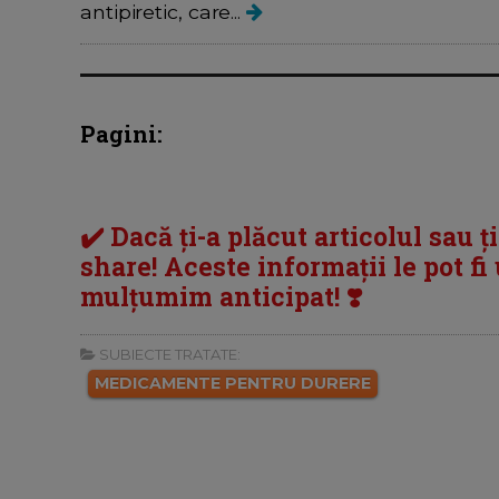
antipiretic, care...
Pagini:
✔️ Dacă ți-a plăcut articolul sau ț
share! Aceste informații le pot fi u
mulțumim anticipat! ❣️
SUBIECTE TRATATE:
MEDICAMENTE PENTRU DURERE