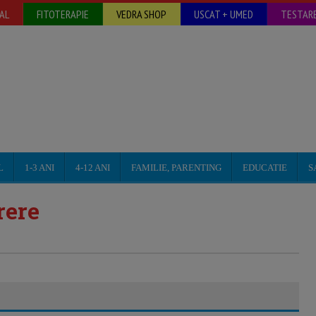
AL
FITOTERAPIE
VEDRA SHOP
USCAT + UMED
TESTARE
L
1-3 ANI
4-12 ANI
FAMILIE, PARENTING
EDUCATIE
S
rere