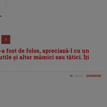
1
i-a fost de folos, apreciază-l cu un
tile și altor mămici sau tătici. Îți
TEMA:
DIVERSE