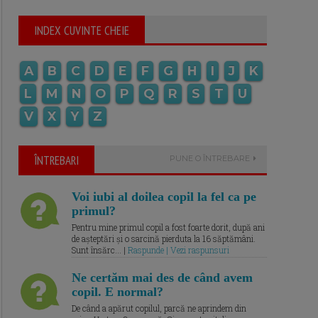
INDEX CUVINTE CHEIE
A
B
C
D
E
F
G
H
I
J
K
L
M
N
O
P
Q
R
S
T
U
V
X
Y
Z
ÎNTREBARI
PUNE O ÎNTREBARE
Voi iubi al doilea copil la fel ca pe
primul?
Pentru mine primul copil a fost foarte dorit, după ani
de așteptări și o sarcină pierduta la 16 săptămâni.
Sunt însărc... |
Raspunde | Vezi raspunsuri
Ne certăm mai des de când avem
copil. E normal?
De când a apărut copilul, parcă ne aprindem din