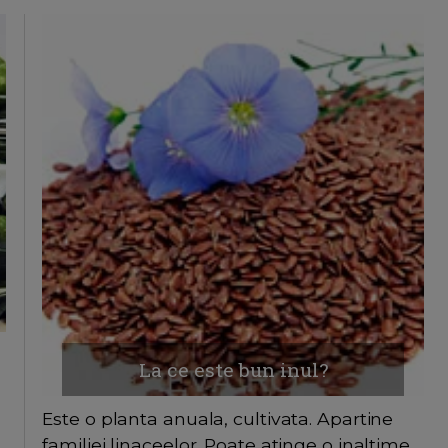
La ce este bun inul?
Este o planta anuala, cultivata. Apartine
familiei linaceelor. Poate atinge o inaltime