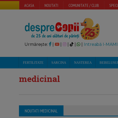
ACASA
NOUTATI
COMUNITATE / CLUB
SPECI
Urmărește:
|
|
|
|
|
Intreabă I-MAMI
FERTILITATE
SARCINA
NASTEREA
BEBELUSU
medicinal
NOUTATI MEDICINAL