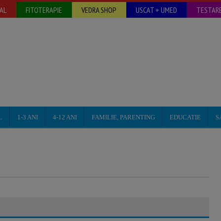
AL
FITOTERAPIE
VEDRA SHOP
USCAT + UMED
TESTARE
L
1-3 ANI
4-12 ANI
FAMILIE, PARENTING
EDUCATIE
S