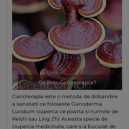
Ce este Ganoterapia?
Ganoterapia este o metoda de dobandire
a sanatatii ce foloseste Ganoderma
Lucidum ciuperca ce poarta si numele de
Reishi sau Ling Zhi. Aceasta specie de
ciuperca medicinala, care s-a bucurat de