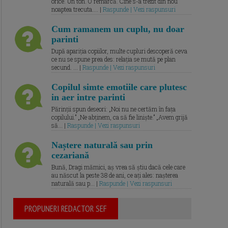
orice. Un ton. O remarcă. Cine s-a trezit din nou
noaptea trecuta.... |
Raspunde | Vezi raspunsuri
Cum ramanem un cuplu, nu doar
parinti
După apariția copiilor, multe cupluri descoperă ceva
ce nu se spune prea des: relația se mută pe plan
secund. ... |
Raspunde | Vezi raspunsuri
Copilul simte emotiile care plutesc
in aer intre parinti
Părinții spun deseori: „Noi nu ne certăm în fața
copilului.” „Ne abținem, ca să fie liniște.” „Avem grijă
să... |
Raspunde | Vezi raspunsuri
Naștere naturală sau prin
cezariană
Bună, Dragi mămici, aș vrea să știu dacă cele care
au născut la peste 38 de ani, ce ați ales: nașterea
naturală sau p... |
Raspunde | Vezi raspunsuri
PROPUNERI REDACTOR SEF