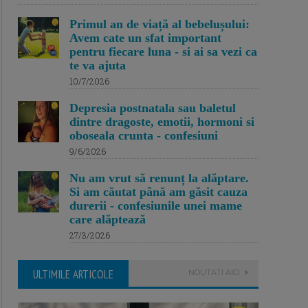
Primul an de viață al bebelușului:
Avem cate un sfat important
pentru fiecare luna - si ai sa vezi ca
te va ajuta
10/7/2026
Depresia postnatala sau baletul
dintre dragoste, emotii, hormoni si
oboseala crunta - confesiuni
9/6/2026
Nu am vrut să renunț la alăptare.
Si am căutat până am găsit cauza
durerii - confesiunile unei mame
care alăptează
27/3/2026
ULTIMILE ARTICOLE
NOUTATI AICI