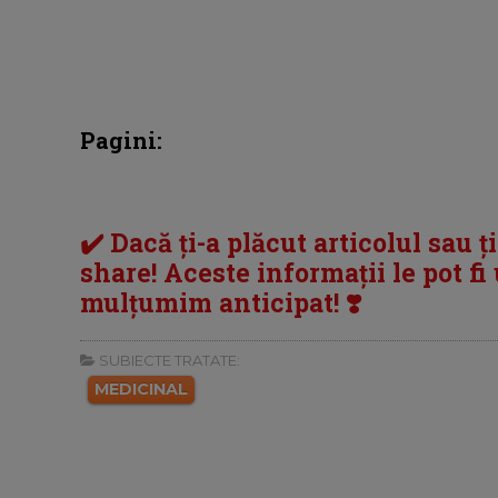
Pagini:
✔️ Dacă ți-a plăcut articolul sau ț
share! Aceste informații le pot fi u
mulțumim anticipat! ❣️
SUBIECTE TRATATE:
MEDICINAL