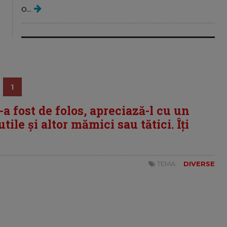
o...
1
i-a fost de folos, apreciază-l cu un
tile și altor mămici sau tătici. Îți
TEMA:
DIVERSE