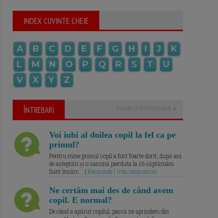
INDEX CUVINTE CHEIE
A
B
C
D
E
F
G
H
I
J
K
L
M
N
O
P
Q
R
S
T
U
V
X
Y
Z
ÎNTREBARI
PUNE O ÎNTREBARE
Voi iubi al doilea copil la fel ca pe
primul?
Pentru mine primul copil a fost foarte dorit, după ani
de așteptări și o sarcină pierduta la 16 săptămâni.
Sunt însărc... |
Raspunde | Vezi raspunsuri
Ne certăm mai des de când avem
copil. E normal?
De când a apărut copilul, parcă ne aprindem din