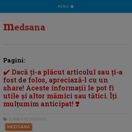
MENIU
m
edsana
Pagini:
✔️ Dacă ți-a plăcut articolul sau ți-a
fost de folos, apreciază-l cu un
share! Aceste informații le pot fi
utile și altor mămici sau tătici. Îți
mulțumim anticipat! ❣️
SUBIECTE TRATATE:
MEDSANA