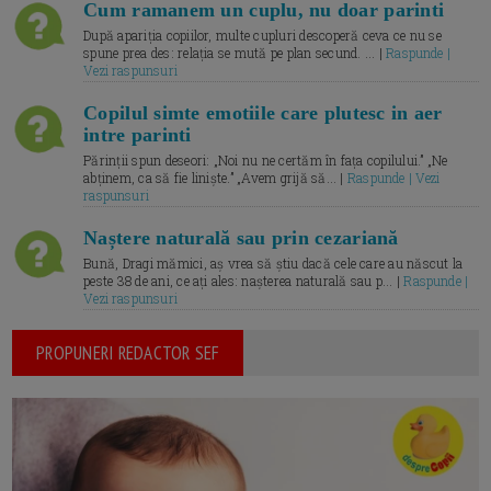
Cum ramanem un cuplu, nu doar parinti
După apariția copiilor, multe cupluri descoperă ceva ce nu se
spune prea des: relația se mută pe plan secund. ... |
Raspunde |
Vezi raspunsuri
Copilul simte emotiile care plutesc in aer
intre parinti
Părinții spun deseori: „Noi nu ne certăm în fața copilului.” „Ne
abținem, ca să fie liniște.” „Avem grijă să... |
Raspunde | Vezi
raspunsuri
Naștere naturală sau prin cezariană
Bună, Dragi mămici, aș vrea să știu dacă cele care au născut la
peste 38 de ani, ce ați ales: nașterea naturală sau p... |
Raspunde |
Vezi raspunsuri
PROPUNERI REDACTOR SEF