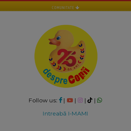
COMUNITATE
Follow us:
|
|
|
|
Intreabă I-MAMI