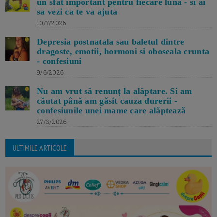
un sfat important pentru fiecare luna - si ai
sa vezi ca te va ajuta
10/7/2026
Depresia postnatala sau baletul dintre
dragoste, emotii, hormoni si oboseala crunta
- confesiuni
9/6/2026
Nu am vrut să renunț la alăptare. Si am
căutat până am găsit cauza durerii -
confesiunile unei mame care alăptează
27/3/2026
ULTIMILE ARTICOLE