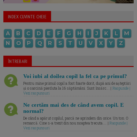
INDEX CUVINTE CHEIE
A
B
C
D
E
F
G
H
I
J
K
L
M
N
O
P
Q
R
S
T
U
V
X
Y
Z
ÎNTREBARI
Voi iubi al doilea copil la fel ca pe primul?
Pentru mine primul copil a fost foarte dorit, după ani de așteptări
și o sarcină pierduta la 16 săptămâni. Sunt însărc... |
Raspunde |
Vezi raspunsuri
Ne certăm mai des de când avem copil. E
normal?
De când a apărut copilul, parcă ne aprindem din orice. Un ton. O
remarcă. Cine s-a trezit din nou noaptea trecuta.... |
Raspunde |
Vezi raspunsuri