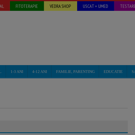
AL
FITOTERAPIE
VEDRA SHOP
USCAT + UMED
TESTARE
L
1-3 ANI
4-12 ANI
FAMILIE, PARENTING
EDUCATIE
S