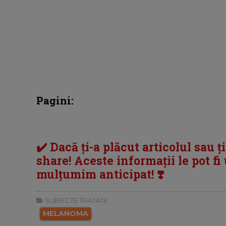
Pagini:
✔️ Dacă ți-a plăcut articolul sau ț
share! Aceste informații le pot fi u
mulțumim anticipat! ❣️
SUBIECTE TRATATE:
MELANOMA