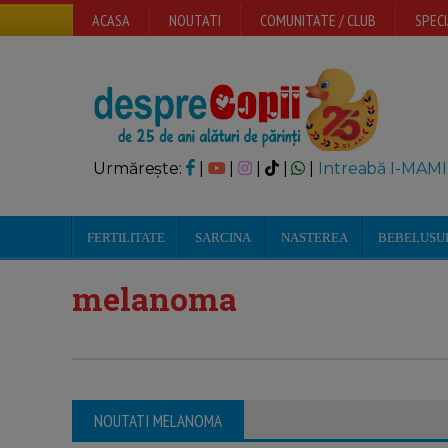
ACASA
NOUTATI
COMUNITATE / CLUB
SPECI
Urmărește:
|
|
|
|
|
Intreabă I-MAMI
FERTILITATE
SARCINA
NASTEREA
BEBELUSU
melanoma
NOUTATI MELANOMA