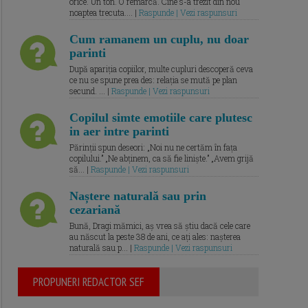
orice. Un ton. O remarcă. Cine s-a trezit din nou
noaptea trecuta.... |
Raspunde | Vezi raspunsuri
Cum ramanem un cuplu, nu doar
parinti
După apariția copiilor, multe cupluri descoperă ceva
ce nu se spune prea des: relația se mută pe plan
secund. ... |
Raspunde | Vezi raspunsuri
Copilul simte emotiile care plutesc
in aer intre parinti
Părinții spun deseori: „Noi nu ne certăm în fața
copilului.” „Ne abținem, ca să fie liniște.” „Avem grijă
să... |
Raspunde | Vezi raspunsuri
Naștere naturală sau prin
cezariană
Bună, Dragi mămici, aș vrea să știu dacă cele care
au născut la peste 38 de ani, ce ați ales: nașterea
naturală sau p... |
Raspunde | Vezi raspunsuri
PROPUNERI REDACTOR SEF