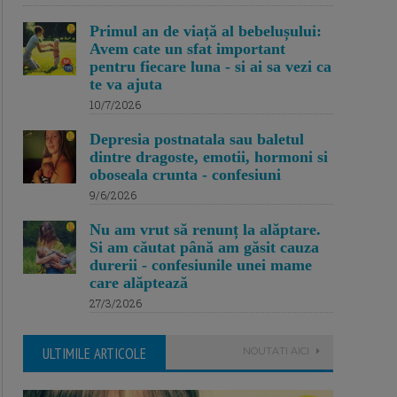
Primul an de viață al bebelușului:
Avem cate un sfat important
pentru fiecare luna - si ai sa vezi ca
te va ajuta
10/7/2026
Depresia postnatala sau baletul
dintre dragoste, emotii, hormoni si
oboseala crunta - confesiuni
9/6/2026
Nu am vrut să renunț la alăptare.
Si am căutat până am găsit cauza
durerii - confesiunile unei mame
care alăptează
27/3/2026
ULTIMILE ARTICOLE
NOUTATI AICI