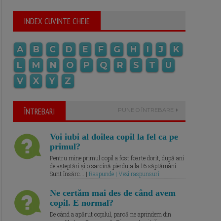
INDEX CUVINTE CHEIE
A
B
C
D
E
F
G
H
I
J
K
L
M
N
O
P
Q
R
S
T
U
V
X
Y
Z
ÎNTREBARI
PUNE O ÎNTREBARE
Voi iubi al doilea copil la fel ca pe
primul?
Pentru mine primul copil a fost foarte dorit, după ani
de așteptări și o sarcină pierduta la 16 săptămâni.
Sunt însărc... |
Raspunde | Vezi raspunsuri
Ne certăm mai des de când avem
copil. E normal?
De când a apărut copilul, parcă ne aprindem din