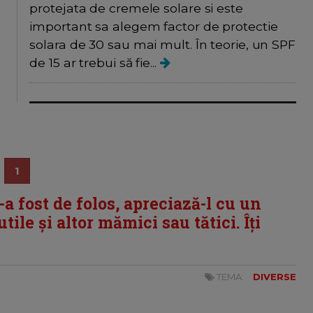
protejata de cremele solare si este
important sa alegem factor de protectie
solara de 30 sau mai mult. În teorie, un SPF
de 15 ar trebui să fie...
1
i-a fost de folos, apreciază-l cu un
tile și altor mămici sau tătici. Îți
TEMA:
DIVERSE