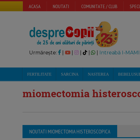
ACASA
NOUTATI
COMUNITATE / CLUB
SPECI
Urmărește:
|
|
|
|
|
Intreabă I-MAMI
FERTILITATE
SARCINA
NASTEREA
BEBELUSU
miomectomia histerosc
NOUTATI MIOMECTOMIA HISTEROSCOPICA