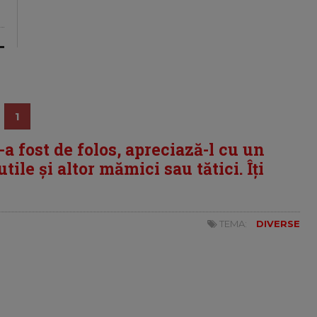
1
i-a fost de folos, apreciază-l cu un
tile și altor mămici sau tătici. Îți
TEMA:
DIVERSE