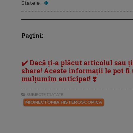
Statele...
Pagini:
✔️ Dacă ți-a plăcut articolul sau ț
share! Aceste informații le pot fi u
mulțumim anticipat! ❣️
SUBIECTE TRATATE:
MIOMECTOMIA HISTEROSCOPICA