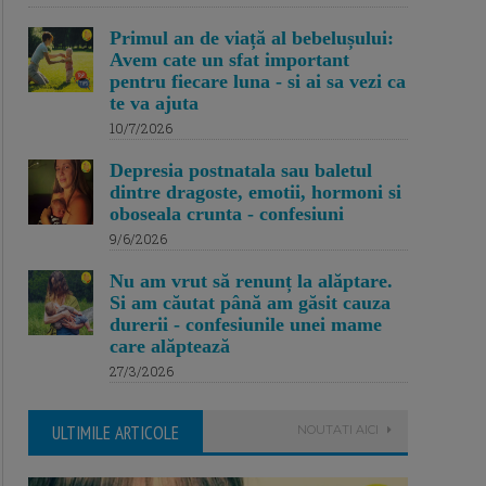
Primul an de viață al bebelușului:
Avem cate un sfat important
pentru fiecare luna - si ai sa vezi ca
te va ajuta
10/7/2026
Depresia postnatala sau baletul
dintre dragoste, emotii, hormoni si
oboseala crunta - confesiuni
9/6/2026
Nu am vrut să renunț la alăptare.
Si am căutat până am găsit cauza
durerii - confesiunile unei mame
care alăptează
27/3/2026
ULTIMILE ARTICOLE
NOUTATI AICI