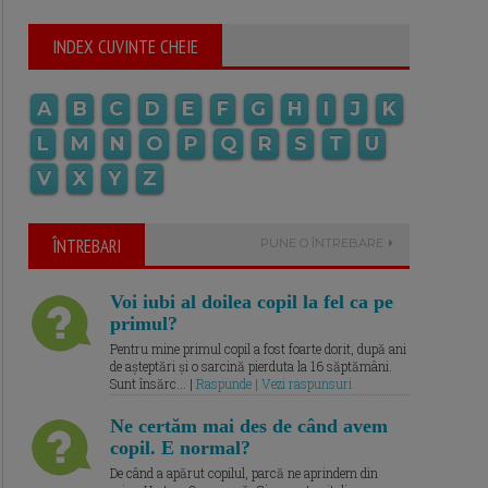
INDEX CUVINTE CHEIE
A
B
C
D
E
F
G
H
I
J
K
L
M
N
O
P
Q
R
S
T
U
V
X
Y
Z
ÎNTREBARI
PUNE O ÎNTREBARE
Voi iubi al doilea copil la fel ca pe
primul?
Pentru mine primul copil a fost foarte dorit, după ani
de așteptări și o sarcină pierduta la 16 săptămâni.
Sunt însărc... |
Raspunde | Vezi raspunsuri
Ne certăm mai des de când avem
copil. E normal?
De când a apărut copilul, parcă ne aprindem din