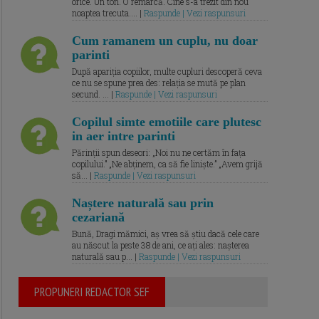
orice. Un ton. O remarcă. Cine s-a trezit din nou
noaptea trecuta.... |
Raspunde | Vezi raspunsuri
Cum ramanem un cuplu, nu doar
parinti
După apariția copiilor, multe cupluri descoperă ceva
ce nu se spune prea des: relația se mută pe plan
secund. ... |
Raspunde | Vezi raspunsuri
Copilul simte emotiile care plutesc
in aer intre parinti
Părinții spun deseori: „Noi nu ne certăm în fața
copilului.” „Ne abținem, ca să fie liniște.” „Avem grijă
să... |
Raspunde | Vezi raspunsuri
Naștere naturală sau prin
cezariană
Bună, Dragi mămici, aș vrea să știu dacă cele care
au născut la peste 38 de ani, ce ați ales: nașterea
naturală sau p... |
Raspunde | Vezi raspunsuri
PROPUNERI REDACTOR SEF