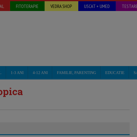
AL
FITOTERAPIE
VEDRA SHOP
USCAT + UMED
TESTARE
L
1-3 ANI
4-12 ANI
FAMILIE, PARENTING
EDUCATIE
S
opica