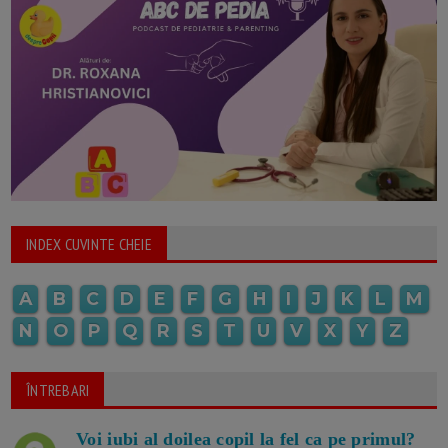
INDEX CUVINTE CHEIE
A
B
C
D
E
F
G
H
I
J
K
L
M
N
O
P
Q
R
S
T
U
V
X
Y
Z
ÎNTREBARI
Voi iubi al doilea copil la fel ca pe primul?