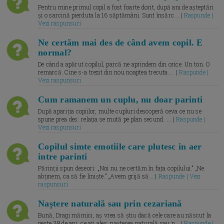
Pentru mine primul copil a fost foarte dorit, după ani de așteptări
și o sarcină pierduta la 16 săptămâni. Sunt însărc... |
Raspunde |
Vezi raspunsuri
Ne certăm mai des de când avem copil. E
normal?
De când a apărut copilul, parcă ne aprindem din orice. Un ton. O
remarcă. Cine s-a trezit din nou noaptea trecuta.... |
Raspunde |
Vezi raspunsuri
Cum ramanem un cuplu, nu doar parinti
După apariția copiilor, multe cupluri descoperă ceva ce nu se
spune prea des: relația se mută pe plan secund. ... |
Raspunde |
Vezi raspunsuri
Copilul simte emotiile care plutesc in aer
intre parinti
Părinții spun deseori: „Noi nu ne certăm în fața copilului.” „Ne
abținem, ca să fie liniște.” „Avem grijă să... |
Raspunde | Vezi
raspunsuri
Naștere naturală sau prin cezariană
Bună, Dragi mămici, aș vrea să știu dacă cele care au născut la
peste 38 de ani, ce ați ales: nașterea naturală sau p... |
Raspunde |