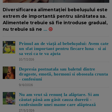
16/7/2026
AUTOR: EDITOR DC.
Diversificarea alimentației bebelușului este
extrem de importantă pentru sănătatea sa.
Alimentele trebuie să fie introduse gradual,
nu trebuie să ne
...
Primul an de viață al bebelușului: Avem cate
un sfat important pentru fiecare luna - si ai
sa vezi ca te va ajuta
10/7/2026
Depresia postnatala sau baletul dintre
dragoste, emotii, hormoni si oboseala crunta
- confesiuni
9/6/2026
Nu am vrut să renunț la alăptare. Si am
căutat până am găsit cauza durerii -
confesiunile unei mame care alăptează
27/3/2026