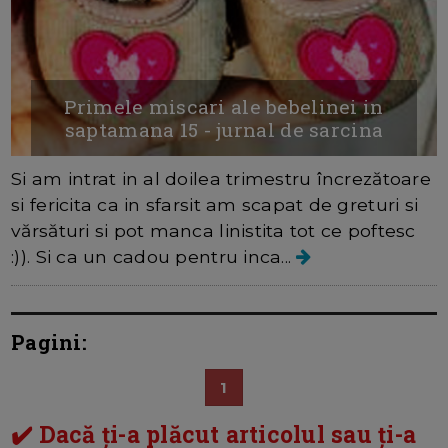
Primele miscari ale bebelinei in
saptamana 15 - jurnal de sarcina
Si am intrat in al doilea trimestru încrezătoare
si fericita ca in sfarsit am scapat de greturi si
vărsături si pot manca linistita tot ce poftesc
:)). Si ca un cadou pentru inca...
Pagini:
1
✔️ Dacă ți-a plăcut articolul sau ți-a