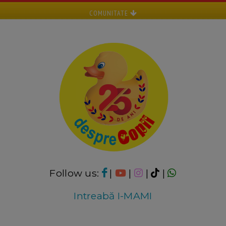
COMUNITATE
Follow us:
|
|
|
|
Intreabă I-MAMI