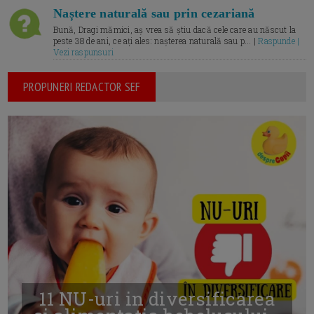
Naștere naturală sau prin cezariană
Bună, Dragi mămici, aș vrea să știu dacă cele care au născut la
peste 38 de ani, ce ați ales: nașterea naturală sau p... |
Raspunde |
Vezi raspunsuri
PROPUNERI REDACTOR SEF
11 NU-uri in diversificarea