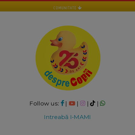
COMUNITATE
Follow us:
|
|
|
|
Intreabă I-MAMI