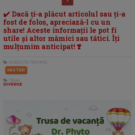
✔️ Dacă ți-a plăcut articolul sau ți-a
fost de folos, apreciază-l cu un
share! Aceste informații le pot fi
utile și altor mămici sau tătici. Îți
mulțumim anticipat! ❣️
SUBIECTE TRATATE:
MISTER
TEMA:
DIVERSE