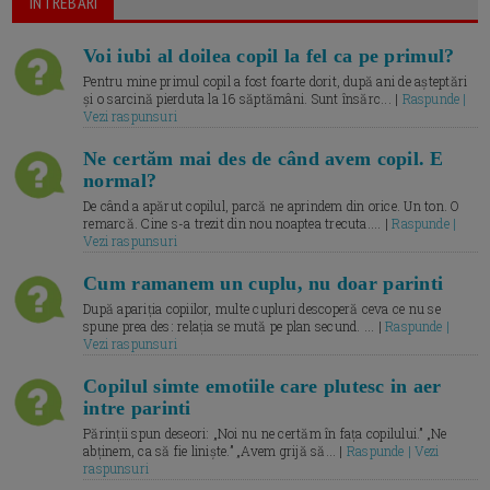
ÎNTREBARI
Voi iubi al doilea copil la fel ca pe primul?
Pentru mine primul copil a fost foarte dorit, după ani de așteptări
și o sarcină pierduta la 16 săptămâni. Sunt însărc... |
Raspunde |
Vezi raspunsuri
Ne certăm mai des de când avem copil. E
normal?
De când a apărut copilul, parcă ne aprindem din orice. Un ton. O
remarcă. Cine s-a trezit din nou noaptea trecuta.... |
Raspunde |
Vezi raspunsuri
Cum ramanem un cuplu, nu doar parinti
După apariția copiilor, multe cupluri descoperă ceva ce nu se
spune prea des: relația se mută pe plan secund. ... |
Raspunde |
Vezi raspunsuri
Copilul simte emotiile care plutesc in aer
intre parinti
Părinții spun deseori: „Noi nu ne certăm în fața copilului.” „Ne
abținem, ca să fie liniște.” „Avem grijă să... |
Raspunde | Vezi
raspunsuri