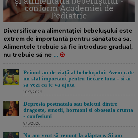
și alimentația bebelușului -
conform Academiei de
Pediatrie
16/7/2026
AUTOR: EDITOR DC.
Diversificarea alimentației bebelușului este
extrem de importantă pentru sănătatea sa.
Alimentele trebuie să fie introduse gradual,
nu trebuie să ne
...
Primul an de viață al bebelușului: Avem cate
un sfat important pentru fiecare luna - si ai
sa vezi ca te va ajuta
10/7/2026
Depresia postnatala sau baletul dintre
dragoste, emotii, hormoni si oboseala crunta
- confesiuni
9/6/2026
Nu am vrut să renunț la alăptare. Si am