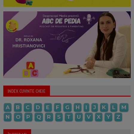
INDEX CUVINTE CHEIE
A
B
C
D
E
F
G
H
I
J
K
L
M
N
O
P
Q
R
S
T
U
V
X
Y
Z