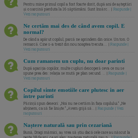
Pentru mine primul copil a fost foarte dorit, după ani de așteptări
și o sarcină pierduta la 16 săptămâni. Sunt însărc... |
Raspunde |
Vezi raspunsuri
Ne certăm mai des de când avem copil. E
normal?
De când a apărut copilul, parcă ne aprindem din orice. Un ton. O
remarcă. Cine s-a trezit din nou noaptea trecuta.... |
Raspunde |
Vezi raspunsuri
Cum ramanem un cuplu, nu doar parinti
După apariția copiilor, multe cupluri descoperă ceva ce nu se
spune prea des: relația se mută pe plan secund. ... |
Raspunde |
Vezi raspunsuri
Copilul simte emotiile care plutesc in aer
intre parinti
Părinții spun deseori: „Noi nu ne certăm în fața copilului.” „Ne
abținem, ca să fie liniște.” „Avem grijă să... |
Raspunde | Vezi
raspunsuri
Naștere naturală sau prin cezariană
Bună, Dragi mămici, aș vrea să știu dacă cele care au născut la
peste 38 de ani, ce ați ales: nașterea naturală sau p... |
Raspunde |