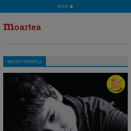
MENIU
m
oartea
NOUTATI MOARTEA