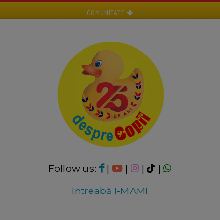
COMUNITATE
Follow us:
|
|
|
|
Intreabă I-MAMI