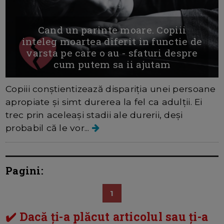
Cand un parinte moare. Copiii
inteleg moartea diferit in functie de
varsta pe care o au - sfaturi despre
cum putem sa ii ajutam
Copiii conștientizează dispariția unei persoane
apropiate și simt durerea la fel ca adulții. Ei
trec prin aceleași stadii ale durerii, deși
probabil că le vor...
Pagini:
1
✔️ Dacă ți-a plăcut articolul sau ți-a