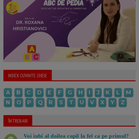
INDEX CUVINTE CHEIE
A
B
C
D
E
F
G
H
I
J
K
L
M
N
O
P
Q
R
S
T
U
V
X
Y
Z
ÎNTREBARI
Voi iubi al doilea copil la fel ca pe primul?