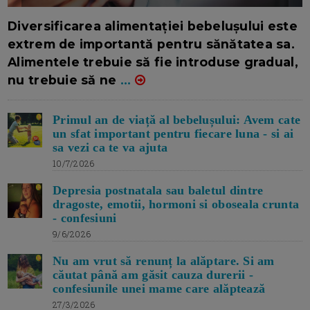
16/7/2026
AUTOR: EDITOR DC.
Diversificarea alimentației bebelușului este
extrem de importantă pentru sănătatea sa.
Alimentele trebuie să fie introduse gradual,
nu trebuie să ne
...
Primul an de viață al bebelușului: Avem cate
un sfat important pentru fiecare luna - si ai
sa vezi ca te va ajuta
10/7/2026
Depresia postnatala sau baletul dintre
dragoste, emotii, hormoni si oboseala crunta
- confesiuni
9/6/2026
Nu am vrut să renunț la alăptare. Si am
căutat până am găsit cauza durerii -
confesiunile unei mame care alăptează
27/3/2026